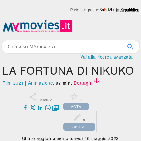
Vai alla ricerca avanzata »
LA FORTUNA DI NIKUKO

Film 2021
|
Animazione
,
97 min.
Dettagli


7
Condividi
VOTA


5
SCRIVI
Ultimo aggiornamento lunedì 16 maggio 2022