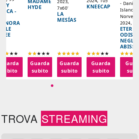
2024, 105'
MADAME
2023,
- Danim
ADY
KNEECAP
HYDE
7x60'
Islanda,
AZCA -
LA
Norvegi
A
MESÍAS
IGNORA
2024, 10
ETERNA
ELLE
ODISS
INEE
NEGLI
ABISSI
Guarda
Guarda
Guarda
Guarda
Guar
subito
subito
subito
subito
subi
TROVA
STREAMING