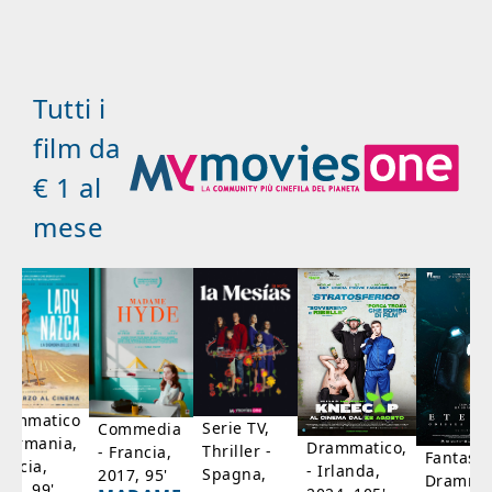
Tutti i
film da
€ 1 al
mese
rammatico
Serie TV,
Commedia
 Germania,
Drammatico,
Thriller -
- Francia,
Fantasci
rancia,
- Irlanda,
Spagna,
2017, 95'
Drammat
025, 99'