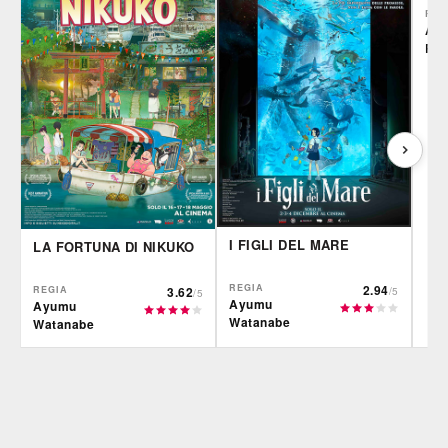
REG
Alb
Rod
I FIGLI DEL MARE
LA FORTUNA DI NIKUKO
REGIA
2.94
REGIA
3.62
/5
/5
Ayumu
Ayumu
Watanabe
Watanabe
IBS
IBS
Fil
DVD
DVD
Feltrinelli
Feltrinelli
IBS
DVD
DVD