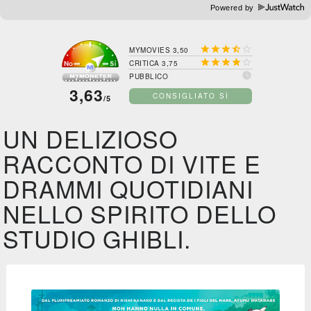
Powered by





MYMOVIES 3,50





CRITICA 3,75

PUBBLICO
3,63
CONSIGLIATO SÌ
/5
UN DELIZIOSO
RACCONTO DI VITE E
DRAMMI QUOTIDIANI
NELLO SPIRITO DELLO
STUDIO GHIBLI.