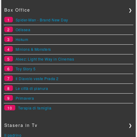
Box Office
❯
1
Spider-Man - Brand New Day
2
Odissea
3
Hokum
4
Minions & Monsters
5
Ateez: Light the Way in Cinemas
6
Toy Story 5
7
Il Diavolo veste Prada 2
8
Le città di pianura
9
Primavera
10
Terapia di famiglia
Stasera in Tv
❯
Il padrino