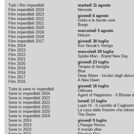
Tutti i film imperdibili
martedì 11 agosto
Film imperdibili 2024
Nimrods
Film imperdibili 2023
giovedì 6 agosto
Film imperdibili 2022
Greta e le favole vere
Film imperdibili 2021
Borgo
Film imperdibili 2020
mercoledì 5 agosto
Film imperdibili 2019
Hokum
Film imperdibili 2018
Film imperdibili 2017
giovedì 30 luglio
Film 2024
Kim Novak's Vertigo
Film 2023
mercoledì 29 luglio
Film 2022
Spider-Man - Brand New Day
Film 2021
giovedì 23 luglio
Film 2020
Terapia di famiglia
Film 2019
Blue
Film 2018
Deep Water - Incubo dagli abissi
Film 2017
A New Dawn
Film 2016
giovedì 16 luglio
Tutte le serie tv imperdibili
Odissea
Serie tv imperdibili 2024
Agent of Happiness - Il Bhutan e 
Serie tv imperdibili 2023
lunedì 13 luglio
Serie tv imperdibili 2022
Lupin III - Il castello di Cagliostr
Serie tv imperdibili 2021
La casa dalle finestre che ridono
Serie tv imperdibili 2020
The Doors
Serie tv imperdibili 2019
Serie tv 2024
giovedì 9 luglio
Serie tv 2023
L'Hangar Rosso
Serie tv 2022
Il mondo oltre
Serie tv 2021
Election Day