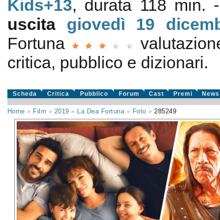
Kids+13
, durata 118 min. -
uscita
giovedì 19
dicem
Fortuna
valutazio
critica, pubblico e dizionari.
Scheda
Critica
Pubblico
Forum
Cast
Premi
News
Home
»
Film
»
2019
»
La Dea Fortuna
»
Foto
»
285249