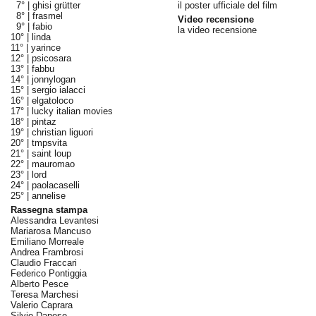
7° |
ghisi grütter
il poster ufficiale del film
8° |
frasmel
Video recensione
9° |
fabio
la video recensione
10° |
linda
11° |
yarince
12° |
psicosara
13° |
fabbu
14° |
jonnylogan
15° |
sergio ialacci
16° |
elgatoloco
17° |
lucky italian movies
18° |
pintaz
19° |
christian liguori
20° |
tmpsvita
21° |
saint loup
22° |
mauromao
23° |
lord
24° |
paolacaselli
25° |
annelise
Rassegna stampa
Alessandra Levantesi
Mariarosa Mancuso
Emiliano Morreale
Andrea Frambrosi
Claudio Fraccari
Federico Pontiggia
Alberto Pesce
Teresa Marchesi
Valerio Caprara
Silvio Danese