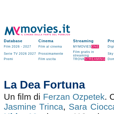
Database
Cinema
Streaming
Pr
Film 2026
-
2027
Film al cinema
MYMOVIES
ONE
Digi
Film gratis in
Serie TV
2026
2027
Prossimamente
Sky
streaming
Premi
Film uscita
TROVA
STREAMING
Dom
La Dea Fortuna
Un film di
Ferzan Ozpetek
.
Jasmine Trinca
,
Sara Ciocc