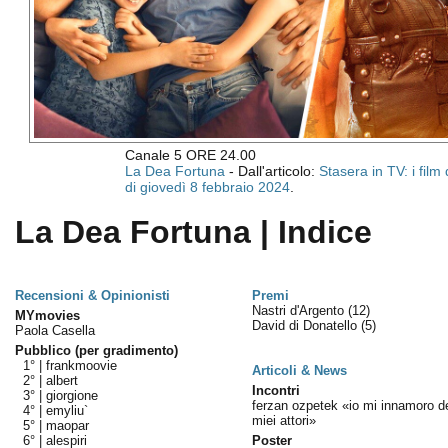
Canale 5 ORE 24.00
La Dea Fortuna
- Dall'articolo:
Stasera in TV: i fil
di giovedì 8 febbraio 2024
.
La Dea Fortuna | Indice
Recensioni & Opinionisti
Premi
Nastri d'Argento
(12)
MYmovies
David di Donatello
(5)
Paola Casella
Pubblico (per gradimento)
1° |
frankmoovie
Articoli & News
2° |
albert
Incontri
3° |
giorgione
ferzan ozpetek «io mi innamoro d
4° |
emyliu`
miei attori»
5° |
maopar
6° |
alespiri
Poster