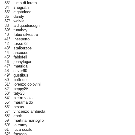
33° |
lucio di loreto
34° |
shagrath
35° |
elgatoloco
36° |
dandy
37° |
wolvie
38° |
aldiquadeisogni
39° |
tunaboy
40° |
fabio silvestre
41° |
inesperto
42° |
tasso73
43° |
stalkerzoe
44° |
ancocco
45° |
fabiofeli
46° |
jonnylogan
47° |
mauridal
48° |
silver90
49° |
gustibus
50° |
boffese
51° |
lorenzo colovini
52° |
peppy86
53° |
taty23
54° |
pietro viola
55° |
maramaldo
56° |
nexus
57° |
vincenzo ambriola
58° |
cook
59° |
martina martoglio
60° |
la camy
61° |
luca scialo
62° |
frascop