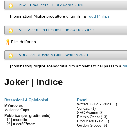
PGA - Producers Guild Awards 2020
[nomination] Miglior produttore di un film a
Todd Phillips
AFI - American Film Institute Awards 2020
Film dell'anno
ADG - Art Directors Guild Awards 2020
[nomination] Miglior scenografia film ambientato nel passato a
Ma
Joker | Indice
Recensioni & Opinionisti
Premi
Writers Guild Awards
(1)
MYmovies
Venezia
(1)
Marianna Cappi
SAG Awards
(3)
Pubblico (per gradimento)
Premio Oscar
(13)
1° |
marcello
Producers Guild
(1)
2° |
ruger357mgm
Golden Globes
(6)