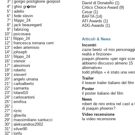
3° |
giorgio postiglione giorpost
David di Donatello
(1)
4° |
ghisi gr�tter
Critics Choice Award
(9)
5° |
adelio
Cesar
(1)
6° |
fede slevin
BAFTA
(14)
7° |
filippo_24
AFI Awards
(1)
8° |
jack beauregard
ADG Awards
(1)
9° |
fabriziog
10° |
psicosara
11° |
filippo_24
Articoli & News
12° |
francesca romana cerri
Incontri
13° |
eden artemisio
zazie beetz «il mio personaggi
14° |
johseph
realtà e finzione»
15° |
filippo_24
joaquin phoenix «per ogni sce
16° |
stenoir
abbiamo discusso almeno 15
17° |
alesimoni
alternative»
18° |
roberto
todd phillips « è stato una ver
19° |
steven!
Trailer
20° |
angelo umana
il teaser trailer italiano del film
21° |
carloalberto
22° |
samanta
Poster
23° |
loland10
il poster italiano del film
24° |
carlosantoni
News
25° |
emifisa
robert de niro entra nel cast a 
26° |
di joaquin phoenix?
27° |
rizric
Video recensione
28° |
gbavila
la video recensione
29° |
massimiliano santucci
30° |
aleksandros2002
31° |
silver90
32° |
lorifu