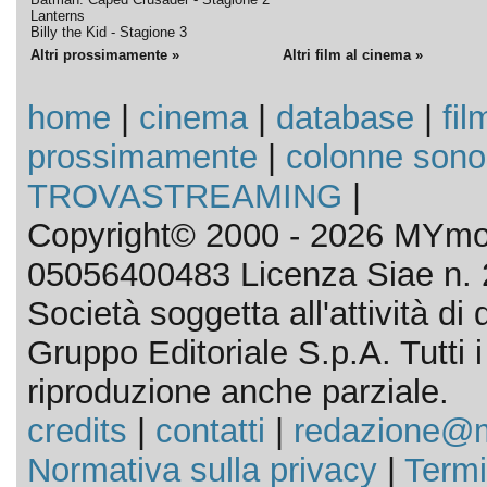
Lanterns
Billy the Kid - Stagione 3
Altri prossimamente »
Altri film al cinema »
home
|
cinema
|
database
|
fil
prossimamente
|
colonne sono
TROVASTREAMING
|
Copyright© 2000 - 2026 MYmov
05056400483 Licenza Siae n. 
Società soggetta all'attività d
Gruppo Editoriale S.p.A. Tutti i d
riproduzione anche parziale.
credits
|
contatti
|
redazione@m
Normativa sulla privacy
|
Termi