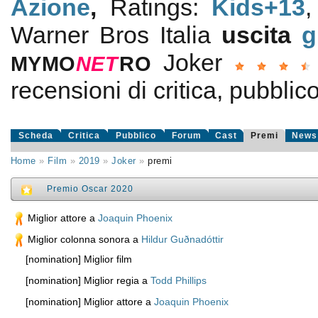
Azione
,
Ratings:
Kids+13
Warner Bros Italia
uscita
g
Joker
MYMO
NE
T
RO
recensioni di critica, pubblico
Scheda
Critica
Pubblico
Forum
Cast
Premi
News
Home
»
Film
»
2019
»
Joker
»
premi
Premio Oscar 2020
Miglior attore a
Joaquin Phoenix
Miglior colonna sonora a
Hildur Guðnadóttir
[nomination] Miglior film
[nomination] Miglior regia a
Todd Phillips
[nomination] Miglior attore a
Joaquin Phoenix