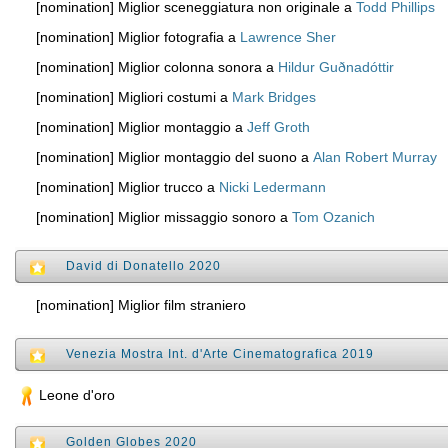
[nomination] Miglior sceneggiatura non originale a
Todd Phillips
[nomination] Miglior fotografia a
Lawrence Sher
[nomination] Miglior colonna sonora a
Hildur Guðnadóttir
[nomination] Migliori costumi a
Mark Bridges
[nomination] Miglior montaggio a
Jeff Groth
[nomination] Miglior montaggio del suono a
Alan Robert Murray
[nomination] Miglior trucco a
Nicki Ledermann
[nomination] Miglior missaggio sonoro a
Tom Ozanich
David di Donatello 2020
[nomination] Miglior film straniero
Venezia Mostra Int. d'Arte Cinematografica 2019
Leone d'oro
Golden Globes 2020