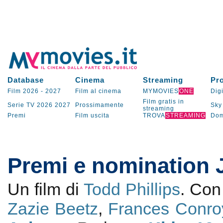
Database
Cinema
Streaming
Pr
Film 2026
-
2027
Film al cinema
MYMOVIES
ONE
Digi
Film gratis in
Serie TV
2026
2027
Prossimamente
Sky
streaming
Premi
Film uscita
TROVA
STREAMING
Dom
Premi e nomination 
Un film di
Todd Phillips
. Co
Zazie Beetz
,
Frances Conro