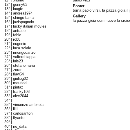
11° |
onufrio
paolo virzì
12° |
genny63
Poster
13° |
laugix
torna paolo virzì. la pazza gioia il
14° |
andrea1974
Gallery
15° |
shingo tamai
la pazza gioia commuove la crois
16° |
javispagnolo
17° |
lucky italian movies
18° |
antrace
19° |
fabio
20° |
rob8
21° |
eugenio
22° |
luca scialo
23° |
rinorigodanzo
24° |
valterchiappa
25° |
luis23
26° |
stefanomaria
27° |
zarar
28° |
flaw54
29° |
giuliog02
30° |
mauridal
31° |
pintaz
32° |
franky108
33° |
alex2044
34° |
35° |
vincenzo ambriola
36° |
iiiiii
37° |
carlosantoni
38° |
flyanto
39° |
40° |
no_data