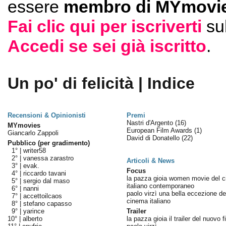
essere
membro di MYmovie
Fai clic qui per iscriverti
su
Accedi se sei già iscritto
.
Un po' di felicità | Indice
Recensioni & Opinionisti
Premi
Nastri d'Argento
(16)
MYmovies
European Film Awards
(1)
Giancarlo Zappoli
David di Donatello
(22)
Pubblico (per gradimento)
1° |
writer58
2° |
vanessa zarastro
Articoli & News
3° |
evak.
Focus
4° |
riccardo tavani
la pazza gioia women movie del 
5° |
sergio dal maso
italiano contemporaneo
6° |
nanni
paolo virzì una bella eccezione de
7° |
accettoilcaos
cinema italiano
8° |
stefano capasso
9° |
yarince
Trailer
10° |
alberto
la pazza gioia il trailer del nuovo f