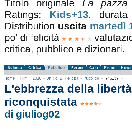
Titolo originale
La pazza 
Ratings:
Kids+13
, durata
Distribution
uscita
martedì 
po' di felicità
valutaz
critica, pubblico e dizionari.
Scheda
Critica
Pubblico
Forum
Cast
Premi
News
Home
»
Film
»
2016
»
Un Po' Di Felicità
»
Pubblico
»
746137
»
L'ebbrezza della libertà
riconquistata
di giuliog02