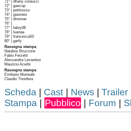
71° |
dhany coraucci
72° |
gaecup
73° |
pettirosso
74° |
giannies
75° |
dinoroar
76° |
77° |
fabry08
78° |
luanaa
79° |
francesca50
80° |
garfy
Rassegna stampa
Natalino Bruzzone
Fabio Ferzetti
Alessandra Levantesi
Maurizio Acerbi
Rassegna stampa
Emiliano Morreale
Claudio Trionfera
Scheda
|
Cast
|
News
|
Trailer
Stampa
|
Pubblico
|
Forum
|
S