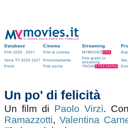
Database
Cinema
Streaming
Pr
Film 2026
-
2027
Film al cinema
MYMOVIES
ONE
Digi
Film gratis in
Serie TV
2026
2027
Prossimamente
Sky
streaming
Premi
Film uscita
TROVA
STREAMING
Dom
Un po' di felicità
Un film di
Paolo Virzì
. Co
Ramazzotti
,
Valentina Carne