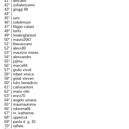
41° |
afficarlo
42° |
sofialenzerini
43° |
gioggi.88
44° |
45° |
iuriv
46° |
soleilmoon
47° |
filippo catani
48° |
lorifu
49° |
howlingfantod
50° |
mauro2067
51° |
lbavassano
52° |
alexs80
53° |
maurizio meres
54° |
alessandro
55° |
jujitsu
56° |
marce84
57° |
giulio vivoli
58° |
robert eroica
59° |
great steven
60° |
tuko benedicto
61° |
carlosantoni
62° |
mario nitti
63° |
enzo70
64° |
angelo umana
65° |
maumauroma
66° |
robroma66
67° |
m. katherine
68° |
uppercut
69° |
paola d. g. 81
70° |
raffele