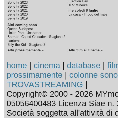
Election Day
Serie tv 2023
165' Mineurs
Serie tv 2022
Serie tv 2021
mercoledì 8 luglio
Serie tv 2020
La casa - Il rogo del male
Serie tv 2019
Altri coming soon
Queen Budapest
Linkin Park: Unshatter
Batman: Caped Crusader - Stagione 2
Lanterns
Billy the Kid - Stagione 3
Altri prossimamente »
Altri film al cinema »
home
|
cinema
|
database
|
fil
prossimamente
|
colonne sono
TROVASTREAMING
|
Copyright© 2000 - 2026 MYmov
05056400483 Licenza Siae n. 
Società soggetta all'attività d