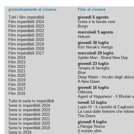
prossimamente al cinema
Film al cinema
Tutti i film imperdibili
giovedì 6 agosto
Film imperdibili 2024
Greta e le favole vere
Film imperdibili 2023
Borgo
Film imperdibili 2022
mercoledì 5 agosto
Film imperdibili 2021
Hokum
Film imperdibili 2020
giovedì 30 luglio
Film imperdibili 2019
Kim Novak's Vertigo
Film imperdibili 2018
Film imperdibili 2017
mercoledì 29 luglio
Film 2024
Spider-Man - Brand New Day
Film 2023
giovedì 23 luglio
Film 2022
Terapia di famiglia
Film 2021
Blue
Film 2020
Deep Water - Incubo dagli abissi
Film 2019
A New Dawn
Film 2018
giovedì 16 luglio
Film 2017
Odissea
Film 2016
Agent of Happiness - Il Bhutan e 
Tutte le serie tv imperdibili
lunedì 13 luglio
Serie tv imperdibili 2024
Lupin III - Il castello di Cagliostr
Serie tv imperdibili 2023
La casa dalle finestre che ridono
Serie tv imperdibili 2022
The Doors
Serie tv imperdibili 2021
giovedì 9 luglio
Serie tv imperdibili 2020
L'Hangar Rosso
Serie tv imperdibili 2019
Il mondo oltre
Serie tv 2024