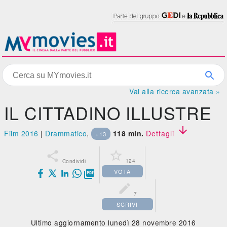
Vai alla ricerca avanzata »
IL CITTADINO ILLUSTRE

Film 2016
|
Drammatico
,
118 min.
Dettagli
+13


124
Condividi
VOTA


7
SCRIVI
Ultimo aggiornamento lunedì 28 novembre 2016