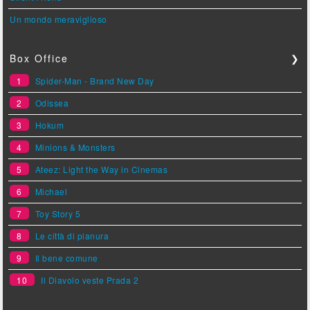
Un mondo meraviglioso
Box Office
❯
1
Spider-Man - Brand New Day
2
Odissea
3
Hokum
4
Minions & Monsters
5
Ateez: Light the Way in Cinemas
6
Michael
7
Toy Story 5
8
Le città di pianura
9
Il bene comune
10
Il Diavolo veste Prada 2