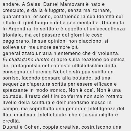
andare. A Salas, Daniel Mantovani è nato e
cresciuto, e da là è fuggito, senza mai tornare,
quarant'anni or sono, costruendo la sua identità sul
rifiuto di quel luogo e della sua mentalità. Una volta
in Argentina, lo scrittore è oggetto di un'accoglienza
trionfale, ma col passare dei giorni le cose
peggiorano, le sue opinioni non piacciono, si
solleva un malumore sempre più
generalizzato,un'aria nientemeno che di violenza.
El ciudadano ilustre
si apre sulla reazione polemica
del protagonista nel contesto ufficialissimo della
consegna del premio Nobel e strappa subito un
sorriso, facendo pensare alla boutade, ad una
sequenza d'apertura scritta per essere efficace e
spiazzante in modo ironico. Non è così. Non è una
boutade. Il resto del film conferma non solo l'ottimo
livello della scrittura e dell'umorismo messo in
campo, ma soprattutto una generale intelligenza del
film, emotiva e intellettuale, che è la sua migliore
eredità.
Duprat e Cohen, coppia creativa, costruiscono una