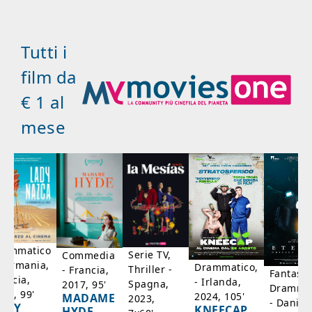
Tutti i
film da
€ 1 al
mese
rammatico
Serie TV,
Commedia
 Germania,
Drammatico,
Thriller -
- Francia,
Fantasci
rancia,
- Irlanda,
Spagna,
2017, 95'
Drammat
025, 99'
2024, 105'
MADAME
2023,
- Danim
ADY
KNEECAP
HYDE