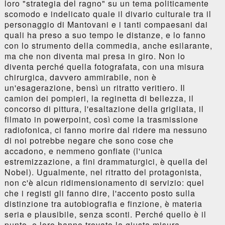
loro "strategia del ragno" su un tema politicamente
scomodo e indelicato quale il divario culturale tra il
personaggio di Mantovani e i tanti compaesani dai
quali ha preso a suo tempo le distanze, e lo fanno
con lo strumento della commedia, anche esilarante,
ma che non diventa mai presa in giro. Non lo
diventa perché quella fotografata, con una misura
chirurgica, davvero ammirabile, non è
un'esagerazione, bensì un ritratto veritiero. Il
camion dei pompieri, la reginetta di bellezza, il
concorso di pittura, l'esaltazione della grigliata, il
filmato in powerpoint, così come la trasmissione
radiofonica, ci fanno morire dal ridere ma nessuno
di noi potrebbe negare che sono cose che
accadono, e nemmeno gonfiate (l'unica
estremizzazione, a fini drammaturgici, è quella del
Nobel). Ugualmente, nel ritratto del protagonista,
non c'è alcun ridimensionamento di servizio: quel
che i registi gli fanno dire, l'accento posto sulla
distinzione tra autobiografia e finzione, è materia
seria e plausibile, senza sconti. Perché quello è il
punto, e loro hanno trovato la giusta misura.