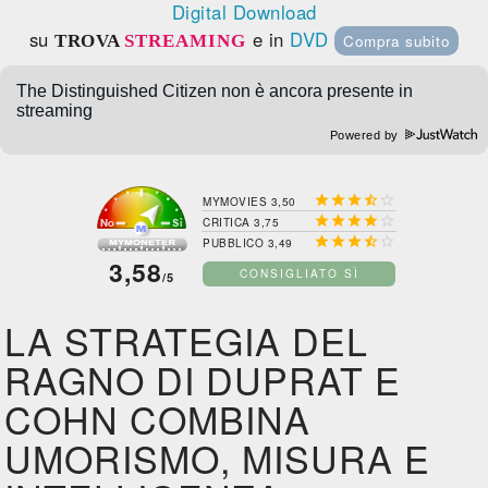
Digital Download
su
e in
DVD
TROVA
STREAMING
Compra subito
Powered by





MYMOVIES 3,50





CRITICA 3,75





PUBBLICO 3,49
3,58
CONSIGLIATO SÌ
/5
LA STRATEGIA DEL
RAGNO DI DUPRAT E
COHN COMBINA
UMORISMO, MISURA E