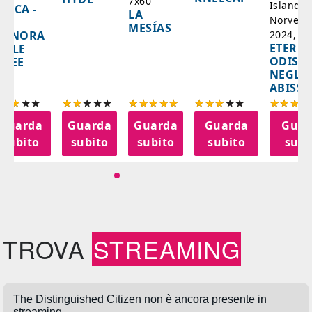
7x60'
Islanda,
AZCA -
LA
Norvegi
A
MESÍAS
IGNORA
2024, 10
ETERNA
ELLE
ODISS
INEE
NEGLI
ABISSI
Guarda
Guarda
Guarda
Guarda
Guar
subito
subito
subito
subito
subi
TROVA
STREAMING