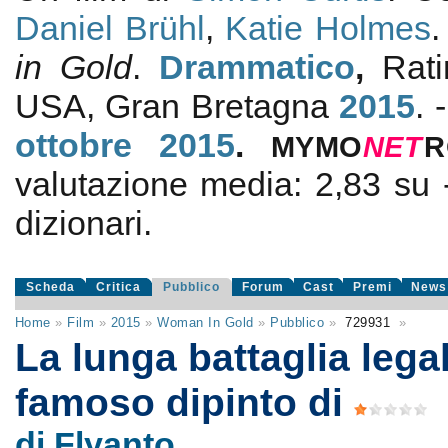
Daniel Brühl
,
Katie Holmes
in Gold
.
Drammatico
,
Rat
USA, Gran Bretagna
2015
. 
ottobre 2015
.
MYMO
NE
T
R
valutazione media:
2,83
su
dizionari.
Scheda
Critica
Pubblico
Forum
Cast
Premi
News
Home
»
Film
»
2015
»
Woman In Gold
»
Pubblico
»
729931
»
La lunga battaglia legal
famoso dipinto di
di Flyanto