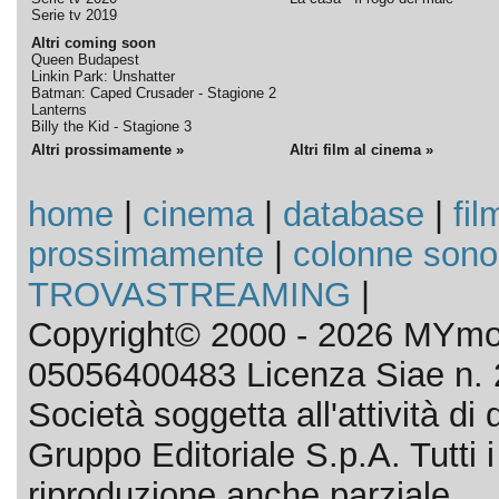
Serie tv 2019
Altri coming soon
Queen Budapest
Linkin Park: Unshatter
Batman: Caped Crusader - Stagione 2
Lanterns
Billy the Kid - Stagione 3
Altri prossimamente »
Altri film al cinema »
home
|
cinema
|
database
|
fil
prossimamente
|
colonne sono
TROVASTREAMING
|
Copyright© 2000 - 2026 MYmov
05056400483 Licenza Siae n. 
Società soggetta all'attività d
Gruppo Editoriale S.p.A. Tutti i d
riproduzione anche parziale.