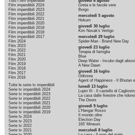
Tutti i film imperdibili
giovedì 6 agosto
Film imperdibili 2024
Greta e le favole vere
Film imperdibili 2023
Borgo
Film imperdibili 2022
mercoledì 5 agosto
Film imperdibili 2021
Hokum
Film imperdibili 2020
giovedì 30 luglio
Film imperdibili 2019
Kim Novak's Vertigo
Film imperdibili 2018
Film imperdibili 2017
mercoledì 29 luglio
Film 2024
Spider-Man - Brand New Day
Film 2023
giovedì 23 luglio
Film 2022
Terapia di famiglia
Film 2021
Blue
Film 2020
Deep Water - Incubo dagli abissi
Film 2019
A New Dawn
Film 2018
giovedì 16 luglio
Film 2017
Odissea
Film 2016
Agent of Happiness - Il Bhutan e 
Tutte le serie tv imperdibili
lunedì 13 luglio
Serie tv imperdibili 2024
Lupin III - Il castello di Cagliostr
Serie tv imperdibili 2023
La casa dalle finestre che ridono
Serie tv imperdibili 2022
The Doors
Serie tv imperdibili 2021
giovedì 9 luglio
Serie tv imperdibili 2020
L'Hangar Rosso
Serie tv imperdibili 2019
Il mondo oltre
Serie tv 2024
Election Day
Serie tv 2023
165' Mineurs
Serie tv 2022
Serie tv 2021
mercoledì 8 luglio
Serie tv 2020
La casa - Il rogo del male