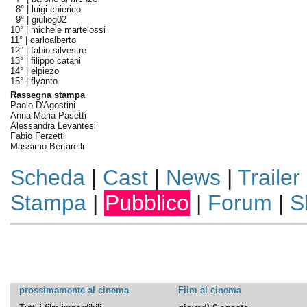
8° |
luigi chierico
9° |
giuliog02
10° |
michele martelossi
11° |
carloalberto
12° |
fabio silvestre
13° |
filippo catani
14° |
elpiezo
15° |
flyanto
Rassegna stampa
Paolo D'Agostini
Anna Maria Pasetti
Alessandra Levantesi
Fabio Ferzetti
Massimo Bertarelli
Scheda
|
Cast
|
News
|
Trailer
Stampa
|
Pubblico
|
Forum
|
S
prossimamente al cinema
Film al cinema