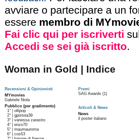
avviare o partecipare a un f
essere
membro di MYmovie
Fai clic qui per iscriverti
su
Accedi se sei già iscritto
.
Woman in Gold | Indice
Recensioni & Opinionisti
Premi
SAG Awards
(1)
MYmovies
Gabriele Niola
Pubblico (per gradimento)
Articoli & News
1° |
ollipop
News
2° |
gpistoia39
il poster italiano
3° |
vanessa zarastro
4° |
enzo70
5° |
maumauroma
6° |
cos53
7° |
barone di firenze