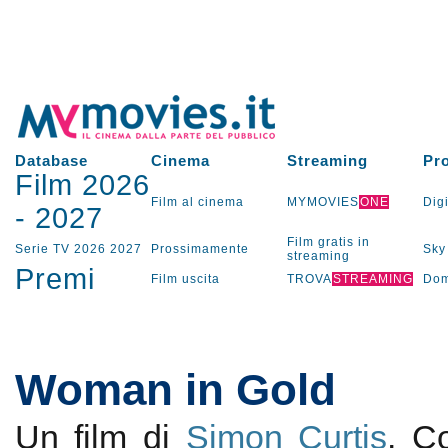
Database
Cinema
Streaming
Pr
Film 2026
Film al cinema
MYMOVIES
ONE
Digi
-
2027
Film gratis in
Serie TV
2026
2027
Prossimamente
Sky
streaming
Premi
Film uscita
TROVA
STREAMING
Dom
Woman in Gold
Un film di
Simon Curtis
. 