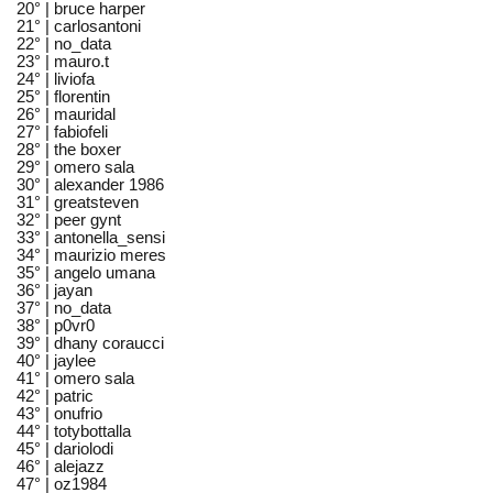
20° |
bruce harper
21° |
carlosantoni
22° |
no_data
23° |
mauro.t
24° |
liviofa
25° |
florentin
26° |
mauridal
27° |
fabiofeli
28° |
the boxer
29° |
omero sala
30° |
alexander 1986
31° |
greatsteven
32° |
peer gynt
33° |
antonella_sensi
34° |
maurizio meres
35° |
angelo umana
36° |
jayan
37° |
no_data
38° |
p0vr0
39° |
dhany coraucci
40° |
jaylee
41° |
omero sala
42° |
patric
43° |
onufrio
44° |
totybottalla
45° |
dariolodi
46° |
alejazz
47° |
oz1984