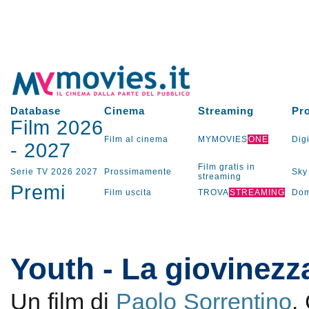
Database
Cinema
Streaming
Pr
Film 2026
Film al cinema
MYMOVIES
ONE
Digi
-
2027
Film gratis in
Serie TV
2026
2027
Prossimamente
Sky
streaming
Premi
Film uscita
TROVA
STREAMING
Dom
Youth - La giovinezz
Un film di
Paolo Sorrentino
.