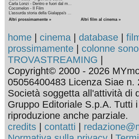
Carla Lonzi - Dentro e fuori dal m...
Cocomelon - Il Film
L'assurda storia della Gialappa's ...
Altri prossimamente »
Altri film al cinema »
home
|
cinema
|
database
|
fil
prossimamente
|
colonne sono
TROVASTREAMING
|
Copyright© 2000 - 2026 MYmov
05056400483 Licenza Siae n. 
Società soggetta all'attività d
Gruppo Editoriale S.p.A. Tutti i d
riproduzione anche parziale.
credits
|
contatti
|
redazione@m
Normativa sulla privacy
|
Termi