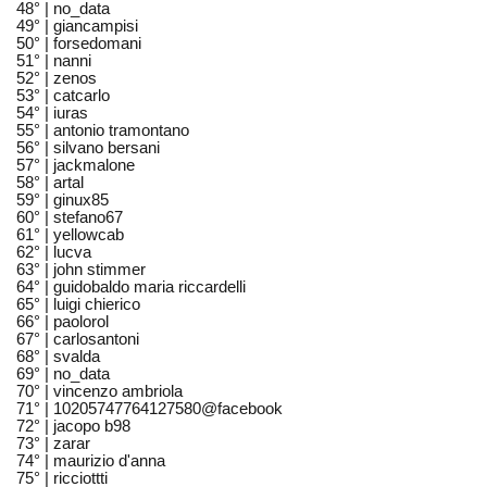
48° |
no_data
49° |
giancampisi
50° |
forsedomani
51° |
nanni
52° |
zenos
53° |
catcarlo
54° |
iuras
55° |
antonio tramontano
56° |
silvano bersani
57° |
jackmalone
58° |
artal
59° |
ginux85
60° |
stefano67
61° |
yellowcab
62° |
lucva
63° |
john stimmer
64° |
guidobaldo maria riccardelli
65° |
luigi chierico
66° |
paolorol
67° |
carlosantoni
68° |
svalda
69° |
no_data
70° |
vincenzo ambriola
71° |
10205747764127580@facebook
72° |
jacopo b98
73° |
zarar
74° |
maurizio d'anna
75° |
ricciottti