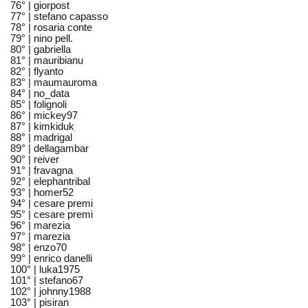
76° |
giorpost
77° |
stefano capasso
78° |
rosaria conte
79° |
nino pell.
80° |
gabriella
81° |
mauribianu
82° |
flyanto
83° |
maumauroma
84° |
no_data
85° |
folignoli
86° |
mickey97
87° |
kimkiduk
88° |
madrigal
89° |
dellagambar
90° |
reiver
91° |
fravagna
92° |
elephantribal
93° |
homer52
94° |
cesare premi
95° |
cesare premi
96° |
marezia
97° |
marezia
98° |
enzo70
99° |
enrico danelli
100° |
luka1975
101° |
stefano67
102° |
johnny1988
103° |
pisiran