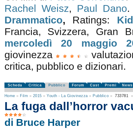
Rachel Weisz
,
Paul Dano
Drammatico
,
Ratings:
Ki
Francia, Svizzera, Gran 
mercoledì 20
maggio 2
giovinezza
valutazi
critica, pubblico e dizionari.
Scheda
Critica
Pubblico
Forum
Cast
Premi
News
Home
»
Film
»
2015
»
Youth - La Giovinezza
»
Pubblico
»
733781
La fuga dall’horror vac
di Bruce Harper