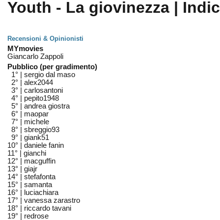
Youth - La giovinezza | Indi
Recensioni & Opinionisti
MYmovies
Giancarlo Zappoli
Pubblico (per gradimento)
1° |
sergio dal maso
2° |
alex2044
3° |
carlosantoni
4° |
pepito1948
5° |
andrea giostra
6° |
maopar
7° |
michele
8° |
sbreggio93
9° |
giank51
10° |
daniele fanin
11° |
gianchi
12° |
macguffin
13° |
giajr
14° |
stefafonta
15° |
samanta
16° |
luciachiara
17° |
vanessa zarastro
18° |
riccardo tavani
19° |
redrose