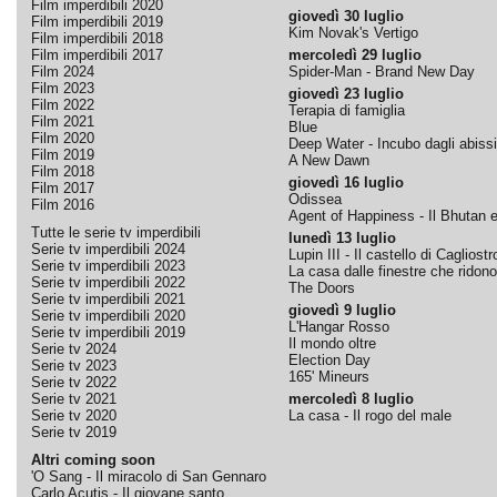
Film imperdibili 2020
giovedì 30 luglio
Film imperdibili 2019
Kim Novak's Vertigo
Film imperdibili 2018
Film imperdibili 2017
mercoledì 29 luglio
Film 2024
Spider-Man - Brand New Day
Film 2023
giovedì 23 luglio
Film 2022
Terapia di famiglia
Film 2021
Blue
Film 2020
Deep Water - Incubo dagli abissi
Film 2019
A New Dawn
Film 2018
giovedì 16 luglio
Film 2017
Odissea
Film 2016
Agent of Happiness - Il Bhutan e 
Tutte le serie tv imperdibili
lunedì 13 luglio
Serie tv imperdibili 2024
Lupin III - Il castello di Cagliostr
Serie tv imperdibili 2023
La casa dalle finestre che ridono
Serie tv imperdibili 2022
The Doors
Serie tv imperdibili 2021
giovedì 9 luglio
Serie tv imperdibili 2020
L'Hangar Rosso
Serie tv imperdibili 2019
Il mondo oltre
Serie tv 2024
Election Day
Serie tv 2023
165' Mineurs
Serie tv 2022
Serie tv 2021
mercoledì 8 luglio
Serie tv 2020
La casa - Il rogo del male
Serie tv 2019
Altri coming soon
'O Sang - Il miracolo di San Gennaro
Carlo Acutis - Il giovane santo