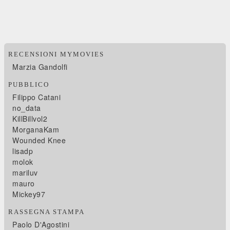
RECENSIONI MYMOVIES
Marzia Gandolfi
PUBBLICO
Filippo Catani
no_data
KillBillvol2
MorganaKam
Wounded Knee
lisadp
molok
mariluv
mauro
Mickey97
RASSEGNA STAMPA
Paolo D'Agostini