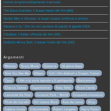
mondo programmaticamente insensato
The Echo Chamber, il teaser trailer del film [HD]
Spider Man e Odissea: la super coppia continua a correre
Stasera in tv: i film da non perdere di sabato 8 agosto 2026
Clayface, il trailer ufficiale del film [HD]
Godzilla Minus Zero, il teaser trailer del film [HD]
Argomenti
Minions
Scary Movie
Gomorra
28 giorni dopo
Now You See Me
M3gan
Tutti i film dedicati a Dragon Trainer
Opus
I film e le serie ispirate a Il gattopardo
Biancaneve
Checco Zalone
Oppenheimer
Baby Sitter
Royal Family
Leonardo Da Vinci
Jurassic Park - World
Cinquanta sfumature
Pirati dei Caraibi
007 James Bond
Auto da corsa
Virus
Indiana Jones
Unbreakable
Robert Langdon
Harry Potter