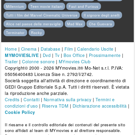
Millennium
Teen movie italiani
Fast and Furious
Tutti i film del Marvel Cinematic Universe
Il signore degli anelli
Alice nel paese delle meraviglie
Mad Max
Che Guevara
Terminator
Rocky
Home
|
Cinema
|
Database
|
Film
|
Calendario Uscite
|
MYMOVIESLIVE
|
Dvd
|
Tv
|
Box Office
|
Prossimamente
|
Trailer
|
Colonne sonore
|
MYmovies Club
Copyright© 2000 - 2026 MYmovies.it® Mo-Net s.r.l. P.IVA:
05056400483 Licenza Siae n. 2792/I/2742.
Società soggetta all'attività di direzione e coordinamento di
GEDI Gruppo Editoriale S.p.A. Tutti i diritti riservati. È vietata
la riproduzione anche parziale.
Credits
|
Contatti
|
Normativa sulla privacy
|
Termini e
condizioni d'uso
|
Riserva TDM
|
Dichiarazione accessibilità
|
Cookie Policy
Il riesame e il controllo editoriale dei contenuti del presente sito
sono affidati al team di MYmovies e al direttore responsabile.