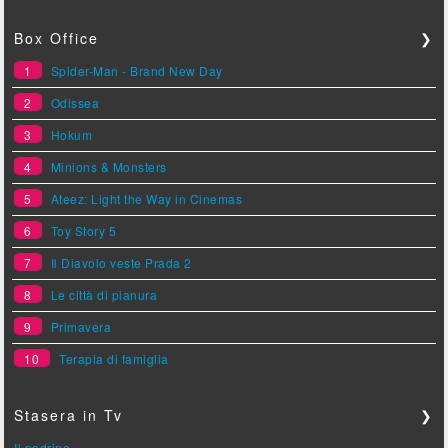
Box Office
❯
1
Spider-Man - Brand New Day
2
Odissea
3
Hokum
4
Minions & Monsters
5
Ateez: Light the Way in Cinemas
6
Toy Story 5
7
Il Diavolo veste Prada 2
8
Le città di pianura
9
Primavera
10
Terapia di famiglia
Stasera in Tv
❯
Il padrino