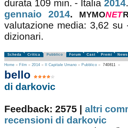
durata 109 min. - Italia
2014
gennaio 2014
.
MYMO
NE
T
valutazione media:
3,62
su
dizionari.
Scheda
Critica
Pubblico
Forum
Cast
Premi
News
Home
»
Film
»
2014
»
Il Capitale Umano
»
Pubblico
»
740811
»
bello
di darkovic
Feedback: 2575 |
altri com
recensioni di darkovic