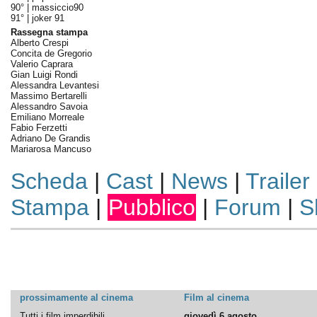
90° |
massiccio90
91° |
joker 91
Rassegna stampa
Alberto Crespi
Concita de Gregorio
Valerio Caprara
Gian Luigi Rondi
Alessandra Levantesi
Massimo Bertarelli
Alessandro Savoia
Emiliano Morreale
Fabio Ferzetti
Adriano De Grandis
Mariarosa Mancuso
Scheda
|
Cast
|
News
|
Trailer
Stampa
|
Pubblico
|
Forum
|
S
prossimamente al cinema
Film al cinema
Tutti i film imperdibili
giovedì 6 agosto