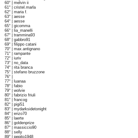
60° |
melvin ii
61° |
cristel.marla
62° |
maria f.
63° |
aesse
64° |
aesse
65° |
gicomma
66° |
lia_manelli
67° |
trammina93
68° |
gabbro91
69° |
filippo catani
70° |
max.antignano
71° |
rampante
72° |
iuriv
73° |
no_data
74° |
rita branca
75° |
stefano bruzzone
76° |
77° |
luanaa
78° |
fabio
79° |
wolvie
80° |
fabrizio friuli
81° |
francog
82° |
pigi51
83° |
mydarksidetonight
84° |
enzo70
85° |
laerte
86° |
goldenprize
87° |
massiccio90
88° |
selly
89° |
pepito1948