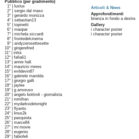
Pubblico (per gradimento)
1° |
luxlux
Articoli & News
2° |
sergio dal maso
Approfondimenti
3° |
gerardo monizza
brianza in fondo a destra
4° |
sebastian13
5° |
topinetti
Gallery
6° |
maopar
i character poster
7° |
michela siccardi
i character poster
8° |
frontedelcinema
9° |
andyzerosettesette
10° |
gingerefred
11° |
intra
12° |
fafia61
13° |
annie hall.
14° |
maurizio meres
15° |
evildevin87
16° |
gabriele marolda
17° |
giorgio galli
18° |
jaylee
19° |
g.amoruso
20° |
angelo bottiroli - giornalista
21° |
romifran
22° |
mydarksidetonight
23° |
flyanto
24° |
linus2k
25° |
pasquiota
26° |
marce84
27° |
mr.movie
28° |
eugenio
29° |
fabiofeli