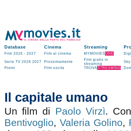
Database
Cinema
Streaming
Pr
Film 2026
-
2027
Film al cinema
MYMOVIES
ONE
Digi
Film gratis in
Serie TV
2026
2027
Prossimamente
Sky
streaming
Premi
Film uscita
TROVA
STREAMING
Dom
Il capitale umano
Un film di
Paolo Virzì
. Co
Bentivoglio
,
Valeria Golino
,