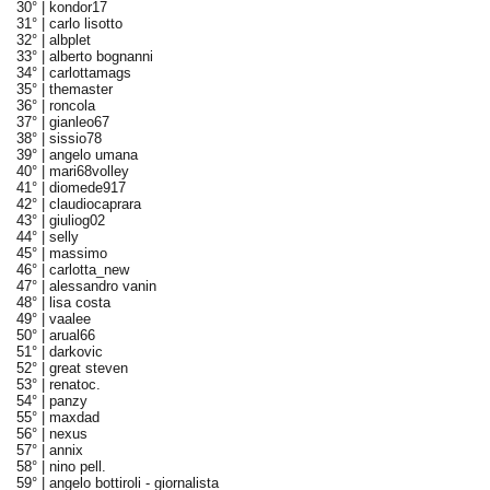
30° |
kondor17
31° |
carlo lisotto
32° |
albplet
33° |
alberto bognanni
34° |
carlottamags
35° |
themaster
36° |
roncola
37° |
gianleo67
38° |
sissio78
39° |
angelo umana
40° |
mari68volley
41° |
diomede917
42° |
claudiocaprara
43° |
giuliog02
44° |
selly
45° |
massimo
46° |
carlotta_new
47° |
alessandro vanin
48° |
lisa costa
49° |
vaalee
50° |
arual66
51° |
darkovic
52° |
great steven
53° |
renatoc.
54° |
panzy
55° |
maxdad
56° |
nexus
57° |
annix
58° |
nino pell.
59° |
angelo bottiroli - giornalista