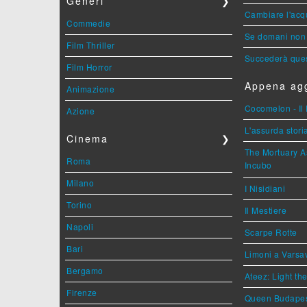
Generi
❯
Cambiare l'acqu
Commedie
Se domani non 
Film Thriller
Succederà ques
Film Horror
Appena agg
Animazione
Cocomelon - Il 
Azione
L'assurda stori
Cinema
❯
The Mortuary As
Roma
Incubo
Milano
I Nisidiani
Torino
Il Mestiere
Napoli
Scarpe Rotte
Bari
Limoni a Varsa
Bergamo
Ateez: Light t
Firenze
Queen Budape