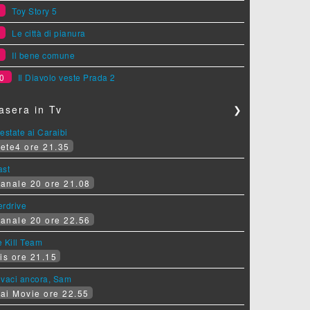
7
Toy Story 5
8
Le città di pianura
9
Il bene comune
0
Il Diavolo veste Prada 2
asera in Tv
❯
estate ai Caraibi
ete4 ore 21.35
ast
anale 20 ore 21.08
erdrive
anale 20 ore 22.56
 Kill Team
is ore 21.15
ovaci ancora, Sam
ai Movie ore 22.55