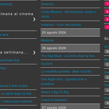
streaming
Oceania
Camp Miasma - Adolescenza, sesso e
timana al cinema
morte
❯
Insidious - Fuori dall'altrove
1
20 agosto 2026
le vere
St
Maldoror
Un'
26 agosto 2026
R
a settimana...
❯
The Dog Stars - Le stelle dopo la fine
Be
Brand New Day
Couture
C
rtigo
La vendetta perfetta - Bear Country
Ov
C
One Night Only - Quando tutto è
possibile
The
piacere è tutto nostro
Ir
Ghost: 2 Big To Rig
 Le stelle dopo la fine
Pr
Limoni a Varsavia
L'alba sulla mietitura
R
27 agosto 2026
omsday