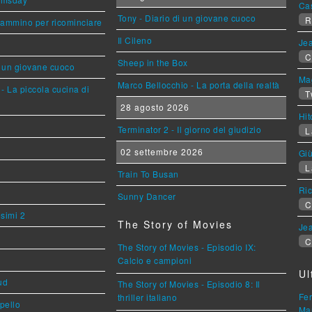
Ca
Tony - Diario di un giovane cuoco
R
cammino per ricominciare
Il Cileno
Jea
C
Sheep in the Box
i un giovane cuoco
Mag
Marco Bellocchio - La porta della realtà
- La piccola cucina di
T
28 agosto 2026
Hi
Terminator 2 - Il giorno del giudizio
L
02 settembre 2026
Giù
L
Train To Busan
Ric
Sunny Dancer
C
esimi 2
The Story of Movies
Jea
C
The Story of Movies - Episodio IX:
Calcio e campioni
Ul
ud
The Story of Movies - Episodio 8: Il
Fer
thriller italiano
ppello
Mar