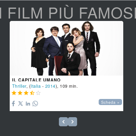
I FILM PIÙ FAMOS
IL CAPITALE UMANO
Thriller
, (
Italia
-
2014
), 109 min.





Scheda »