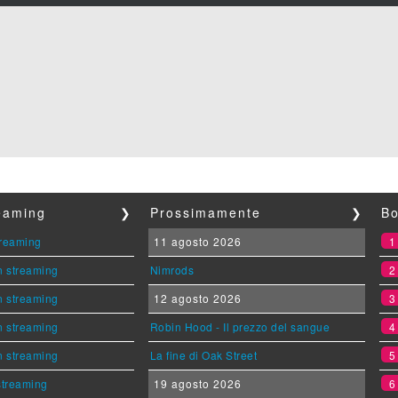
reaming
❯
Prossimamente
❯
Bo
streaming
11 agosto 2026
n streaming
Nimrods
n streaming
12 agosto 2026
n streaming
Robin Hood - Il prezzo del sangue
n streaming
La fine di Oak Street
 streaming
19 agosto 2026