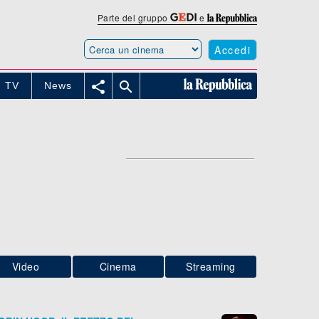
Parte del gruppo
e
Accedi


TV
News
Video
Cinema
Streaming