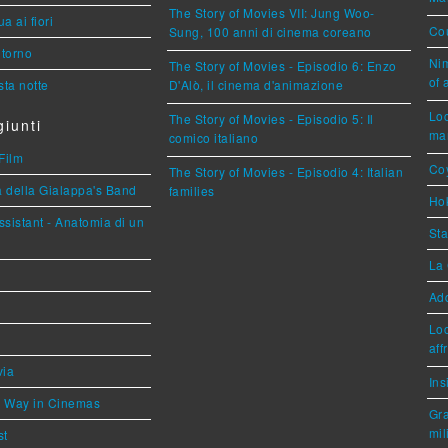
The Story of Movies VII: Jung Woo-
a ai fiori
Cou
Sung, 100 anni di cinema coreano
torno
Nim
The Story of Movies - Episodio 6: Enzo
of 
ta notte
D'Alò, il cinema d'animazione
Loc
The Story of Movies - Episodio 5: Il
iunti
mar
comico italiano
Film
Coy
The Story of Movies - Episodio 4: Italian
a della Gialappa's Band
families
Hok
sistant - Anatomia di un
Sta
La 
Ad
Loc
aff
via
Ins
he Way in Cinemas
Gra
mil
st