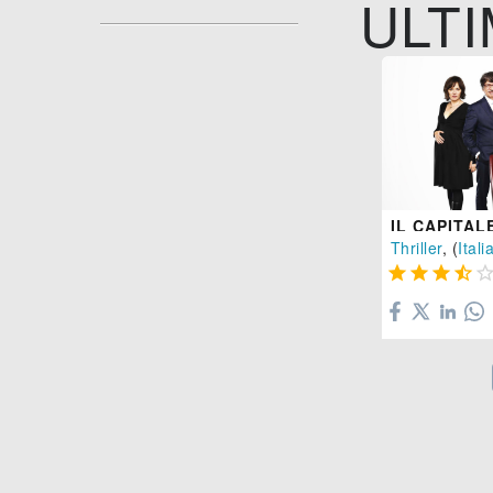
ULTI
IL CAPITA
Thriller
, (
Itali



