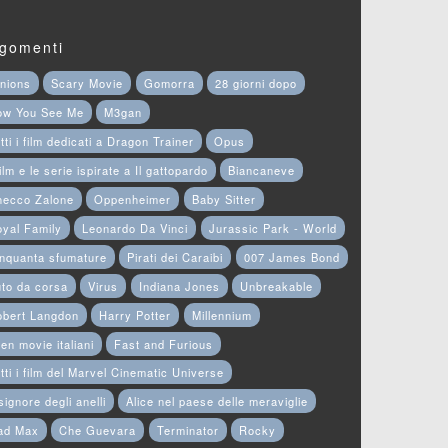
gomenti
nions
Scary Movie
Gomorra
28 giorni dopo
ow You See Me
M3gan
tti i film dedicati a Dragon Trainer
Opus
film e le serie ispirate a Il gattopardo
Biancaneve
hecco Zalone
Oppenheimer
Baby Sitter
yal Family
Leonardo Da Vinci
Jurassic Park - World
nquanta sfumature
Pirati dei Caraibi
007 James Bond
to da corsa
Virus
Indiana Jones
Unbreakable
obert Langdon
Harry Potter
Millennium
en movie italiani
Fast and Furious
tti i film del Marvel Cinematic Universe
 signore degli anelli
Alice nel paese delle meraviglie
ad Max
Che Guevara
Terminator
Rocky