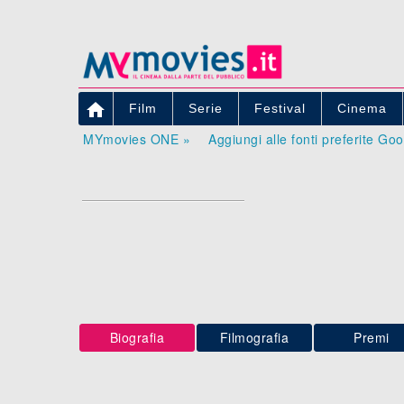

Film
Serie
Festival
Cinema
MYmovies ONE »
Aggiungi alle fonti preferite Go
Biografia
Filmografia
Premi