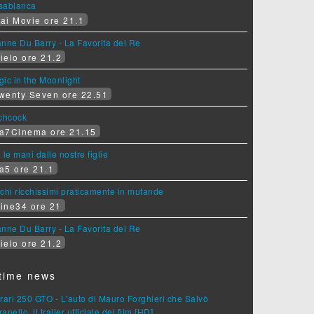
sablanca
ai Movie ore 21.1
nne Du Barry - La Favorita del Re
ielo ore 21.2
ic in the Moonlight
wenty Seven ore 22.51
tchcock
a7Cinema ore 21.15
 le mani dalle nostre figlie
a5 ore 21.1
chi ricchissimi praticamente in mutande
ine34 ore 21
nne Du Barry - La Favorita del Re
ielo ore 21.2
time news
rari 250 GTO - L'auto di Mauro Forghieri che Salvò
anello, il trailer ufficiale del film [HD]