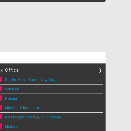
x Office
❯
1
Spider-Man - Brand New Day
2
Odissea
3
Hokum
4
Minions & Monsters
5
Ateez: Light the Way in Cinemas
6
Michael