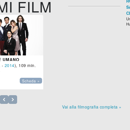
MI FILM
R
S
C
Un
H
LE UMANO
a
-
2014
), 109 min.

Scheda »
Vai alla filmografia completa »