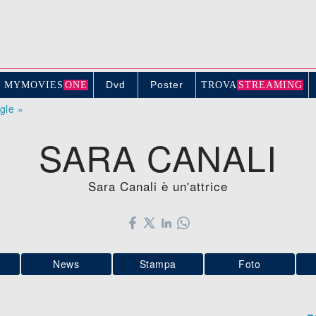
Dvd
Poster
MYMOVIE
S
ONE
TROV
A
STREAMING
ogle »
SARA CANALI
Sara Canali è un'attrice
News
Stampa
Foto