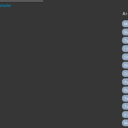
shatter
Ar
Mi
N
Tu
I 
C
Ro
Ci
Au
R
Te
Tu
Il
M