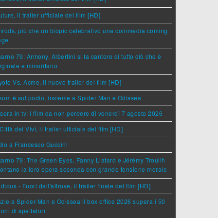
ture, il trailer ufficiale del film [HD]
rods, più che un biopic celebrativo una commedia coming
age
arno 79: Armony, Albertini si fa cantore di tutto ciò che è
ginale e minoritario
ote Vs. Acme, il nuovo trailer del film [HD]
um è sul podio, insieme a Spider Man e Odissea
sera in tv: i film da non perdere di venerdì 7 agosto 2026
Città dei Vivi, il trailer ufficiale del film [HD]
dio a Francesco Guccini
arno 79: The Green Eyes, Fanny Liatard e Jérémy Trouilh
rontano la loro opera seconda con grande tensione morale
idious - Fuori dall'altrove, il trailer finale del film [HD]
zie a Spider-Man e Odissea il box office 2026 supera i 50
ioni di spettatori