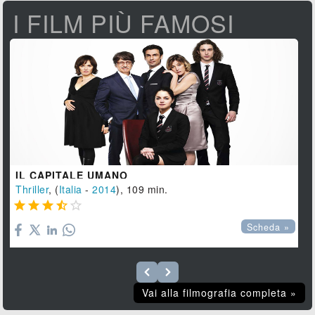
I FILM PIÙ FAMOSI
IL CAPITALE UMANO
Thriller
, (
Italia
-
2014
), 109 min.





Scheda »
Vai alla filmografia completa »