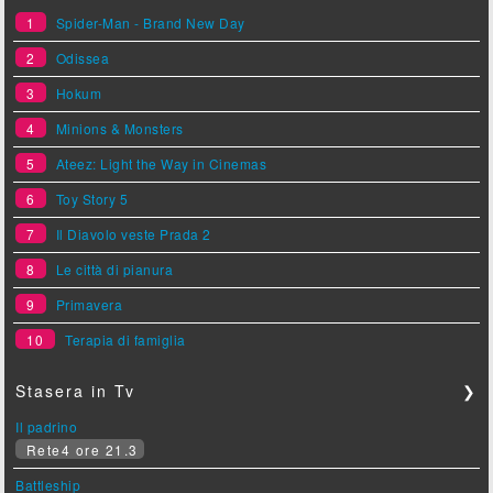
1
Spider-Man - Brand New Day
2
Odissea
3
Hokum
4
Minions & Monsters
5
Ateez: Light the Way in Cinemas
6
Toy Story 5
7
Il Diavolo veste Prada 2
8
Le città di pianura
9
Primavera
10
Terapia di famiglia
Stasera in Tv
❯
Il padrino
Rete4 ore 21.3
Battleship