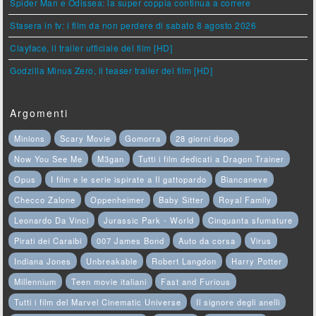
Spider Man e Odissea: la super coppia continua a correre
Stasera in tv: i film da non perdere di sabato 8 agosto 2026
Clayface, il trailer ufficiale del film [HD]
Godzilla Minus Zero, il teaser trailer del film [HD]
Argomenti
Minions
Scary Movie
Gomorra
28 giorni dopo
Now You See Me
M3gan
Tutti i film dedicati a Dragon Trainer
Opus
I film e le serie ispirate a Il gattopardo
Biancaneve
Checco Zalone
Oppenheimer
Baby Sitter
Royal Family
Leonardo Da Vinci
Jurassic Park - World
Cinquanta sfumature
Pirati dei Caraibi
007 James Bond
Auto da corsa
Virus
Indiana Jones
Unbreakable
Robert Langdon
Harry Potter
Millennium
Teen movie italiani
Fast and Furious
Tutti i film del Marvel Cinematic Universe
Il signore degli anelli