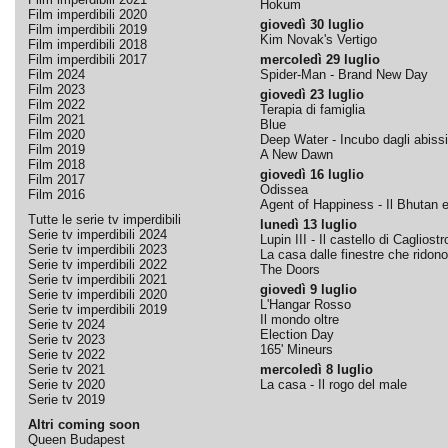
Hokum
Film imperdibili 2020
giovedì 30 luglio
Film imperdibili 2019
Kim Novak's Vertigo
Film imperdibili 2018
Film imperdibili 2017
mercoledì 29 luglio
Film 2024
Spider-Man - Brand New Day
Film 2023
giovedì 23 luglio
Film 2022
Terapia di famiglia
Film 2021
Blue
Film 2020
Deep Water - Incubo dagli abissi
Film 2019
A New Dawn
Film 2018
giovedì 16 luglio
Film 2017
Odissea
Film 2016
Agent of Happiness - Il Bhutan e 
Tutte le serie tv imperdibili
lunedì 13 luglio
Serie tv imperdibili 2024
Lupin III - Il castello di Cagliostr
Serie tv imperdibili 2023
La casa dalle finestre che ridono
Serie tv imperdibili 2022
The Doors
Serie tv imperdibili 2021
giovedì 9 luglio
Serie tv imperdibili 2020
L'Hangar Rosso
Serie tv imperdibili 2019
Il mondo oltre
Serie tv 2024
Election Day
Serie tv 2023
165' Mineurs
Serie tv 2022
Serie tv 2021
mercoledì 8 luglio
Serie tv 2020
La casa - Il rogo del male
Serie tv 2019
Altri coming soon
Queen Budapest