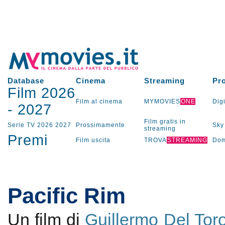
Database
Cinema
Streaming
Pr
Film 2026
Film al cinema
MYMOVIES
ONE
Digi
-
2027
Film gratis in
Serie TV
2026
2027
Prossimamente
Sky
streaming
Premi
Film uscita
TROVA
STREAMING
Dom
Pacific Rim
Un film di
Guillermo Del Tor