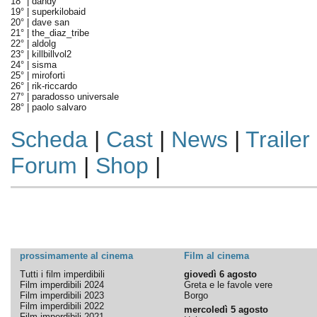
18° |
dandy
19° |
superkilobaid
20° |
dave san
21° |
the_diaz_tribe
22° |
aldolg
23° |
killbillvol2
24° |
sisma
25° |
miroforti
26° |
rik-riccardo
27° |
paradosso universale
28° |
paolo salvaro
Scheda
|
Cast
|
News
|
Trailer
Forum
|
Shop
|
prossimamente al cinema
Film al cinema
Tutti i film imperdibili
giovedì 6 agosto
Film imperdibili 2024
Greta e le favole vere
Film imperdibili 2023
Borgo
Film imperdibili 2022
mercoledì 5 agosto
Film imperdibili 2021