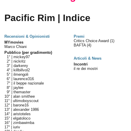
Pacific Rim | Indice
Recensioni & Opinionisti
Premi
Critics Choice Award
(1)
MYmovies
BAFTA
(4)
Marco Chiani
Pubblico (per gradimento)
1° |
mickey97
Articoli & News
2° |
nickritz
Incontri
3° |
darkenry
il re dei mostri
4° |
killbillvol2
5° |
ilmengoli
6° |
laurence316
7° |
il beppe nazionale
8° |
jaylee
9° |
themaster
10° |
alan smithee
11° |
ultimoboyscout
12° |
barone16
13° |
alexander 1986
14° |
aristoteles
15° |
elgatoloco
16° |
zimbawimba
17° |
iuriv