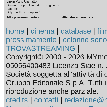
Linkin Park: Unshatter
Batman: Caped Crusader - Stagione 2
Lanterns
Billy the Kid - Stagione 3
Altri prossimamente »
Altri film al cinema »
home
|
cinema
|
database
|
fil
prossimamente
|
colonne sono
TROVASTREAMING
|
Copyright© 2000 - 2026 MYmov
05056400483 Licenza Siae n. 
Società soggetta all'attività d
Gruppo Editoriale S.p.A. Tutti i d
riproduzione anche parziale.
credits
|
contatti
|
redazione@m