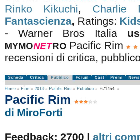
Rinko Kikuchi
,
Charlie 
Fantascienza
,
Ratings:
Kid
- Warner Bros Italia
u
Pacific Rim
MYMO
NE
T
RO
recensioni di critica, pubblico
Scheda
Critica
Pubblico
Forum
Cast
Premi
News
Home
»
Film
»
2013
»
Pacific Rim
»
Pubblico
»
671454
»
Pacific Rim
di MiroForti
Feedback: 2700 |
altri com