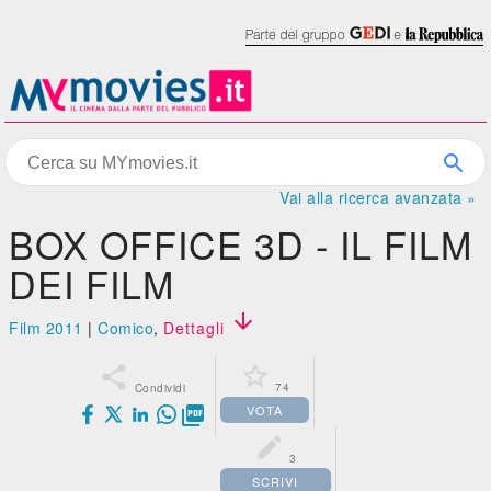
Vai alla ricerca avanzata »
BOX OFFICE 3D - IL FILM
DEI FILM

Film 2011
|
Comico
,
Dettagli


74
Condividi
VOTA


3
SCRIVI