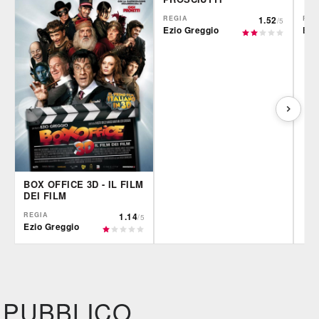
REGIA
1.52
REG
/5
Ezio Greggio
Ezi
BOX OFFICE 3D - IL FILM
DEI FILM
REGIA
1.14
/5
Ezio Greggio
IBS
Film&More
Fil
DVD
BR
DVD
Feltrinelli
IBS
IBS
DVD
DVD
PUBBLICO
Feltrinelli
Felt
DVD