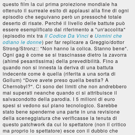
questo film la cui prima proiezione mondiale ha
ottenuto il surreale esito di applausi alla fine di ogni
episodio che seguivano però un pressoché totale
deserto di risate. Perché il livello delle battute può
essere esemplificato dal riferimento a "un'accolita"
(episodio mix tra
Il Codice Da Vinci
e
Uomini che
odiano le donne
) per far replicare a Greggio/dottor
Strong/Stronz:: "Non hanno la colica. Stanno bene".
Ogni gag è come se si trascinasse dietro la zavorra
(ahimé pesantissima) della prevedibilità. Fino a
quando non si innesta la deriva di una battuta
indecente come è quella (riferita a una sorta di
Gollum) "Dove avete preso quella bestia? A
Chernobyl?". Ci sono dei limiti che non andrebbero
mai superati neanche quando ci si attribuisce il
salvacondotto della parodia. I 5 milioni di euro
spesi si vedono sul piano tecnologico. Sarebbe
stato bene spenderne una parte in una revisione
della sceneggiatura che verificasse la tenuta di
questo patchwork da cui lo spettatore (non il critico
ma proprio lo spettatore) esce con il dubbio che