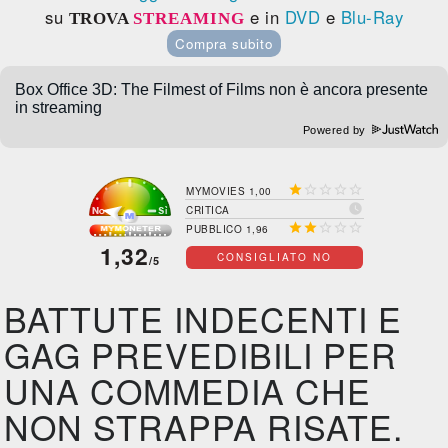
su
e in
DVD
e
Blu-Ray
TROVA
STREAMING
Compra subito
Powered by





MYMOVIES 1,00

CRITICA





PUBBLICO 1,96
1,32
CONSIGLIATO NO
/5
BATTUTE INDECENTI E
GAG PREVEDIBILI PER
UNA COMMEDIA CHE
NON STRAPPA RISATE.