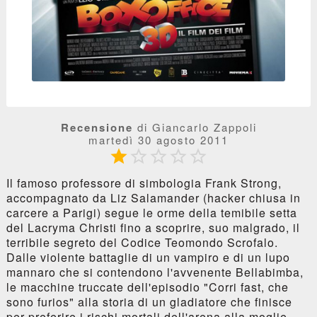
Recensione
di Giancarlo Zappoli
martedì 30 agosto 2011





Il famoso professore di simbologia Frank Strong,
accompagnato da Liz Salamander (hacker chiusa in
carcere a Parigi) segue le orme della temibile setta
del Lacryma Christi fino a scoprire, suo malgrado, il
terribile segreto del Codice Teomondo Scrofalo.
Dalle violente battaglie di un vampiro e di un lupo
mannaro che si contendono l'avvenente Bellabimba,
le macchine truccate dell'episodio "Corri fast, che
sono furios" alla storia di un gladiatore che finisce
per preferire i rischi mortali dell'arena alla moglie