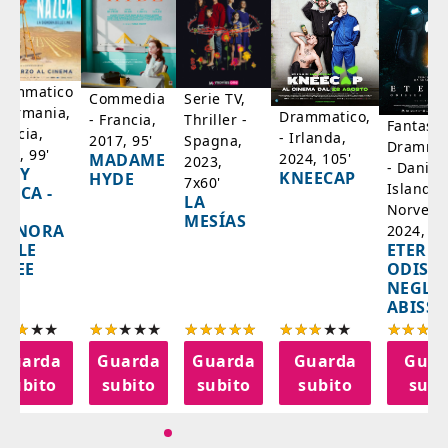
rammatico
Serie TV,
Commedia
 Germania,
Drammatico,
Thriller -
- Francia,
Fantasci
rancia,
- Irlanda,
Spagna,
2017, 95'
Drammat
025, 99'
2024, 105'
MADAME
2023,
- Danim
ADY
KNEECAP
HYDE
7x60'
Islanda,
AZCA -
LA
Norvegi
A
MESÍAS
IGNORA
2024, 10
ETERNA
ELLE
ODISS
INEE
NEGLI
ABISSI
Guarda
Guarda
Guarda
Guarda
Guar
subito
subito
subito
subito
subi