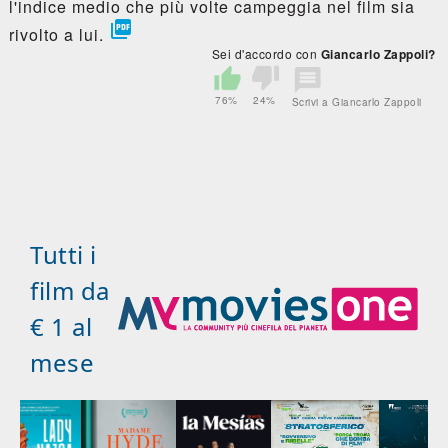
l'indice medio che più volte campeggia nel film sia

rivolto a lui.
Sei d'accordo con
Giancarlo Zappoli?
76%
24%
Scrivi a Giancarlo Zappoli
Tutti i
film da
€ 1 al
mese