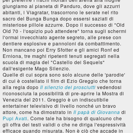
giungiamo al pianeta di Panduro, dove gli azzurri
abitanti, i Viagratar, trascorrono le serate nel rito
sacro del Bunga Bunga dopo essersi saziati di
misteriose pillole azzurre. Dopo il successo di "Old
Old 70 - l'ospizio può attendere" torna sugli schermi
l'ormai invecchiato agente segreto, alle prese con
dentiere esplosive e pannoloni da combattimento.
Non mancano poi Erry Sfotter e gli amici Ronf ed
Erniona, tre maghi ripetenti tenuti segregati nella
scuola di magia del "Castello dei Sequels"
dall'esigente Mago Silenzio.
Quelle di cui sopra sono solo alcune delle 'parodie'
di cui è costellato il film di Ezio Greggio che torna
alla regia dopo
Il silenzio dei prosciutti
vedendosi
riconosciuta la possibilità di pre-aprire la Mostra di
Venezia del 2011. Greggio è un indiscutibile
entertainer televisivo di livello nonché un bravo
attore, come ha dimostrato in
Il papà di Giovanna
di
Pupi Avati
. Come tale ha bisogno di qualcuno che
gli offra dei testi validi o che ne diriga l'espressività
efficace quando misurata. Non è ciò che accade in