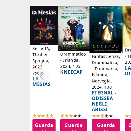
Serie TV,
Dr
Drammatico,
Thriller -
- F
Fantascienza,
- Irlanda,
Spagna,
20
Drammatico,
2024, 105'
2023,
LA
- Danimarca,
KNEECAP
DI
7x60'
Islanda,
LA
Norvegia,
MESÍAS
2024, 100'
ETERNAL -
ODISSEA
NEGLI
ABISSI
Guarda
Guarda
Guarda