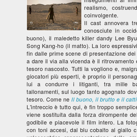
realismo, costrue
coinvolgente.
Il cast annovera t
conosciute in occid
buono), il maledetto killer dandy Lee Byu
Song Kang-ho (il matto). La loro espressivi
fin dalle prime scene di presentazione dei 
a dare il via alla vicenda è il ritrovame
tesoro nascosto. Tutti la vogliono e, malg
giocatori più esperti, è proprio il persona
lui a condurre i litiganti, tra mille 
tallonamenti, sul luogo tanto agognato dove 
tesoro. Come ne
Il buono, il brutto e il catt
L'intreccio è tutto qui, è fin troppo sempli
viene sostituita dalla forza dirompente 
godibile e piacevole il film intero. La fot
con toni accesi, dal blu cobalto al giallo c