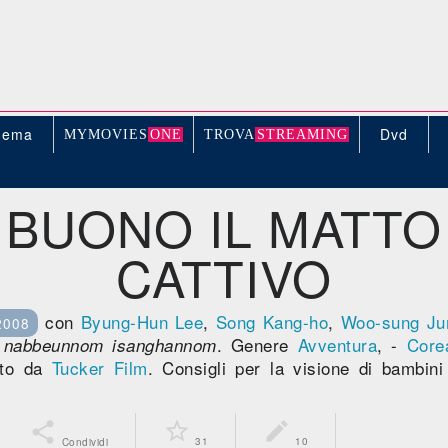
nema
Dvd
MYMOVIE
S
ONE
TROV
A
STREAMING
L BUONO IL MATTO 
CATTIVO
con
Byung-Hun Lee
,
Song Kang-ho
,
Woo-sung Ju
2008
. Genere
Avventura
, -
Core
 nabbeunnom isanghannom
ito da
Tucker Film
. Consigli per la visione di bambin



31
10
Condividi