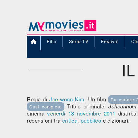

Film
Serie TV
Festival
Ci
I
Regia di
Jee-woon Kim
. Un film
Da vedere 
Titolo originale:
Joheunnom
Cast completo
cinema
venerdì 18
novembre 2011
distribu
recensioni tra
critica
,
pubblico
e dizionari.