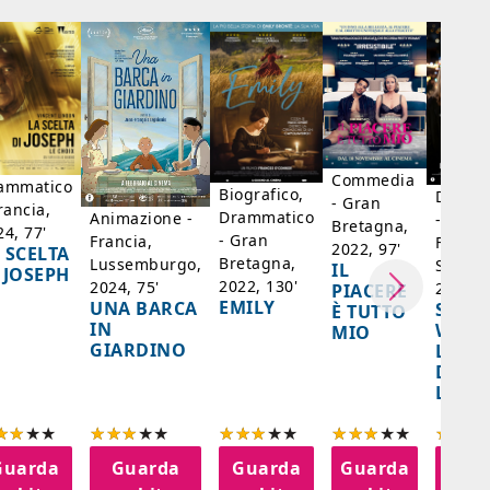
Commedia
ammatico
Biografico,
Dramm
- Gran
rancia,
Drammatico
Animazione -
- Giap
Bretagna,
24, 77'
- Gran
Francia,
Francia
2022, 97'
 SCELTA
Bretagna,
Lussemburgo,
Singap
IL
 JOSEPH
2022, 130'
2024, 75'
2024, 
PIACERE
EMILY
UNA BARCA
SPIRI
È TUTTO
IN
WORL
MIO
GIARDINO
LA FE
DELL
LANT
Guarda
Guarda
Guarda
Guarda
Gua