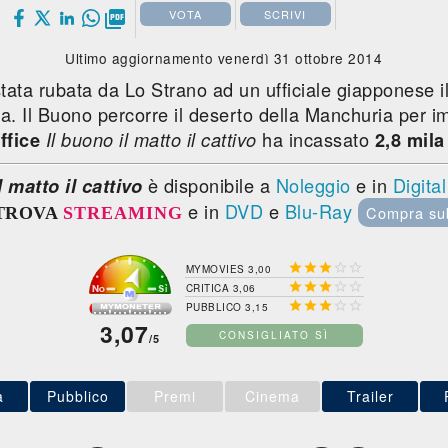
VOTA
SCRIVI

Ultimo aggiornamento venerdì 31 ottobre 2014
ta rubata da Lo Strano ad un ufficiale giapponese il
. Il Buono percorre il deserto della Manchuria per im
ha incassato
ffice
Il buono il matto il cattivo
2,8 mila
è disponibile a
Noleggio
e in
Digita
l matto il cattivo
e in
DVD
e
Blu-Ray
Compra su
TROVA
STREAMING





MYMOVIES 3,00





CRITICA 3,06





PUBBLICO 3,15
3,07
CONSIGLIATO SÌ
/5
a
Pubblico
Premi
Cinema
Trailer