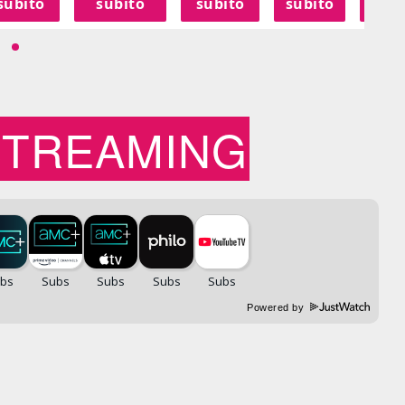
subito
subito
subito
subito
sub
STREAMING
Powered by