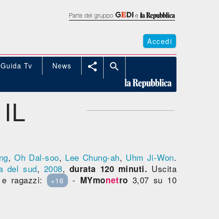
Accedi
Guida Tv
News


IL
ng
,
Oh Dal-soo
,
Lee Chung-ah
,
Uhm Ji-Won
.
a del sud
,
2008
,
Uscita
durata 120 minuti.
i e ragazzi:
-
3,07 su 10
MYmo
net
ro
+16