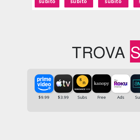
subito
subito
subito
TROVA