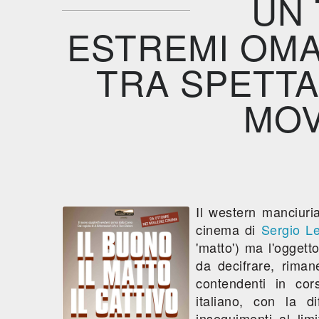
UN 
ESTREMI OMA
TRA SPETTA
MOV
Il western manciur
cinema di
Sergio L
'matto') ma l'oggett
da decifrare, riman
contendenti in cor
italiano, con la d
inseguimenti al lim