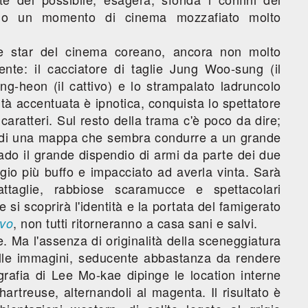
ndo un momento di cinema mozzafiato molto
re star del cinema coreano, ancora non molto
ente: il cacciatore di taglie Jung Woo-sung (il
ng-heon (il cattivo) e lo strampalato ladruncolo
tà accentuata è ipnotica, conquista lo spettatore
caratteri. Sul resto della trama c'è poco da dire;
nto di una mappa che sembra condurre a un grande
rado il grande dispendio di armi da parte dei due
ggio più buffo e impacciato ad averla vinta. Sarà
battaglie, rabbiose scaramucce e spettacolari
si scoprirà l'identità e la portata del famigerato
, non tutti ritorneranno a casa sani e salvi.
ivo
ce. Ma l'assenza di originalità della sceneggiatura
delle immagini, seducente abbastanza da rendere
ografia di Lee Mo-kae dipinge le location interne
hartreuse, alternandoli al magenta. Il risultato è