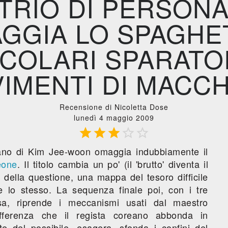
TRIO DI PERSON
GGIA LO SPAGHE
COLARI SPARATOR
IMENTI DI MACCH
Recensione di Nicoletta Dose
lunedì 4 maggio 2009





iano di Kim Jee-woon omaggia indubbiamente il
eone
. Il titolo cambia un po' (il 'brutto' diventa il
o della questione, una mappa del tesoro difficile
e lo stesso. La sequenza finale poi, con i tre
sa, riprende i meccanismi usati dal maestro
ifferenza che il regista coreano abbonda in
ite del possibile, esagera, sfonda i confini del