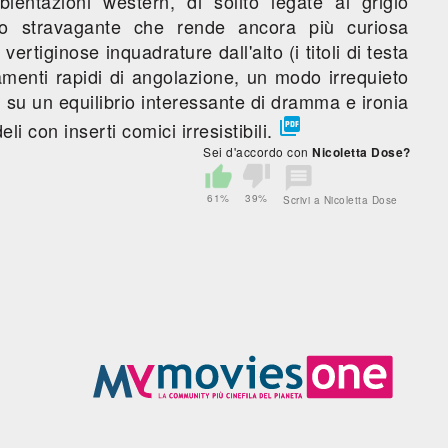
ientazioni western, di solito legate al grigio
o stravagante che rende ancora più curiosa
vertiginose inquadrature dall'alto (i titoli di testa
amenti rapidi di angolazione, un modo irrequieto
a su un equilibrio interessante di dramma e ironia

li con inserti comici irresistibili.
Sei d'accordo con
Nicoletta Dose?
61%
39%
Scrivi a Nicoletta Dose