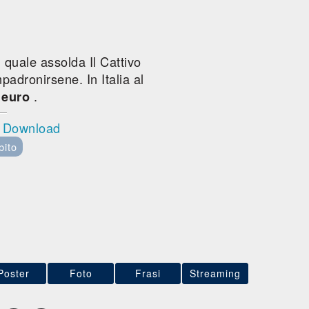
 quale assolda Il Cattivo
padronirsene. In Italia al
.
 euro
l Download
bito
Poster
Foto
Frasi
Streaming