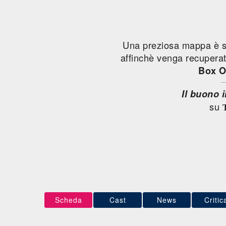
Una preziosa mappa è sta
affinchè venga recuperata
Box O
Il buono i
su
Scheda
Cast
News
Critic