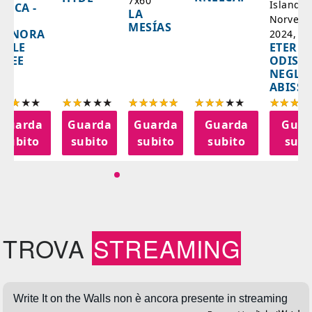
7x60'
Islanda,
AZCA -
LA
Norvegi
A
MESÍAS
IGNORA
2024, 10
ETERNA
ELLE
ODISS
INEE
NEGLI
ABISSI
Guarda
Guarda
Guarda
Guarda
Guar
subito
subito
subito
subito
subi
TROVA
STREAMING