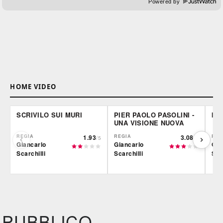
Powered by
HOME VIDEO
SCRIVILO SUI MURI
PIER PAOLO PASOLINI -
I F
UNA VISIONE NUOVA
REGIA
1.93
REGIA
3.08
REG
/5
/5
Giancarlo
Giancarlo
Gia
Scarchilli
Scarchilli
Scar
Film&More
Film&More
Fil
DVD
DVD
IBS
IBS
IBS
DVD
DVD
PUBBLICO
Feltrinelli
Feltrinelli
Felt
DVD
DVD