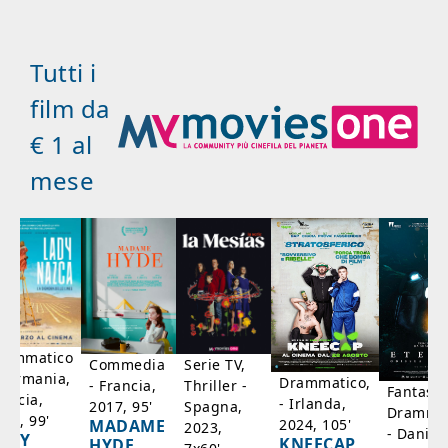
Tutti i
film da
€ 1 al
mese
rammatico
Serie TV,
Commedia
 Germania,
Drammatico,
Thriller -
- Francia,
Fantasci
rancia,
- Irlanda,
Spagna,
2017, 95'
Drammat
025, 99'
2024, 105'
MADAME
2023,
- Danim
ADY
KNEECAP
HYDE