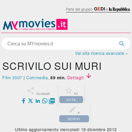
Vai alla ricerca avanzata »
SCRIVILO SUI MURI

Film 2007
|
Commedia
,
89 min.
Dettagli


42
Condividi
VOTA


9
SCRIVI
Ultimo aggiornamento mercoledì 19 dicembre 2012