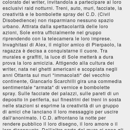
colorato dei writer, invitandola a partecipare ai loro
esclusivi raid notturni. Treni, auto, muri, facciate, la
creatività e le bombolette spray dei C.D. (Civil
Disobedience) non risparmiano nessuno spazio
urbano. Attirata dalla spettacolarità delle loro
azioni, Sole entra ufficialmente nel gruppo
riprendendo con la telecamera le loro imprese.
Invaghitasi di Alex, il miglior amico di Pierpaolo, la
ragazza è decisa a conquistarne il cuore. Tra
murales e graffiti, la luce di Sole metterà a dura
prova la loro amicizia. Attigendo alla cultura dei
writer, nata nei ghetti americani e scoppiata negli
anni Ottanta sui muri "immacolati" del vecchio
continente, Giancarlo Scarchilli gira una commedia
sentimentale "armata" di vernice e bombolette
spray. Sulle facciate dei palazzi, sulle pareti di un
deposito in periferia, sui finestrini dei treni in sosta
nelle stazioni si esprime la creatività di un gruppo
di amici che lanciano il loro messaggio per uscire
dall'anonimato. I C.D. affrontano la notte per
rendere pubblico il loro disegno, il loro amore o il
loro disappunto. Dall'altra parte del muro ci sono gli