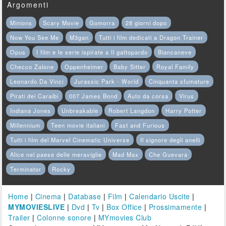
Argomenti
Minions
Scary Movie
Gomorra
28 giorni dopo
Now You See Me
M3gan
Tutti i film dedicati a Dragon Trainer
Opus
I film e le serie ispirate a Il gattopardo
Biancaneve
Checco Zalone
Oppenheimer
Baby Sitter
Royal Family
Leonardo Da Vinci
Jurassic Park - World
Cinquanta sfumature
Pirati dei Caraibi
007 James Bond
Auto da corsa
Virus
Indiana Jones
Unbreakable
Robert Langdon
Harry Potter
Millennium
Teen movie italiani
Fast and Furious
Tutti i film del Marvel Cinematic Universe
Il signore degli anelli
Alice nel paese delle meraviglie
Mad Max
Che Guevara
Terminator
Rocky
Home
|
Cinema
|
Database
|
Film
|
Calendario Uscite
|
MYMOVIESLIVE
|
Dvd
|
Tv
|
Box Office
|
Prossimamente
|
Trailer
|
Colonne sonore
|
MYmovies Club