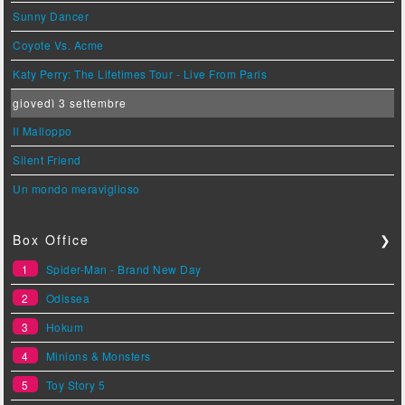
Sunny Dancer
Coyote Vs. Acme
Katy Perry: The Lifetimes Tour - Live From Paris
giovedì 3 settembre
Il Malloppo
Silent Friend
Un mondo meraviglioso
Box Office
❯
1
Spider-Man - Brand New Day
2
Odissea
3
Hokum
4
Minions & Monsters
5
Toy Story 5