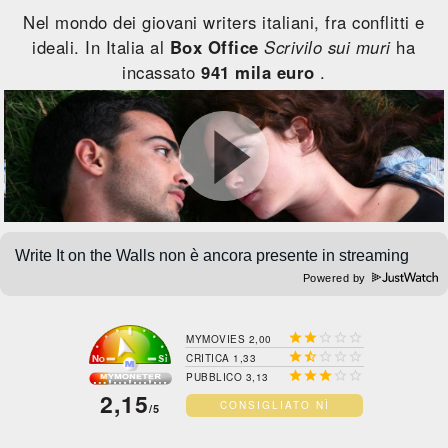
Nel mondo dei giovani writers italiani, fra conflitti e
ideali. In Italia al
Box Office
Scrivilo sui muri
ha
incassato
941 mila euro
.
Powered by





MYMOVIES 2,00





CRITICA 1,33





PUBBLICO 3,13
2,15
CONSIGLIATO NÌ
/5