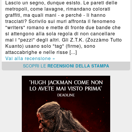
Lascio un segno, dunque esisto. Le pareti delle
metropoli, come lavagne, rimandano colorati
graffiti, ma quali mani - e perché - li hanno
tracciati? Scrivilo sui muri affronta il fenomeno
"writers" romano e mette di fronte due bande che
si attengono alla sola regola di non cancellare
mai i "pezzi" degli altri. Gli Z.T.K. (Zozzàmo Tutto
Kuanto) usano solo "tag" (firme), sono
attaccabrighe e nelle risse [...]
Vai alla recensione »
SCOPRI
LE
RECENSIONI DELLA STAMPA