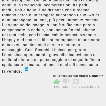
adulti e le irriducibili incomprensioni fra padri,
madri, figli e figlie. Una distanza che il regista
romano cerca di interrogare ancorando i suoi writer
a un paesaggio italiano, più peculiarmente romano.
L'originalità del soggetto non è sufficiente però a
compensare la caduta, annunciata fin dall'affiche,
nei toni melò, con l'immancabile riconciliazione e
l'happy end finale. Il film si rattrappisce in una serie
di bozzetti sentimentali che ne snaturano il
messaggio. Così Scarchilli finisce per girare
l'ennesima opera corale-giovanilistica evitando di
mettersi dietro a un personaggio e di seguirlo fino a
spalancare l'umano, i dilemmi etici e il senso sotto

la vernice.
Sei d'accordo con
Marzia Gandolfi?
68%
32%
Scrivi a Marzia Gandolfi