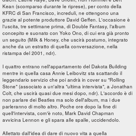
Kean (scomparso durante le riprese), per conto della
KFRC di San Francisco, increduli, ne ottengono una
grazie al potente produttore David Geffen. L'occasione è
l'uscita, tre settimane prima, di Double Fantasy, l'album
concepito e suonato con Yoko Ono, di cui era già pronto
un seguito (Milk & Honey, che uscirà postumo, integrato
anche da un estratto di quella conversazione, nella
ristampa del 2001, ndr).
I quattro entrano nell'appartamento del Dakota Building
mentre in quella casa Annie Leibovitz sta scattando il
leggendario servizio che poi andrà in cover su "Rolling
Stone" (associato a un'altra "ultima intervista", a Jonathan
Colt, che uscirà quasi due mesi dopo, ndr). L'accordo è di
non parlare dei Beatles ma solo dell'album, ma i due
parleranno di molto altro. Poche ore dopo la fine di
quell'intervista, com'è noto, Mark David Chapman
avvicina Lennon e gli spara alle spalle, uccidendolo.
Allettato dall'idea di dare di nuovo vita a quella