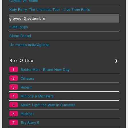
Coyote Vs. Acme
Katy Perry: The Lifetimes Tour - Live From Paris
giovedì 3 settembre
Il Malloppo
Silent Friend
Un mondo meraviglioso
Box Office
❯
1
Spider-Man - Brand New Day
2
Odissea
3
Hokum
4
Minions & Monsters
5
Ateez: Light the Way in Cinemas
6
Michael
7
Toy Story 5