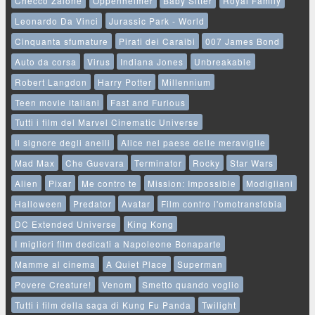
Checco Zalone
Oppenheimer
Baby Sitter
Royal Family
Leonardo Da Vinci
Jurassic Park - World
Cinquanta sfumature
Pirati dei Caraibi
007 James Bond
Auto da corsa
Virus
Indiana Jones
Unbreakable
Robert Langdon
Harry Potter
Millennium
Teen movie italiani
Fast and Furious
Tutti i film del Marvel Cinematic Universe
Il signore degli anelli
Alice nel paese delle meraviglie
Mad Max
Che Guevara
Terminator
Rocky
Star Wars
Alien
Pixar
Me contro te
Mission: Impossible
Modigliani
Halloween
Predator
Avatar
Film contro l'omotransfobia
DC Extended Universe
King Kong
I migliori film dedicati a Napoleone Bonaparte
Mamme al cinema
A Quiet Place
Superman
Povere Creature!
Venom
Smetto quando voglio
Tutti i film della saga di Kung Fu Panda
Twilight