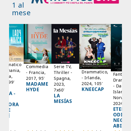
1 al
mese
rammatico
Serie TV,
Commedia
 Germania,
Drammatico,
Thriller -
- Francia,
Fantasci
rancia,
- Irlanda,
Spagna,
2017, 95'
Drammat
025, 99'
2024, 105'
MADAME
2023,
- Danima
ADY
KNEECAP
HYDE
7x60'
Islanda,
AZCA -
LA
Norvegi
A
MESÍAS
2024, 10
IGNORA
ETERNA
ELLE
ODISS
INEE
NEGLI
ABISSI