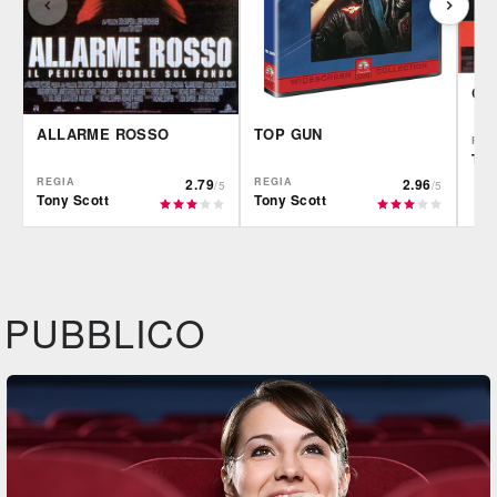
GI
ALLARME ROSSO
TOP GUN
REG
Ton
REGIA
2.79
REGIA
2.96
/5
/5
Tony Scott
Tony Scott
IBS
Plaion
IBS
DVD
BR
DVD
Feltrinelli
IBS
Felt
DVD
DVD
BR
PUBBLICO
Film&More
Feltrinelli
BR
DVD