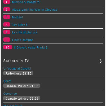
4
Minions & Monsters
5
Ateez: Light the Way in Cinemas
6
Michael
7
Toy Story 5
8
Le città di pianura
9
Il bene comune
10
Il Diavolo veste Prada 2
Stasera in Tv
❯
Un'estate ai Caraibi
Rete4 ore 21:35
Beast
Canale 20 ore 21:08
Overdrive
Canale 20 ore 22:56
The Kill Team