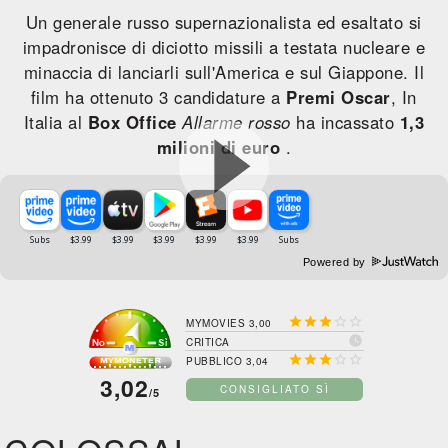
Un generale russo supernazionalista ed esaltato si
impadronisce di diciotto missili a testata nucleare e
minaccia di lanciarli sull'America e sul Giappone. Il
film ha ottenuto 3 candidature a
Premi Oscar
, In
Italia al
Box Office
Allarme rosso
ha incassato
1,3
milioni di euro
.
Powered by





MYMOVIES 3,00

CRITICA





PUBBLICO 3,04
3,02
CONSIGLIATO SÌ
/5