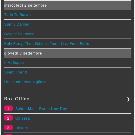
mercoledì 2 settembre
Train To Busan
Sunny Dancer
Coyote Vs. Acme
Katy Perry: The Lifetimes Tour - Live From Paris
giovedì 3 settembre
Il Malloppo
Silent Friend
Un mondo meraviglioso
Box Office
❯
1
Spider-Man - Brand New Day
2
Odissea
3
Hokum