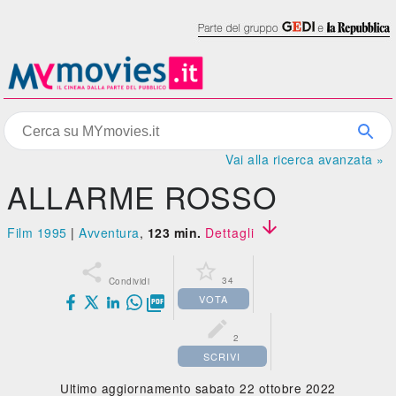
Vai alla ricerca avanzata »
ALLARME ROSSO

Film 1995
|
Avventura
,
123 min.
Dettagli


34
Condividi
VOTA


2
SCRIVI
Ultimo aggiornamento sabato 22 ottobre 2022