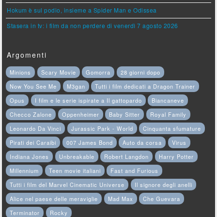
Hokum è sul podio, insieme a Spider Man e Odissea
Stasera in tv: i film da non perdere di venerdì 7 agosto 2026
Argomenti
Minions
Scary Movie
Gomorra
28 giorni dopo
Now You See Me
M3gan
Tutti i film dedicati a Dragon Trainer
Opus
I film e le serie ispirate a Il gattopardo
Biancaneve
Checco Zalone
Oppenheimer
Baby Sitter
Royal Family
Leonardo Da Vinci
Jurassic Park - World
Cinquanta sfumature
Pirati dei Caraibi
007 James Bond
Auto da corsa
Virus
Indiana Jones
Unbreakable
Robert Langdon
Harry Potter
Millennium
Teen movie italiani
Fast and Furious
Tutti i film del Marvel Cinematic Universe
Il signore degli anelli
Alice nel paese delle meraviglie
Mad Max
Che Guevara
Terminator
Rocky