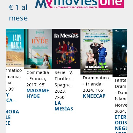
€ 1 al
mese
rammatico
Serie TV,
Commedia
 Germania,
Drammatico,
Thriller -
- Francia,
Fantasci
rancia,
- Irlanda,
Spagna,
2017, 95'
Drammat
025, 99'
2024, 105'
MADAME
2023,
- Danim
ADY
KNEECAP
HYDE
7x60'
Islanda,
AZCA -
LA
Norvegi
A
MESÍAS
IGNORA
2024, 10
ETERNA
ELLE
ODISS
INEE
NEGLI