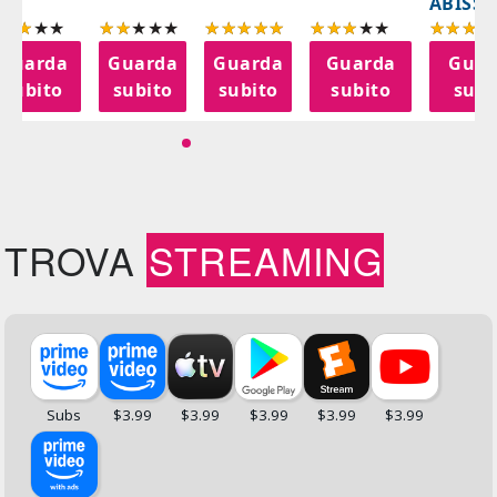
ABISSI
Guarda
Guarda
Guarda
Guarda
Guar
subito
subito
subito
subito
subi
TROVA
STREAMING