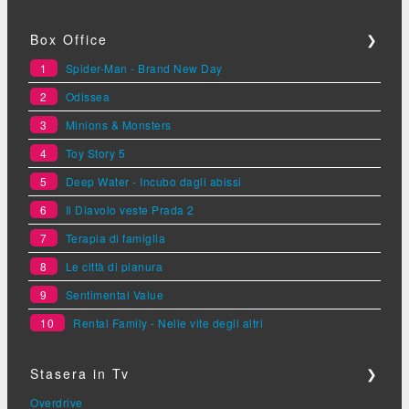
Box Office
❯
1
Spider-Man - Brand New Day
2
Odissea
3
Minions & Monsters
4
Toy Story 5
5
Deep Water - Incubo dagli abissi
6
Il Diavolo veste Prada 2
7
Terapia di famiglia
8
Le città di pianura
9
Sentimental Value
10
Rental Family - Nelle vite degli altri
Stasera in Tv
❯
Overdrive