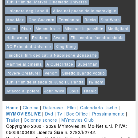
Tutti i film del Marvel Cinematic Universe
Il signore degli anelli
Alice nel paese delle meraviglie
Mad Max
Che Guevara
Terminator
Rocky
Star Wars
Alien
Pixar
Me contro te
Mission: Impossible
Modigliani
Halloween
Predator
Avatar
Film contro l'omotransfobia
DC Extended Universe
King Kong
I migliori film dedicati a Napoleone Bonaparte
Mamme al cinema
A Quiet Place
Superman
Povere Creature!
Venom
Smetto quando voglio
Tutti i film della saga di Kung Fu Panda
Twilight
Attacco al potere
John Wick
Opus
Titanic
Home
|
Cinema
|
Database
|
Film
|
Calendario Uscite
|
MYMOVIESLIVE
|
Dvd
|
Tv
|
Box Office
|
Prossimamente
|
Trailer
|
Colonne sonore
|
MYmovies Club
Copyright© 2000 - 2026 MYmovies.it® Mo-Net s.r.l. P.IVA:
05056400483 Licenza Siae n. 2792/I/2742.