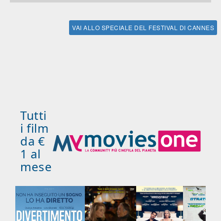
VAI ALLO SPECIALE DEL FESTIVAL DI CANNES
Tutti
i film
da €
1 al
mese
ico
'