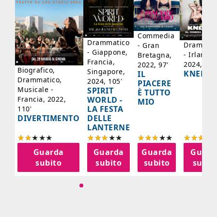
Commedia
Drammatico
Drammati
- Gran
- Giappone,
- Irlanda,
Bretagna,
Francia,
2024, 105
2022, 97'
Biografico,
Singapore,
KNEECA
IL
Drammatico,
2024, 105'
PIACERE
Musicale -
SPIRIT
È TUTTO
WORLD -
Francia, 2022,
MIO
LA FESTA
110'
DELLE
DIVERTIMENTO
LANTERNE
a
Guarda
Guarda
Guarda
Guard
o
subito
subito
subito
subit