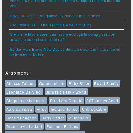
Venezia 83, a Serena Rossi il premio Campari Passion for Film
2026
Dov'è la Fiesta?, da giovedì 17 settembre al cinema
Her Private Hell, il trailer ufficiale del film [HD]
Greta e le favole vere, una favola ecologista coraggiosa,con
un'anima autentica e molto naïf
Spider-Man: Brand New Day continua a macinare incassi come
se fossimo a Natale
Argomenti
Checco Zalone
Oppenheimer
Baby Sitter
Royal Family
Leonardo Da Vinci
Jurassic Park - World
Cinquanta sfumature
Pirati dei Caraibi
007 James Bond
Auto da corsa
Virus
Indiana Jones
Unbreakable
Robert Langdon
Harry Potter
Millennium
Teen movie italiani
Fast and Furious