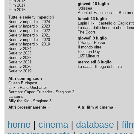
Film 2018
giovedì 16 luglio
Film 2017
Odissea
Film 2016
Agent of Happiness - Il Bhutan e 
Tutte le serie tv imperdibili
lunedì 13 luglio
Serie tv imperdibili 2024
Lupin III - Il castello di Cagliostr
Serie tv imperdibili 2023
La casa dalle finestre che ridono
Serie tv imperdibili 2022
The Doors
Serie tv imperdibili 2021
giovedì 9 luglio
Serie tv imperdibili 2020
L'Hangar Rosso
Serie tv imperdibili 2019
Il mondo oltre
Serie tv 2024
Election Day
Serie tv 2023
165' Mineurs
Serie tv 2022
Serie tv 2021
mercoledì 8 luglio
Serie tv 2020
La casa - Il rogo del male
Serie tv 2019
Altri coming soon
Queen Budapest
Linkin Park: Unshatter
Batman: Caped Crusader - Stagione 2
Lanterns
Billy the Kid - Stagione 3
Altri prossimamente »
Altri film al cinema »
home
|
cinema
|
database
|
fil