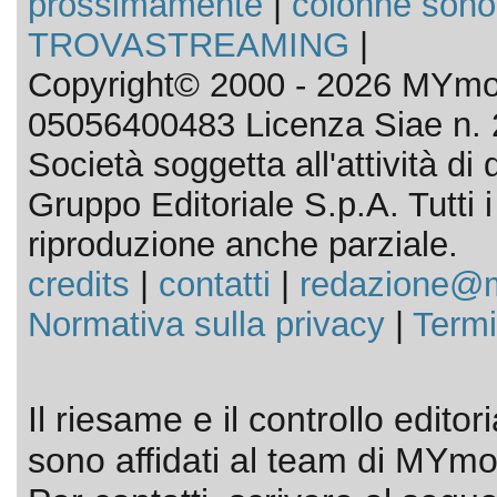
prossimamente
|
colonne sono
TROVASTREAMING
|
Copyright© 2000 - 2026 MYmov
05056400483 Licenza Siae n. 
Società soggetta all'attività d
Gruppo Editoriale S.p.A. Tutti i d
riproduzione anche parziale.
credits
|
contatti
|
redazione@m
Normativa sulla privacy
|
Termi
Il riesame e il controllo editor
sono affidati al team di MYmov