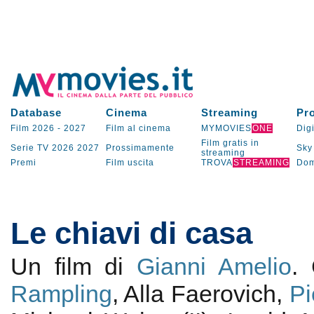
Database
Cinema
Streaming
Pr
Film 2026
-
2027
Film al cinema
MYMOVIES
ONE
Digi
Film gratis in
Serie TV
2026
2027
Prossimamente
Sky
streaming
Premi
Film uscita
TROVA
STREAMING
Dom
Le chiavi di casa
Un film di
Gianni Amelio
.
Rampling
, Alla Faerovich,
Pi