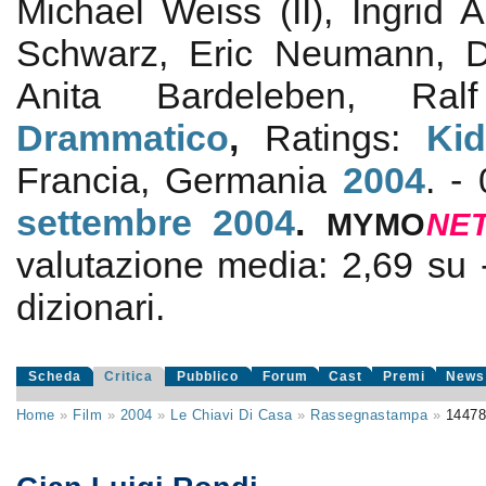
Michael Weiss (II), Ingrid 
Schwarz, Eric Neumann, Di
Anita Bardeleben, Ral
Drammatico
,
Ratings:
Ki
Francia, Germania
2004
. -
settembre 2004
.
MYMO
NE
valutazione media:
2,69
su
dizionari.
Scheda
Critica
Pubblico
Forum
Cast
Premi
News
Home
»
Film
»
2004
»
Le Chiavi Di Casa
»
Rassegnastampa
»
1447