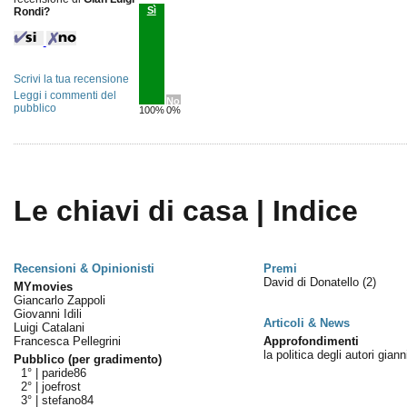
Sì
Rondi?
Scrivi la tua recensione
Leggi i commenti del
No
pubblico
100%
0%
Le chiavi di casa | Indice
Recensioni & Opinionisti
Premi
David di Donatello
(2)
MYmovies
Giancarlo Zappoli
Giovanni Idili
Articoli & News
Luigi Catalani
Francesca Pellegrini
Approfondimenti
la politica degli autori gian
Pubblico (per gradimento)
1° |
paride86
2° |
joefrost
3° |
stefano84