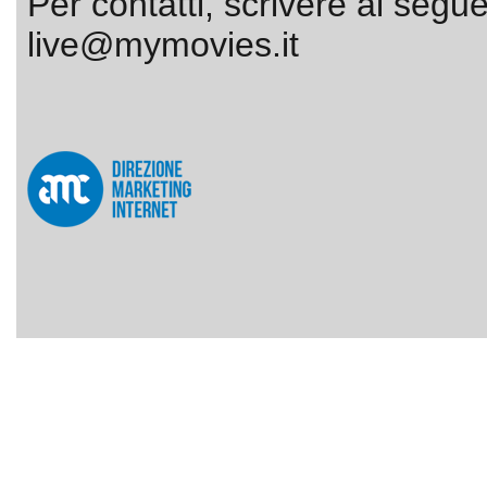
Per contatti, scrivere al segue
live@mymovies.it