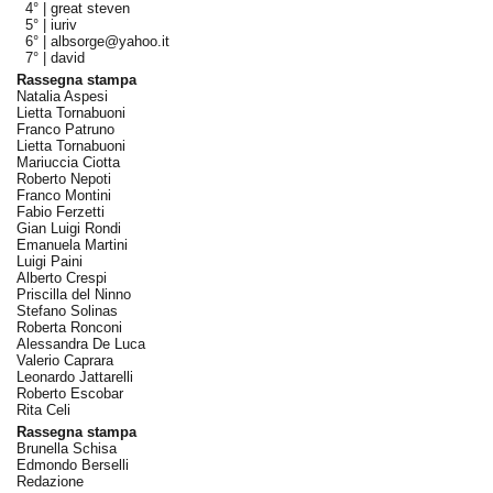
4° |
great steven
5° |
iuriv
6° |
albsorge@yahoo.it
7° |
david
Rassegna stampa
Natalia Aspesi
Lietta Tornabuoni
Franco Patruno
Lietta Tornabuoni
Mariuccia Ciotta
Roberto Nepoti
Franco Montini
Fabio Ferzetti
Gian Luigi Rondi
Emanuela Martini
Luigi Paini
Alberto Crespi
Priscilla del Ninno
Stefano Solinas
Roberta Ronconi
Alessandra De Luca
Valerio Caprara
Leonardo Jattarelli
Roberto Escobar
Rita Celi
Rassegna stampa
Brunella Schisa
Edmondo Berselli
Redazione