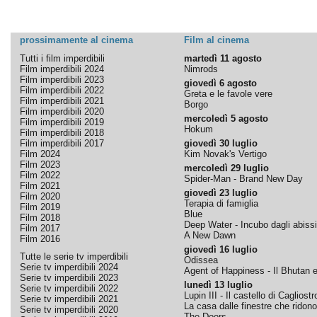
prossimamente al cinema
Film al cinema
Tutti i film imperdibili
martedì 11 agosto
Film imperdibili 2024
Nimrods
Film imperdibili 2023
giovedì 6 agosto
Film imperdibili 2022
Greta e le favole vere
Film imperdibili 2021
Borgo
Film imperdibili 2020
mercoledì 5 agosto
Film imperdibili 2019
Hokum
Film imperdibili 2018
Film imperdibili 2017
giovedì 30 luglio
Film 2024
Kim Novak's Vertigo
Film 2023
mercoledì 29 luglio
Film 2022
Spider-Man - Brand New Day
Film 2021
giovedì 23 luglio
Film 2020
Terapia di famiglia
Film 2019
Blue
Film 2018
Deep Water - Incubo dagli abissi
Film 2017
A New Dawn
Film 2016
giovedì 16 luglio
Tutte le serie tv imperdibili
Odissea
Serie tv imperdibili 2024
Agent of Happiness - Il Bhutan e 
Serie tv imperdibili 2023
lunedì 13 luglio
Serie tv imperdibili 2022
Lupin III - Il castello di Cagliostr
Serie tv imperdibili 2021
La casa dalle finestre che ridono
Serie tv imperdibili 2020
The Doors