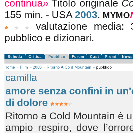
continua»
Titolo originale
Co
155 min. - USA
2003
.
MYMO
valutazione media:
pubblico e dizionari.
Scheda
Critica
Pubblico
Forum
Cast
Premi
News
Home
»
Film
»
2003
»
Ritorno A Cold Mountain
»
pubblico
camilla
amore senza confini in un
di dolore
Ritorno a Cold Mountain è un
ampio respiro, dove l’orror