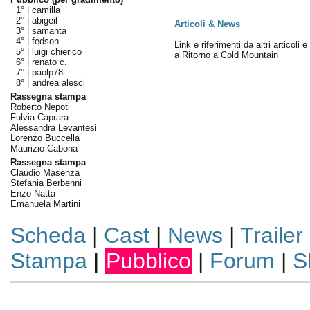
1° |
camilla
2° |
abigeil
Articoli & News
3° |
samanta
4° |
fedson
Link e riferimenti da altri articoli 
5° |
luigi chierico
a Ritorno a Cold Mountain
6° |
renato c.
7° |
paolp78
8° |
andrea alesci
Rassegna stampa
Roberto Nepoti
Fulvia Caprara
Alessandra Levantesi
Lorenzo Buccella
Maurizio Cabona
Rassegna stampa
Claudio Masenza
Stefania Berbenni
Enzo Natta
Emanuela Martini
Scheda
|
Cast
|
News
|
Trailer
Stampa
|
Pubblico
|
Forum
|
S