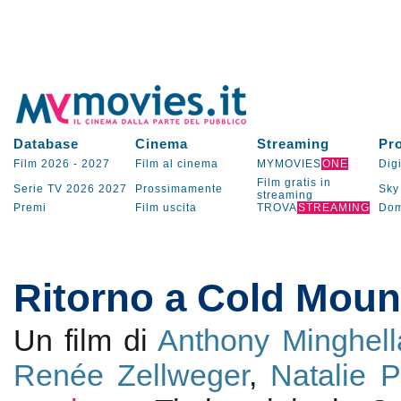
Database
Cinema
Streaming
Pr
Film 2026
-
2027
Film al cinema
MYMOVIES
ONE
Digi
Film gratis in
Serie TV
2026
2027
Prossimamente
Sky
streaming
Premi
Film uscita
TROVA
STREAMING
Dom
Ritorno a Cold Moun
Un film di
Anthony Minghell
Renée Zellweger
,
Natalie 