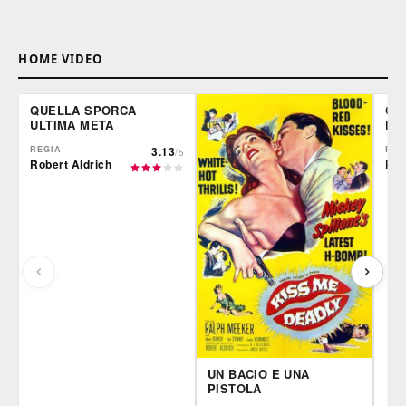
HOME VIDEO
QUELLA SPORCA
QU
ULTIMA META
DO
REGIA
3.13
REG
/5
Robert Aldrich
Rob
UN BACIO E UNA
PISTOLA