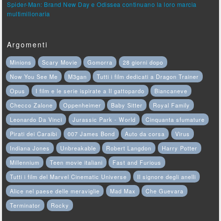
Spider-Man: Brand New Day e Odissea continuano la loro marcia
multimilionaria
Argomenti
Minions
Scary Movie
Gomorra
28 giorni dopo
Now You See Me
M3gan
Tutti i film dedicati a Dragon Trainer
Opus
I film e le serie ispirate a Il gattopardo
Biancaneve
Checco Zalone
Oppenheimer
Baby Sitter
Royal Family
Leonardo Da Vinci
Jurassic Park - World
Cinquanta sfumature
Pirati dei Caraibi
007 James Bond
Auto da corsa
Virus
Indiana Jones
Unbreakable
Robert Langdon
Harry Potter
Millennium
Teen movie italiani
Fast and Furious
Tutti i film del Marvel Cinematic Universe
Il signore degli anelli
Alice nel paese delle meraviglie
Mad Max
Che Guevara
Terminator
Rocky