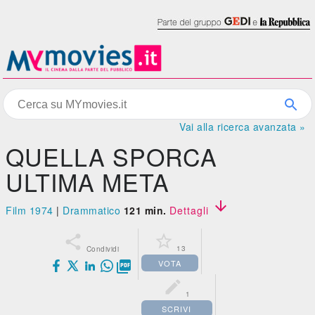
Vai alla ricerca avanzata »
QUELLA SPORCA
ULTIMA META

Film 1974
|
Drammatico
121 min.
Dettagli


13
Condividi
VOTA


1
SCRIVI