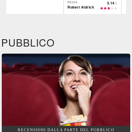
REGIA
3.14
/5
Robert Aldrich
IBS
IBS
IBS
DVD
DVD
Feltrinelli
Feltrinelli
Felt
DVD
DVD
PUBBLICO
RECENSIONI DALLA PARTE DEL PUBBLICO