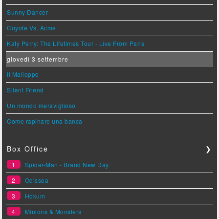
Sunny Dancer
Coyote Vs. Acme
Katy Perry: The Lifetimes Tour - Live From Paris
giovedì 3 settembre
Il Malloppo
Silent Friend
Un mondo meraviglioso
Come rapinare una banca
Box Office
❯
1
Spider-Man - Brand New Day
2
Odissea
3
Hokum
4
Minions & Monsters