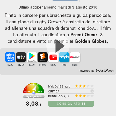
Ultimo aggiornamento martedì 3 agosto 2010
Finito in carcere per ubriachezza e guida pericolosa,
il campione di rugby Crewe è costretto dal direttore
ad allenare una squadra di detenuti che dov... Il film
ha ottenuto 1 candidatura a
Premi Oscar
, 3
candidature e vinto un premio ai
Golden Globes
,
Powered by





MYMOVIES 3,00

CRITICA





PUBBLICO 3,17
3,08
CONSIGLIATO SÌ
/5