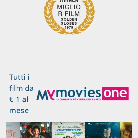
WINNER
MIGLIO
R FILM
GOLDEN
GLOBES
1975
Tutti i
film da
€ 1 al
mese