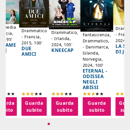
mmedia
Dramm
Drammatico
Drammatico,
rancia,
- Franc
Fantascienza,
- Francia,
- Irlanda,
17, 95'
2024, 7
Drammatico,
2015, 100'
2024, 105'
ADAME
LA SC
- Danimarca,
DUE
KNEECAP
YDE
DI JO
Islanda,
AMICI
Norvegia,
2024, 100'
ETERNAL -
ODISSEA
NEGLI
ABISSI
uarda
Guarda
Guarda
Guarda
Gua
subito
subito
subito
subito
sub