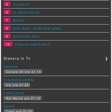
5
Toy Story 5
6
Le città di pianura
7
Michael
8
Deep Water - Incubo dagli abissi
9
Sentimental Value
10
Il Diavolo veste Prada 2
Stasera in Tv
❯
Overdrive
Canale 20 ore 21:10
La tempesta perfetta
Iris ore 21:25
Il sesto giorno
Rai Movie ore 21:10
Siberia
Cielo ore 21:20