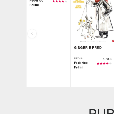
Federico
Fellini
GINGER E FRED
REGIA
3.58
/5
Federico
Fellini
Film&More
CG | tv
DVD
DVD
IBS
IBS
DVD
DVD
PUB
Feltrinelli
Feltrinelli
DVD
DVD