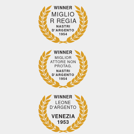
WINNER
MIGLIO
R REGIA
NASTRI
D'ARGENTO
1954
WINNER
MIGLIOR
ATTORE NON
PROTAG.
NASTRI
D'ARGENTO
1954
Drammatico
Commedia
Drammatico
Drammat
- Brasile,
- Francia,
- Marocco,
- Francia,
WINNER
LEONE
Messico,
2024, 101'
2022, 122'
2023, 102
D'ARGENTO
LA
IL
MON
Paesi Bassi,
GAZZA
CAFTANO
CRIME -
Cile, 2025,
VENEZIA
LADRA
BLU
COLPEV
1953
85'
SONO I
IL
SENTIERO