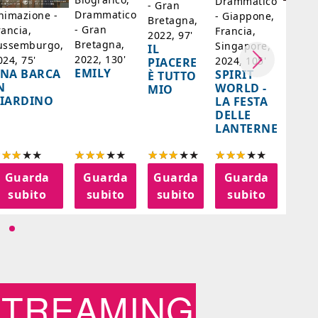
Drammatico
- Gran
Biogr
Drammatico
nimazione -
- Giappone,
Bretagna,
Franc
- Gran
rancia,
Francia,
2022, 97'
Belgi
Bretagna,
ussemburgo,
Singapore,
IL
98'
2022, 130'
024, 75'
2024, 105'
PIACERE
LA D
EMILY
NA BARCA
SPIRIT
È TUTTO
DI F
N
WORLD -
MIO
- SA
IARDINO
LA FESTA
BER
DELLE
LANTERNE
Guarda
Guarda
Guarda
Guarda
G
subito
subito
subito
subito
s
STREAMING