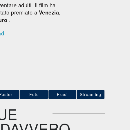
entare adulti. Il film ha
è stato premiato a
,
Venezia
.
uro
ad
Poster
Foto
Frasi
Streaming
SUE
A DAVVERO