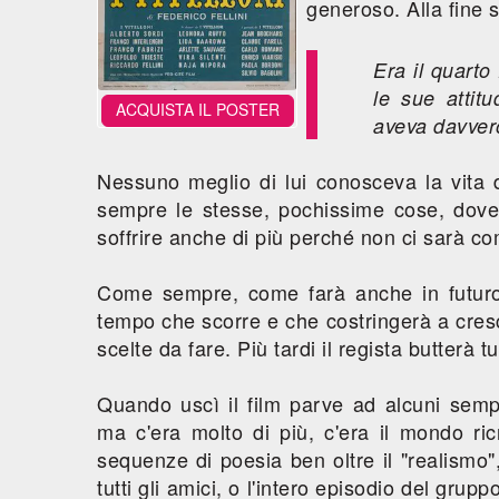
generoso. Alla fine 
Era il quarto
le sue attitu
ACQUISTA IL POSTER
aveva davvero
Nessuno meglio di lui conosceva la vita 
sempre le stesse, pochissime cose, dove 
soffrire anche di più perché non ci sarà 
Come sempre, come farà anche in futuro, 
tempo che scorre e che costringerà a cresc
scelte da fare. Più tardi il regista butterà t
Quando uscì il film parve ad alcuni sempli
ma c'era molto di più, c'era il mondo ric
sequenze di poesia ben oltre il "realismo"
tutti gli amici, o l'intero episodio del grup