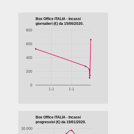
afico -
AZZURRO
ia,
o, 2024,
IVINA
RANCIA
RAH
NHARDT
uarda
Guarda
Guarda
Guarda
Guar
ubito
subito
subito
subito
subit