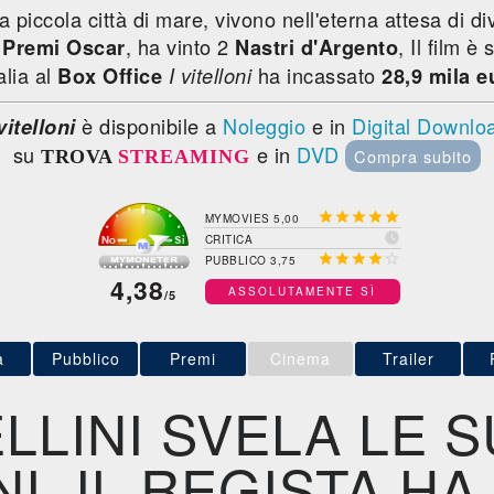
 piccola città di mare, vivono nell'eterna attesa di div
a
, ha vinto 2
, Il film 
Premi Oscar
Nastri d'Argento
talia al
ha incassato
Box Office
I vitelloni
28,9 mila e
è disponibile a
Noleggio
e in
Digital Downlo
 vitelloni
su
e in
DVD
Compra subito
TROVA
STREAMING





MYMOVIES 5,00

CRITICA





PUBBLICO 3,75
4,38
ASSOLUTAMENTE SÌ
/5
a
Pubblico
Premi
Cinema
Trailer
LLINI SVELA LE 
NI. IL REGISTA H