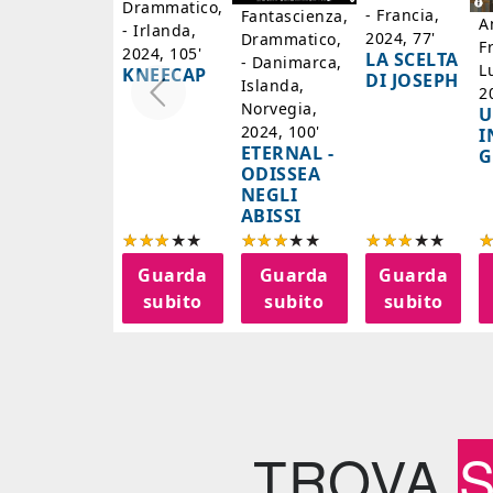
Drammatico,
- Francia,
Fantascienza,
A
- Irlanda,
2024, 77'
Drammatico,
F
2024, 105'
LA SCELTA
- Danimarca,
L
KNEECAP
DI JOSEPH
Islanda,
2
Norvegia,
U
2024, 100'
I
ETERNAL -
G
ODISSEA
NEGLI
ABISSI
Guarda
Guarda
Guarda
subito
subito
subito
TROVA