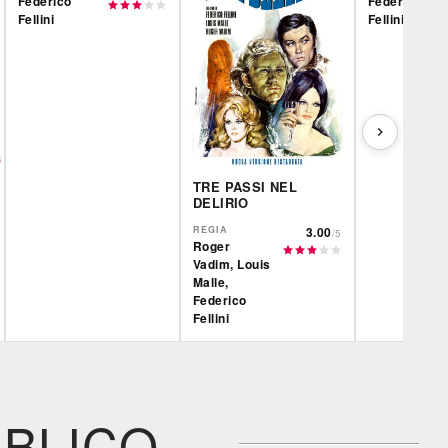
Federico
Federico
Fellini
Fellini
TRE PASSI NEL
DELIRIO
REGIA
3.00
/5
Roger
Vadim, Louis
Malle,
Federico
Fellini
Film&More
CG | tv
IBS
DVD
DVD
IBS
IBS
Feltrinelli
DVD
DVD
BLICO
Feltrinelli
Feltrinelli
DVD
DVD