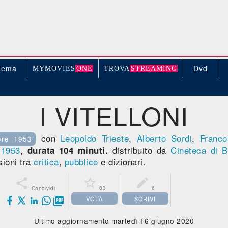
nema
Dvd
MYMOVIE
S
ONE
TROV
A
STREAMING
I VITELLONI
con
Leopoldo Trieste
,
Alberto Sordi
,
Franco
ere 1953
,
1953
,
distribuito da
Cineteca di B
durata 104 minuti.
ioni tra
critica
,
pubblico
e dizionari.



83
6
Condividi
VOTA
SCRIVI

Ultimo aggiornamento martedì 16 giugno 2020