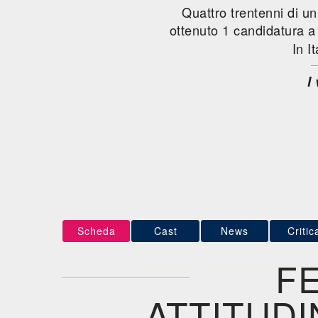
Quattro trentenni di una
ottenuto 1 candidatura 
In I
I
Scheda
Cast
News
Critic
FE
ATTITUDI