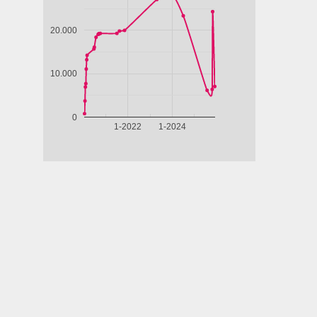
LO SCEICCO BIANCO
LE TIGRI DI
MOMPRACEM
4.46
REGIA
3.50
REGIA
3.34
/5
/5
/5