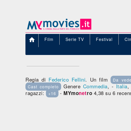

Film
Serie TV
Festival
Ci
Regia di
Federico Fellini
. Un film
Da ved
Genere
Commedia
, -
Italia
Cast completo
ragazzi:
-
4,38 su 6 recens
MYmo
net
ro
+16