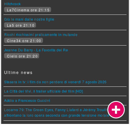
Hitchcock
La7Cinema ore 21:15
Giù le mani dalle nostre figlie
La5 ore 21:10
Ricchi ricchissimi praticamente in mutande
Cine34 ore 21:00
Jeanne Du Barry - La Favorita del Re
Cielo ore 21:20
Ultime news
Stasera in tv: i film da non perdere di venerdì 7 agosto 2026
La Città dei Vivi, il trailer ufficiale del film [HD]
Addio a Francesco Guccini
Locarno 79: The Green Eyes, Fanny Liatard e Jérémy Trouilh
affrontano la loro opera seconda con grande tensione morale
Insidious - Fuori dall'altrove, il trailer finale del film [HD]