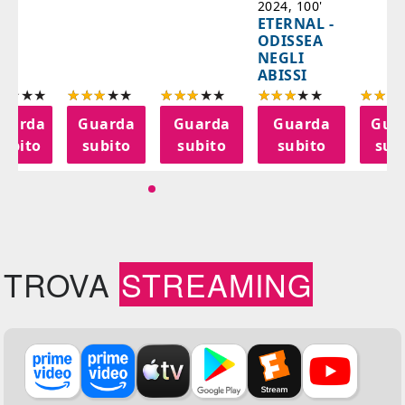
2024, 100'
ETERNAL -
ODISSEA
NEGLI
ABISSI
uarda
Guarda
Guarda
Guarda
Gua
subito
subito
subito
subito
sub
TROVA
STREAMING