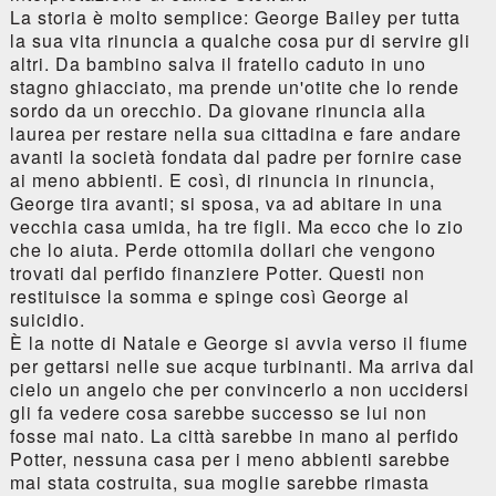
La storia è molto semplice: George Bailey per tutta
la sua vita rinuncia a qualche cosa pur di servire gli
altri. Da bambino salva il fratello caduto in uno
stagno ghiacciato, ma prende un'otite che lo rende
sordo da un orecchio. Da giovane rinuncia alla
laurea per restare nella sua cittadina e fare andare
avanti la società fondata dal padre per fornire case
ai meno abbienti. E così, di rinuncia in rinuncia,
George tira avanti; si sposa, va ad abitare in una
vecchia casa umida, ha tre figli. Ma ecco che lo zio
che lo aiuta. Perde ottomila dollari che vengono
trovati dal perfido finanziere Potter. Questi non
restituisce la somma e spinge così George al
suicidio.
È la notte di Natale e George si avvia verso il fiume
per gettarsi nelle sue acque turbinanti. Ma arriva dal
cielo un angelo che per convincerlo a non uccidersi
gli fa vedere cosa sarebbe successo se lui non
fosse mai nato. La città sarebbe in mano al perfido
Potter, nessuna casa per i meno abbienti sarebbe
mai stata costruita, sua moglie sarebbe rimasta