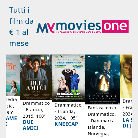
Tutti i
film da
€ 1 al
mese
mmedia
Dramm
Drammatico
Drammatico,
rancia,
- Franc
Fantascienza,
- Francia,
- Irlanda,
17, 95'
2024, 7
Drammatico,
2015, 100'
2024, 105'
ADAME
LA SC
- Danimarca,
DUE
KNEECAP
YDE
DI JO
Islanda,
AMICI
Norvegia,