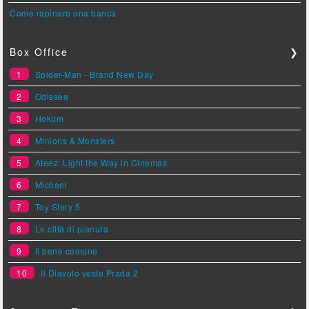
Come rapinare una banca
Box Office
❯
1
Spider-Man - Brand New Day
2
Odissea
3
Hokum
4
Minions & Monsters
5
Ateez: Light the Way in Cinemas
6
Michael
7
Toy Story 5
8
Le città di pianura
9
Il bene comune
10
Il Diavolo veste Prada 2