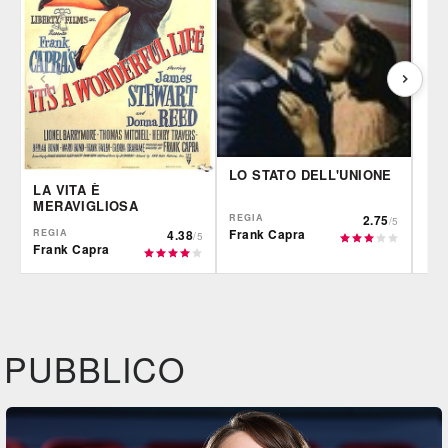
LO STATO DELL'UNIONE
LA VITA È
MERAVIGLIOSA
REGIA
2.75
/5
Frank Capra
REGIA
4.38
/5
Frank Capra
IBS
IBS
IBS
DVD
BR
DVD
Feltrinelli
Feltrinelli
Felt
DVD
DVD
PUBBLICO