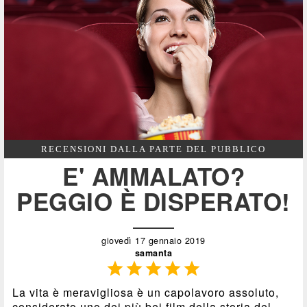
RECENSIONI DALLA PARTE DEL PUBBLICO
E' AMMALATO?
PEGGIO È DISPERATO!
giovedì 17 gennaio 2019
samanta





La vita è meravigliosa è un capolavoro assoluto,
considerato uno dei più bei film della storia del