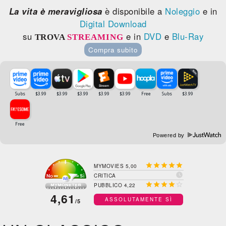
La vita è meravigliosa
è disponibile a
Noleggio
e in
Digital Download
su
e in
DVD
e
Blu-Ray
TROVA
STREAMING
Compra subito
Powered by





MYMOVIES 5,00

CRITICA





PUBBLICO 4,22
4,61
ASSOLUTAMENTE SÌ
/5