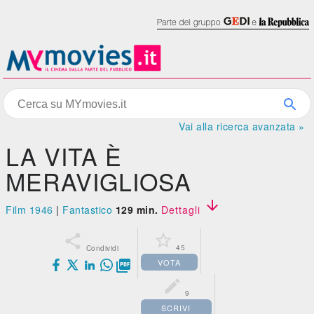
Vai alla ricerca avanzata »
LA VITA È
MERAVIGLIOSA

Film 1946
|
Fantastico
129 min.
Dettagli


45
Condividi
VOTA


9
SCRIVI