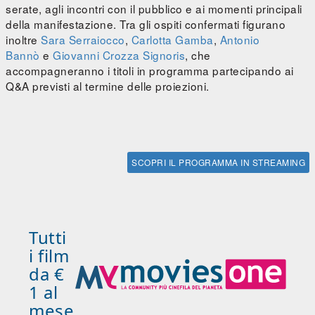
serate, agli incontri con il pubblico e ai momenti principali
della manifestazione. Tra gli ospiti confermati figurano
inoltre
Sara Serraiocco
,
Carlotta Gamba
,
Antonio
Bannò
e
Giovanni Crozza Signoris
, che
accompagneranno i titoli in programma partecipando ai
Q&A previsti al termine delle proiezioni.
SCOPRI IL PROGRAMMA IN STREAMING
Tutti
i film
da €
1 al
mese