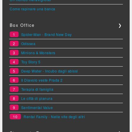
Come rapinare una banca
Box Office
❯
1
Spider-Man - Brand New Day
2
Odissea
3
Minions & Monsters
4
Toy Story 5
5
Deep Water - Incubo dagli abissi
6
Il Diavolo veste Prada 2
7
Terapia di famiglia
8
Le città di pianura
9
Sentimental Value
10
Rental Family - Nelle vite degli altri