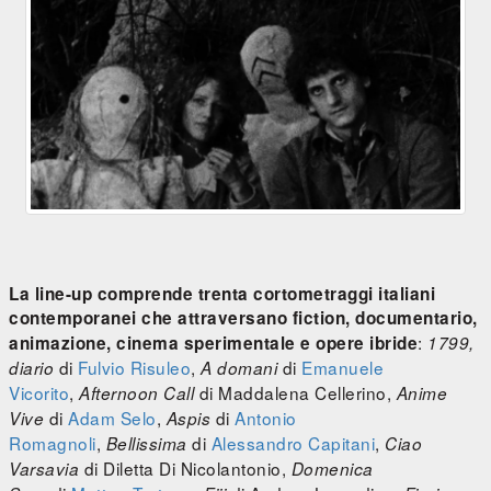
La line-up comprende trenta cortometraggi italiani
contemporanei che attraversano fiction, documentario,
:
animazione, cinema sperimentale e opere ibride
1799,
di
Fulvio Risuleo
,
di
Emanuele
diario
A domani
Vicorito
,
di Maddalena Cellerino,
Afternoon Call
Anime
di
Adam Selo
,
di
Antonio
Vive
Aspis
Romagnoli
,
di
Alessandro Capitani
,
Bellissima
Ciao
di Diletta Di Nicolantonio,
Varsavia
Domenica