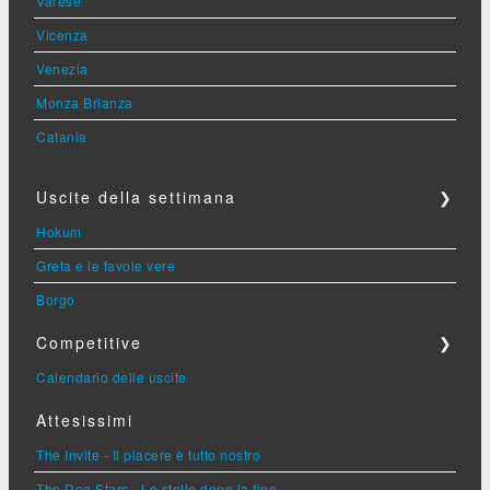
Varese
Vicenza
Venezia
Monza Brianza
Catania
Uscite della settimana
❯
Hokum
Greta e le favole vere
Borgo
Competitive
❯
Calendario delle uscite
Attesissimi
The Invite - Il piacere è tutto nostro
The Dog Stars - Le stelle dopo la fine