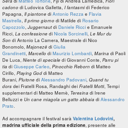
di
Matteo Tortone
,
di Andrea Lamedica,
Sera
Fiji
Fiori
di Ludovica Galletta,
di Federico
cadono
I fantasmi
Papagna,
di
Antonio Rezza
e
Flavia
Il piantone
Mastrella
,
di Matilde di
Rosario
Il primo giorno
Capozzolo
,
di
Daniele Ricci
e Emanuele
Juggernaut
Ricci,
di
Nicola Sorcinelli
,
La confessione
Le Mur du
di Antonio La Camera, Maestrale di Nico
Son
Bonomolo,
di
Giulia
Majonezë
Grandinetti
,
di
Maurizio Lombardi
,
di Paoli
Marcello
Marina
De Luca,
di Giovanni Conte,
Niente di speciale
Parru pi
di
Giuseppe Carleo
,
di Matteo
tia
Pinocchio Reborn
Cirillo,
di Matteo
Playing God
Burani,
di
Alessandro Padovani
,
Plutone
Quand tu
dei Fratelli Rosa, Randaghi dei
, Tempi
dors
Fratelli Motti
supplementari di Matteo Memè,
di Irene
Teresina
Belluzzi e
di
Alessandro
Un cane miagola un gatto abbaia
Prato
.
Ad accompagnare il festival sarà
Valentina Lodovini
,
, presente alle
madrina ufficiale della prima edizione