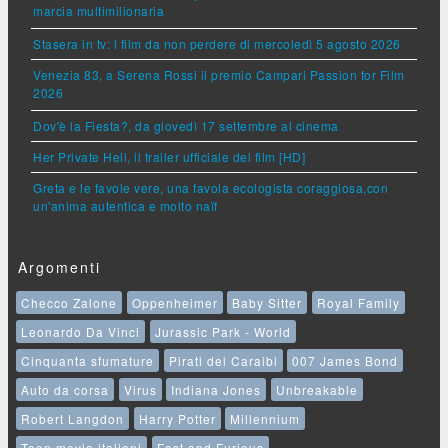
marcia multimilionaria
Stasera in tv: i film da non perdere di mercoledì 5 agosto 2026
Venezia 83, a Serena Rossi il premio Campari Passion for Film
2026
Dov'è la Fiesta?, da giovedì 17 settembre al cinema
Her Private Hell, il trailer ufficiale del film [HD]
Greta e le favole vere, una favola ecologista coraggiosa,con
un'anima autentica e molto naïf
Argomenti
Checco Zalone
Oppenheimer
Baby Sitter
Royal Family
Leonardo Da Vinci
Jurassic Park - World
Cinquanta sfumature
Pirati dei Caraibi
007 James Bond
Auto da corsa
Virus
Indiana Jones
Unbreakable
Robert Langdon
Harry Potter
Millennium
Teen movie italiani
Fast and Furious