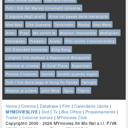
Tutti i film del Marvel Cinematic Universe
Il signore degli anelli
Alice nel paese delle meraviglie
Mad Max
Che Guevara
Terminator
Rocky
Star Wars
Alien
Pixar
Me contro te
Mission: Impossible
Modigliani
Halloween
Predator
Avatar
Film contro l'omotransfobia
DC Extended Universe
King Kong
I migliori film dedicati a Napoleone Bonaparte
Mamme al cinema
A Quiet Place
Superman
Povere Creature!
Venom
Smetto quando voglio
Tutti i film della saga di Kung Fu Panda
Twilight
Attacco al potere
John Wick
Opus
Titanic
Home
|
Cinema
|
Database
|
Film
|
Calendario Uscite
|
MYMOVIESLIVE
|
Dvd
|
Tv
|
Box Office
|
Prossimamente
|
Trailer
|
Colonne sonore
|
MYmovies Club
Copyright© 2000 - 2026 MYmovies.it® Mo-Net s.r.l. P.IVA: