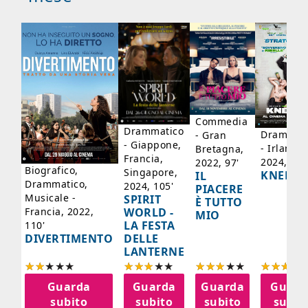
ico
'
Commedia
Drammatico
Drammati
- Gran
- Giappone,
- Irlanda,
Bretagna,
Francia,
2024, 105
2022, 97'
Biografico,
Singapore,
KNEECA
IL
Drammatico,
2024, 105'
PIACERE
Musicale -
SPIRIT
È TUTTO
WORLD -
Francia, 2022,
MIO
LA FESTA
110'
DELLE
DIVERTIMENTO
LANTERNE
a
Guarda
Guarda
Guarda
Guard
o
subito
subito
subito
subit