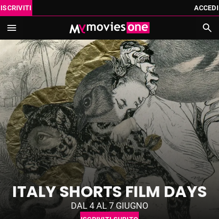
ISCRIVITI
ACCEDI
IN SCADENZA
PROSSIMAMENTE
CATALOGO
VAI AL CINEMA CON MYMOVIES ONE THEATRE
ISCRIVITI
REGALA
ACCEDI
Cerca
MYMOVIES.IT
ITALY SHORTS FILM DAYS
DAL 4 AL 7 GIUGNO