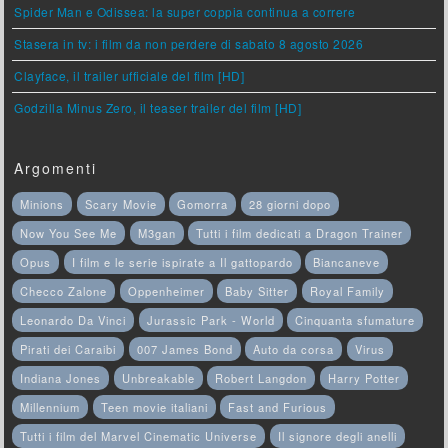
Spider Man e Odissea: la super coppia continua a correre
Stasera in tv: i film da non perdere di sabato 8 agosto 2026
Clayface, il trailer ufficiale del film [HD]
Godzilla Minus Zero, il teaser trailer del film [HD]
Argomenti
Minions
Scary Movie
Gomorra
28 giorni dopo
Now You See Me
M3gan
Tutti i film dedicati a Dragon Trainer
Opus
I film e le serie ispirate a Il gattopardo
Biancaneve
Checco Zalone
Oppenheimer
Baby Sitter
Royal Family
Leonardo Da Vinci
Jurassic Park - World
Cinquanta sfumature
Pirati dei Caraibi
007 James Bond
Auto da corsa
Virus
Indiana Jones
Unbreakable
Robert Langdon
Harry Potter
Millennium
Teen movie italiani
Fast and Furious
Tutti i film del Marvel Cinematic Universe
Il signore degli anelli