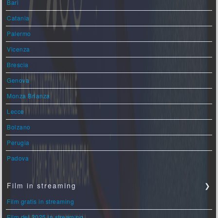
Bari
Catania
Palermo
Vicenza
Brescia
Genova
Monza Brianza
Lecce
Bolzano
Perugia
Padova
Film in streaming
❯
Film gratis in streaming
Film del 2025 in streaming