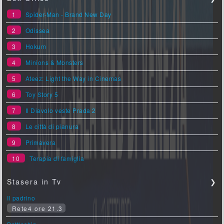
1
Spider-Man - Brand New Day
2
Odissea
3
Hokum
4
Minions & Monsters
5
Ateez: Light the Way in Cinemas
6
Toy Story 5
7
Il Diavolo veste Prada 2
8
Le città di pianura
9
Primavera
10
Terapia di famiglia
Stasera in Tv
❯
Il padrino
Rete4 ore 21.3