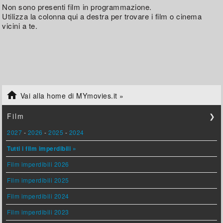
Non sono presenti film in programmazione.
Utilizza la colonna qui a destra per trovare i film o cinema
vicini a te.

Vai alla home di MYmovies.it »
Film
❯
2027
-
2026
-
2025
-
2024
Tutti i film imperdibili »
Film imperdibili 2026
Film imperdibili 2025
Film imperdibili 2024
Film imperdibili 2023