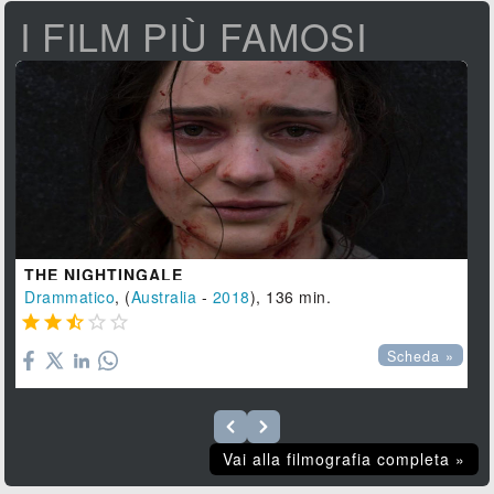
I FILM PIÙ FAMOSI
THE NIGHTINGALE
Drammatico
, (
Australia
-
2018
), 136 min.





Scheda »
Vai alla filmografia completa »