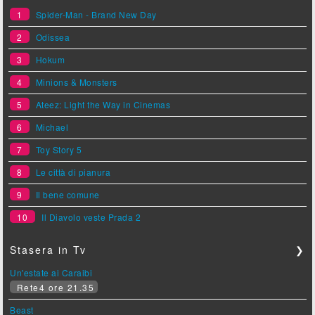
1
Spider-Man - Brand New Day
2
Odissea
3
Hokum
4
Minions & Monsters
5
Ateez: Light the Way in Cinemas
6
Michael
7
Toy Story 5
8
Le città di pianura
9
Il bene comune
10
Il Diavolo veste Prada 2
Stasera in Tv
❯
Un'estate ai Caraibi
Rete4 ore 21.35
Beast