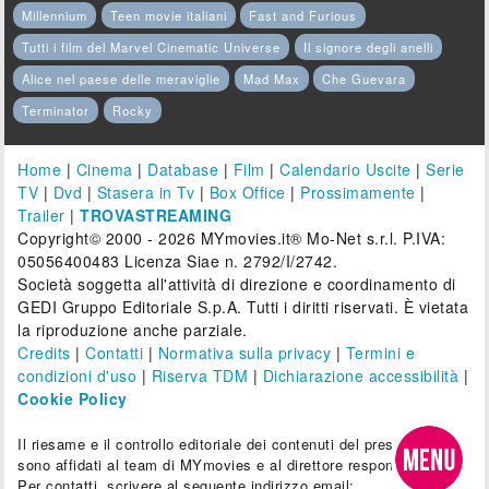
Millennium
Teen movie italiani
Fast and Furious
Tutti i film del Marvel Cinematic Universe
Il signore degli anelli
Alice nel paese delle meraviglie
Mad Max
Che Guevara
Terminator
Rocky
Home
|
Cinema
|
Database
|
Film
|
Calendario Uscite
|
Serie
TV
|
Dvd
|
Stasera in Tv
|
Box Office
|
Prossimamente
|
Trailer
|
TROVASTREAMING
Copyright© 2000 - 2026 MYmovies.it® Mo-Net s.r.l. P.IVA:
05056400483 Licenza Siae n. 2792/I/2742.
Società soggetta all'attività di direzione e coordinamento di
GEDI Gruppo Editoriale S.p.A. Tutti i diritti riservati. È vietata
la riproduzione anche parziale.
Credits
|
Contatti
|
Normativa sulla privacy
|
Termini e
condizioni d'uso
|
Riserva TDM
|
Dichiarazione accessibilità
|
Cookie Policy
Il riesame e il controllo editoriale dei contenuti del presente sito
sono affidati al team di MYmovies e al direttore responsabile.
Per contatti, scrivere al seguente indirizzo email: