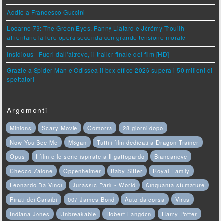
Addio a Francesco Guccini
Locarno 79: The Green Eyes, Fanny Liatard e Jérémy Trouilh
affrontano la loro opera seconda con grande tensione morale
Insidious - Fuori dall'altrove, il trailer finale del film [HD]
Grazie a Spider-Man e Odissea il box office 2026 supera i 50 milioni di
spettatori
Argomenti
Minions
Scary Movie
Gomorra
28 giorni dopo
Now You See Me
M3gan
Tutti i film dedicati a Dragon Trainer
Opus
I film e le serie ispirate a Il gattopardo
Biancaneve
Checco Zalone
Oppenheimer
Baby Sitter
Royal Family
Leonardo Da Vinci
Jurassic Park - World
Cinquanta sfumature
Pirati dei Caraibi
007 James Bond
Auto da corsa
Virus
Indiana Jones
Unbreakable
Robert Langdon
Harry Potter