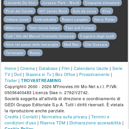
Leonardo Da Vinci
Jurassic Park - World
Cinquanta sfumature
Pirati dei Caraibi
007 James Bond
Auto da corsa
Virus
Indiana Jones
Unbreakable
Robert Langdon
Harry Potter
Millennium
Teen movie italiani
Fast and Furious
Tutti i film del Marvel Cinematic Universe
Il signore degli anelli
Alice nel paese delle meraviglie
Mad Max
Che Guevara
Terminator
Rocky
Home
|
Cinema
|
Database
|
Film
|
Calendario Uscite
|
Serie
TV
|
Dvd
|
Stasera in Tv
|
Box Office
|
Prossimamente
|
Trailer
|
TROVASTREAMING
Copyright© 2000 - 2026 MYmovies.it® Mo-Net s.r.l. P.IVA:
05056400483 Licenza Siae n. 2792/I/2742.
Società soggetta all'attività di direzione e coordinamento di
GEDI Gruppo Editoriale S.p.A. Tutti i diritti riservati. È vietata
la riproduzione anche parziale.
Credits
|
Contatti
|
Normativa sulla privacy
|
Termini e
condizioni d'uso
|
Riserva TDM
|
Dichiarazione accessibilità
|
Cookie Policy