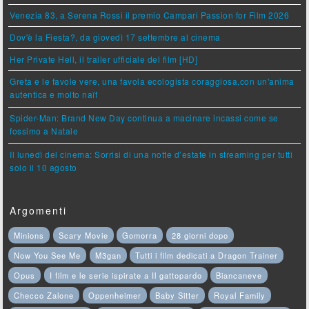
Venezia 83, a Serena Rossi il premio Campari Passion for Film 2026
Dov'è la Fiesta?, da giovedì 17 settembre al cinema
Her Private Hell, il trailer ufficiale del film [HD]
Greta e le favole vere, una favola ecologista coraggiosa,con un'anima
autentica e molto naïf
Spider-Man: Brand New Day continua a macinare incassi come se
fossimo a Natale
Il lunedì del cinema: Sorrisi di una notte d’estate in streaming per tutti
solo il 10 agosto
Argomenti
Minions
Scary Movie
Gomorra
28 giorni dopo
Now You See Me
M3gan
Tutti i film dedicati a Dragon Trainer
Opus
I film e le serie ispirate a Il gattopardo
Biancaneve
Checco Zalone
Oppenheimer
Baby Sitter
Royal Family