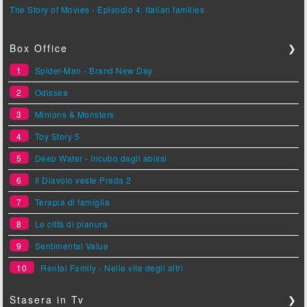
The Story of Movies - Episodio 4: Italian families
Box Office
❯
1
Spider-Man - Brand New Day
2
Odissea
3
Minions & Monsters
4
Toy Story 5
5
Deep Water - Incubo dagli abissi
6
Il Diavolo veste Prada 2
7
Terapia di famiglia
8
Le città di pianura
9
Sentimental Value
10
Rental Family - Nelle vite degli altri
Stasera in Tv
❯