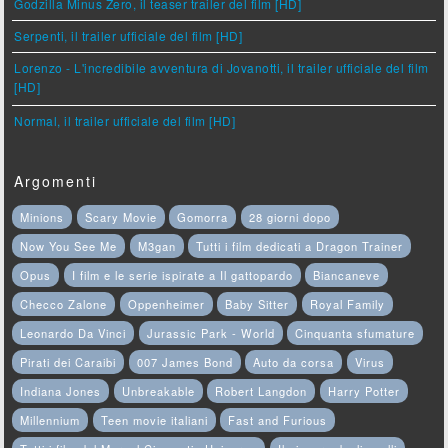
Godzilla Minus Zero, il teaser trailer del film [HD]
Serpenti, il trailer ufficiale del film [HD]
Lorenzo - L'incredibile avventura di Jovanotti, il trailer ufficiale del film
[HD]
Normal, il trailer ufficiale del film [HD]
Argomenti
Minions
Scary Movie
Gomorra
28 giorni dopo
Now You See Me
M3gan
Tutti i film dedicati a Dragon Trainer
Opus
I film e le serie ispirate a Il gattopardo
Biancaneve
Checco Zalone
Oppenheimer
Baby Sitter
Royal Family
Leonardo Da Vinci
Jurassic Park - World
Cinquanta sfumature
Pirati dei Caraibi
007 James Bond
Auto da corsa
Virus
Indiana Jones
Unbreakable
Robert Langdon
Harry Potter
Millennium
Teen movie italiani
Fast and Furious