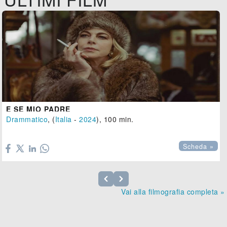
E SE MIO PADRE
Drammatico
, (
Italia
-
2024
), 100 min.

Scheda »
Vai alla filmografia completa »