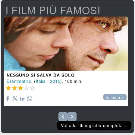
I FILM PIÙ FAMOSI
NESSUNO SI SALVA DA SOLO
Drammatico
, (
Italia
-
2015
), 100 min.





Scheda »
Vai alla filmografia completa »