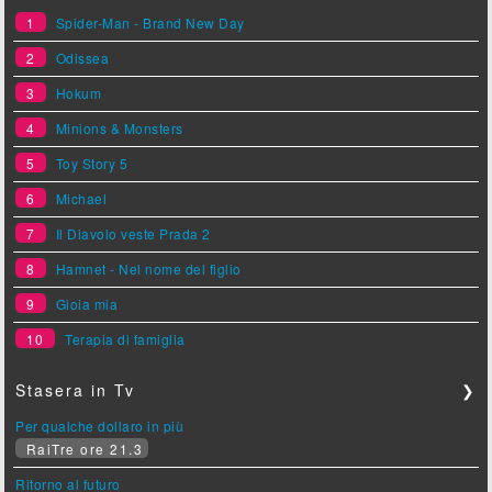
1
Spider-Man - Brand New Day
2
Odissea
3
Hokum
4
Minions & Monsters
5
Toy Story 5
6
Michael
7
Il Diavolo veste Prada 2
8
Hamnet - Nel nome del figlio
9
Gioia mia
10
Terapia di famiglia
Stasera in Tv
❯
Per qualche dollaro in più
RaiTre ore 21.3
Ritorno al futuro