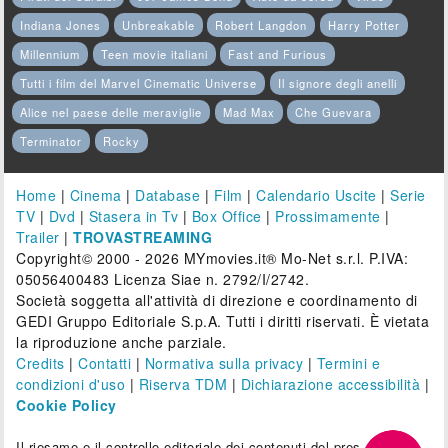
Indiana Jones
Unbreakable
Robert Langdon
Harry Potter
Millennium
Teen movie italiani
Fast and Furious
Tutti i film del Marvel Cinematic Universe
Il signore degli anelli
Alice nel paese delle meraviglie
Mad Max
Che Guevara
Terminator
Rocky
Home
|
Cinema
|
Database
|
Film
|
Calendario Uscite
|
Serie
TV
|
Dvd
|
Stasera in Tv
|
Box Office
|
Prossimamente
|
Trailer
|
TROVASTREAMING
Copyright© 2000 - 2026 MYmovies.it® Mo-Net s.r.l. P.IVA:
05056400483 Licenza Siae n. 2792/I/2742.
Società soggetta all'attività di direzione e coordinamento di
GEDI Gruppo Editoriale S.p.A. Tutti i diritti riservati. È vietata
la riproduzione anche parziale.
Credits
|
Contatti
|
Normativa sulla privacy
|
Termini e
condizioni d'uso
|
Riserva TDM
|
Dichiarazione accessibilità
|
Cookie Policy
Il riesame e il controllo editoriale dei contenuti del presente sito