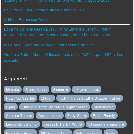
Stasera in tv: i film da non perdere di venerdì 7 agosto 2026
La Città dei Vivi, il trailer ufficiale del film [HD]
Addio a Francesco Guccini
Locarno 79: The Green Eyes, Fanny Liatard e Jérémy Trouilh
affrontano la loro opera seconda con grande tensione morale
Insidious - Fuori dall'altrove, il trailer finale del film [HD]
Grazie a Spider-Man e Odissea il box office 2026 supera i 50 milioni di
spettatori
Argomenti
Minions
Scary Movie
Gomorra
28 giorni dopo
Now You See Me
M3gan
Tutti i film dedicati a Dragon Trainer
Opus
I film e le serie ispirate a Il gattopardo
Biancaneve
Checco Zalone
Oppenheimer
Baby Sitter
Royal Family
Leonardo Da Vinci
Jurassic Park - World
Cinquanta sfumature
Pirati dei Caraibi
007 James Bond
Auto da corsa
Virus