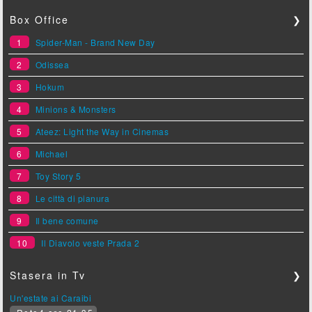
Box Office
❯
1
Spider-Man - Brand New Day
2
Odissea
3
Hokum
4
Minions & Monsters
5
Ateez: Light the Way in Cinemas
6
Michael
7
Toy Story 5
8
Le città di pianura
9
Il bene comune
10
Il Diavolo veste Prada 2
Stasera in Tv
❯
Un'estate ai Caraibi