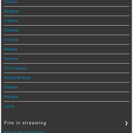
Firenze
Bologna
Catania
Palermo
Vicenza
Brescia
Genova
Forlì Cesena
Monza Brianza
Padova
Perugia
Lecce
Film in streaming
❯
Film gratis in streaming