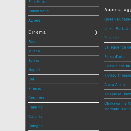
Film Horror
Appena agg
Animazione
Queen Budape
Azione
Linkin Park: Un
Cinema
❯
Zustissia
Roma
La leggenda de
Milano
Fame d'aria
Torino
L'estate che fin
Napoli
Il Caso Thoma
Bari
Atcha Atcha
Firenze
Ah Que le Bonh
Bergamo
Chiikawa the M
Palermo
Mermaid Island
Catania
Bologna