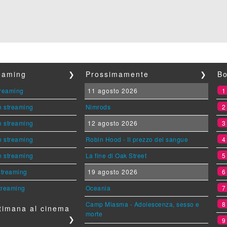
reaming
❯
Prossimamente
❯
Bo
streaming
11 agosto 2026
n streaming
Nimrods
n streaming
12 agosto 2026
n streaming
Robin Hood - Il prezzo del sangue
n streaming
La fine di Oak Street
 streaming
19 agosto 2026
streaming
Oceania
Camp Miasma - Adolescenza, sesso e
timana al cinema
morte
❯