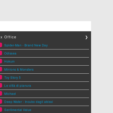
x Office
❯
1
Spider-Man - Brand New Day
2
Odissea
3
Hokum
4
Minions & Monsters
5
Toy Story 5
6
Le città di pianura
7
Michael
8
Deep Water - Incubo dagli abissi
9
Sentimental Value