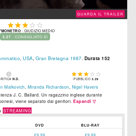
GUARDA IL TRAILER





YMONETRO
- GIUDIZIO MEDIO
3.27
- CONSIGLIATO SÌ
ammatico
,
USA
,
Gran Bretagna
1987
.
Durata 152






CRITICA
N.D.
PUBBLICO
3.29
n Malkovich
,
Miranda Richardson
,
Nigel Havers
cienza J. C. Ballard. Un ragazzino inglese durante
ponesi, viene separato dai genitori.
Espandi ▽
A
STREAMING
DVD
BLU-RAY
€9,99
€9,99