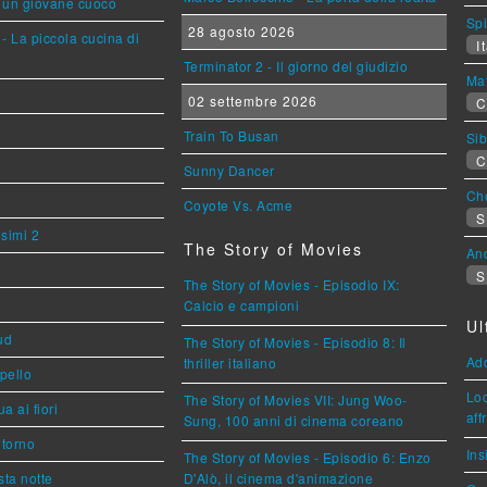
i un giovane cuoco
Sp
28 agosto 2026
- La piccola cucina di
It
Terminator 2 - Il giorno del giudizio
Mat
02 settembre 2026
C
Train To Busan
Sib
C
Sunny Dancer
Cho
Coyote Vs. Acme
S
esimi 2
The Story of Movies
An
S
The Story of Movies - Episodio IX:
Calcio e campioni
Ul
ud
The Story of Movies - Episodio 8: Il
Ad
thriller italiano
ppello
Loc
The Story of Movies VII: Jung Woo-
a ai fiori
aff
Sung, 100 anni di cinema coreano
torno
Ins
The Story of Movies - Episodio 6: Enzo
ta notte
D'Alò, il cinema d'animazione