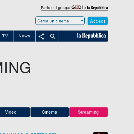
Parte del gruppo
e
Accedi


TV
News
MING
Video
Cinema
Streaming