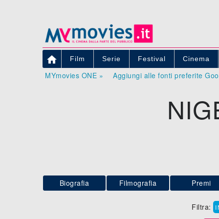

Film
Serie
Festival
Cinema
MYmovies ONE »
Aggiungi alle fonti preferite Go
NIG
Biografia
Filmografia
Premi
Filtra: