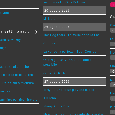
Insidious - Fuori dall'altrove
1
20 agosto 2026
le vere
St
Maldoror
Ov
26 agosto 2026
C
a settimana...
❯
The Dog Stars - Le stelle dopo la fine
La 
Brand New Day
Couture
Ir
rtigo
La vendetta perfetta - Bear Country
Il 
R
One Night Only - Quando tutto è
possibile
Sib
piacere è tutto nostro
C
Ghost: 2 Big To Rig
 Le stelle dopo la fine
Mag
27 agosto 2026
L'alba sulla mietitura
T
Tony - Diario di un giovane cuoco
omsday
L'a
Il Cileno
L
cammino per ricominciare
Sheep in the Box
Io 
L
Marco Bellocchio - La porta della realtà