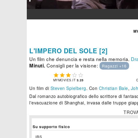
M
L'IMPERO DEL SOLE [2]
Un film che denuncia e resta nella memoria.
Dr
Consigli per la visione:
Minuti.
Ragazzi +16





MYMOVIES.IT
3.25
Un film di
Steven Spielberg
.
Con
Christian Bale
,
Joh
Dal romanzo autobiografico dello scrittore di fantas
l'evacuazione di Shanghai, invasa dalle truppe giap
TROV
Su supporto fisico
IBS