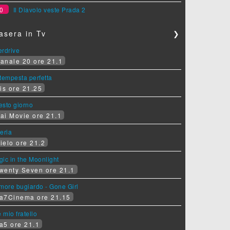
0
Il Diavolo veste Prada 2
asera in Tv
❯
erdrive
anale 20 ore 21.1
tempesta perfetta
is ore 21.25
sesto giorno
ai Movie ore 21.1
eria
ielo ore 21.2
ic in the Moonlight
wenty Seven ore 21.1
more bugiardo - Gone Girl
a7Cinema ore 21.15
e mio fratello
a5 ore 21.1