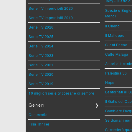
Tony - Diario d
Serie TV imperdibili 2020
Spezie e Bugie 
Mehdi
Serie TV imperdibili 2019
Il Cileno
Serie TV 2026
Il Malloppo
Serie TV 2025
Silent Friend
Serie TV 2024
Calle Malaga
Serie TV 2023
Amori e Incant
Serie TV 2021
Palestina 36
Serie TV 2020
Hope
Serie TV 2019
Bentornati al S
10 migliori serie tv coreane di sempre
Il Gatto col Ca
Generi
❯
Cambiare l'acqu
Commedie
Se domani non 
Film Thriller
Succederà ques