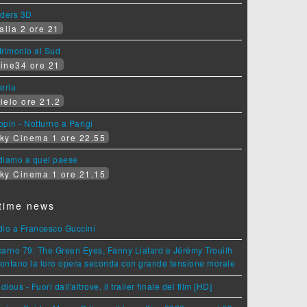
iders 3D
alia 2 ore 21
rimonio al Sud
ine34 ore 21
eria
ielo ore 21.2
pin - Notturno a Parigi
ky Cinema 1 ore 22.55
diamo a quel paese
ky Cinema 1 ore 21.15
time news
dio a Francesco Guccini
arno 79: The Green Eyes, Fanny Liatard e Jérémy Trouilh
rontano la loro opera seconda con grande tensione morale
idious - Fuori dall'altrove, il trailer finale del film [HD]