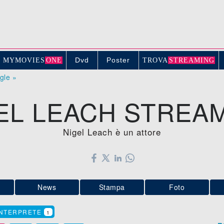
Dvd
Poster
MYMOVIE
S
ONE
TROV
A
STREAMING
ogle »
EL LEACH STREA
Nigel Leach è un attore
News
Stampa
Foto
INTERPRETE
1