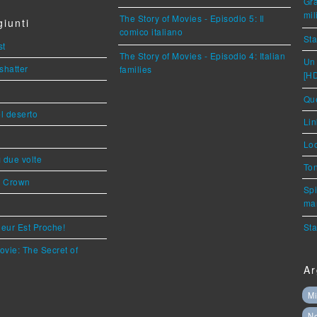
Gra
mil
The Story of Movies - Episodio 5: Il
iunti
comico italiano
Sta
st
The Story of Movies - Episodio 4: Italian
Un 
shatter
families
[H
Que
l deserto
Lin
Loc
ì due volte
Ton
s Crown
Spi
mar
eur Est Proche!
Sta
ovie: The Secret of
Ar
Mi
N