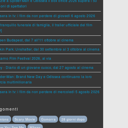
zie a Spider-Man e Odissea il box office 2026 supera i 50
ioni di spettatori
sera in tv: i film da non perdere di giovedì 6 agosto 2026
tranquillo funerale di famiglia, il trailer ufficiale del film
D]
en Budapest, dal 7 all'11 ottobre al cinema
kin Park: Unshatter, dal 30 settembre al 3 ottobre al cinema
arno Film Festival 2026, al via
y - Diario di un giovane cuoco, dal 27 agosto al cinema
der-Man: Brand New Day e Odissea continuano la loro
cia multimilionaria
sera in tv: i film da non perdere di mercoledì 5 agosto 2026
gomenti
nions
Scary Movie
Gomorra
28 giorni dopo
ow You See Me
M3gan