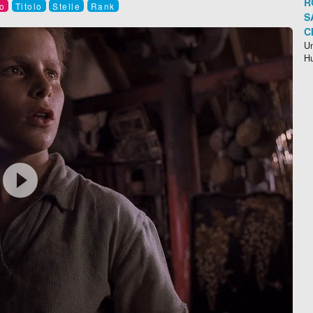
R
o
Titolo
Stelle
Rank
S
C
Un
H
