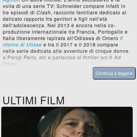
volta di una serie TV: Schneider compare infatti in
tre episodi di
Clash
, racconto familiare dedicato al
delicato rapporto fra genitori e figli nell'età
dell'adolescenza. Nel 2013 è ancora nella co-
produzione internazionale tra Francia, Portogallo e
Italia liberamente ispirata all'Odissea di Omero
Il
ritorno di Ulisse
e tra il 2017 e il 2018 compare
nella serie dedicata alle avventure di cinque donne
a Parigi
Paris, etc
e partecipa al thriller sci-fi
Ad
Vitam
.
Continua a leggere
ULTIMI FILM