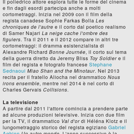
Il poliedrico attore esplora tutte le forme del cinema
e fin dagli esordi partecipa anche a molti
cortometraggi. Inizia nel 2009 con il film della
regista canadese Sophie Farkas Bolla
Les
chroniques de l'autre
e il corto dal poetico realismo
di Samer Najari
La neige cache l'ombre des
figuiers
. Tra il 2011 e il 2012 compare in altri tre
cortometraggi: il dramma esistenzialista di
Alexandre Richard
Bonne Journée
, il corto sul tema
della guerra diretto da Jeremy Bliss
Toy Soldier
e il
film del regista e fotografo francese
Stephane
Sednaoui
Miao Shan and the Minotaur
. Nel 2013
recita per il fratello Aliocha nel drammatico
Nous
irons ensemble
, mentre nel 2014 è nel corto di
Charles Gervais
Collisions
.
La televisione
A partire dal 2011 l'attore comincia a prendere parte
ad alcune produzioni televisive. Inizia con due film
per la TV, il drammatico
Val d'or
di Héléna Klotz e il
lungometraggio storico del regista egiziano
Gabriel
Aghion
Un autre monde
. L'anno successivo è la