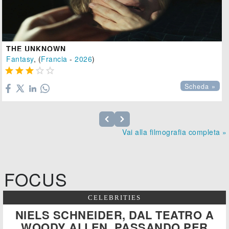
THE UNKNOWN
Fantasy
, (
Francia
-
2026
)





Scheda »
Vai alla filmografia completa »
FOCUS
CELEBRITIES
NIELS SCHNEIDER, DAL TEATRO A
WOODY ALLEN, PASSANDO PER