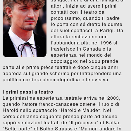
attori, inizia ad avere i primi
contatti con il teatro da
piccolissimo, quando il padre
lo porta con sé dietro le quinte
dei suoi spettacoli a Parigi. Da
allora la recitazione non
l'abbandona più: nel 1996 si
trasferisce in Canada e fa
esperienza nel mondo del
doppiaggio; nel 2003 prende
parte alle prime pièce teatrali e dopo cinque anni
approda sul grande schermo per intraprendere una
prolifica carriera cinematografica e televisiva.
I primi passi a teatro
La primissima esperienza teatrale arriva nel 2003,
quando l'attore franco-canadese ottiene il ruolo di
Harold nello spettacolo "Harold e Maude". Nel
corso dell'anno seguente prende parte ad alcune
rappresentazioni teatrali de "Il processo" di Kafka,
"Sette porte" di Botho Strauss e "Ma non andare in