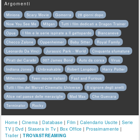
Argomenti
Minions
Scary Movie
Gomorra
28 giorni dopo
Now You See Me
M3gan
Tutti i film dedicati a Dragon Trainer
Opus
I film e le serie ispirate a Il gattopardo
Biancaneve
Checco Zalone
Oppenheimer
Baby Sitter
Royal Family
Leonardo Da Vinci
Jurassic Park - World
Cinquanta sfumature
Pirati dei Caraibi
007 James Bond
Auto da corsa
Virus
Indiana Jones
Unbreakable
Robert Langdon
Harry Potter
Millennium
Teen movie italiani
Fast and Furious
Tutti i film del Marvel Cinematic Universe
Il signore degli anelli
Alice nel paese delle meraviglie
Mad Max
Che Guevara
Terminator
Rocky
Home
|
Cinema
|
Database
|
Film
|
Calendario Uscite
|
Serie
TV
|
Dvd
|
Stasera in Tv
|
Box Office
|
Prossimamente
|
Trailer
|
TROVASTREAMING