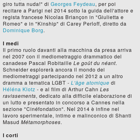
giro tutta nuda!" di
Georges Feydeau
, per poi
recitare a Parigi nel 2014 sotto la guida dell'attore e
regista francese Nicolas Briançon in "Giulietta e
Romeo" e in "Kinship" di Carey Perloff, diretto da
Dominique Borg
.
I medi
Il primo ruolo davanti alla macchina da presa arriva
nel 2007 con il mediometraggio drammatico del
canadese Pascal Robitaille
Le goût du néant
.
Schneider esplorerà ancora il mondo dei
mediometraggi partecipando nel 2012 a un altro
dramma a tematica LGBT -
L'âge atomique
di
Héléna Klotz
- e al film di Arthur Cahn
Les
ravissements
, dedicato alla difficile elaborazione di
un lutto e presentato in concorso a Cannes nella
sezione "Cinéfondation". Nel 2014 è infine nel
lavoro sperimentale, intimo e malinconico di Shanti
Masud
Métamorphoses
.
I corti