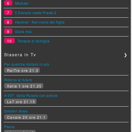
6
Michael
7
Il Diavolo veste Prada 2
8
Hamnet - Nel nome del figlio
9
Gioia mia
10
Terapia di famiglia
Stasera in Tv
❯
Per qualche dollaro in più
RaiTre ore 21.3
Ritorno al futuro
Italia 1 ore 21.25
A 007, dalla Russia con amore
La7 ore 21.15
Smokin' Aces
Canale 20 ore 21.1
Paura