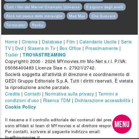
Tutti i film del Marvel Cinematic Universe
Il signore degli anelli
Alice nel paese delle meraviglie
Mad Max
Che Guevara
Terminator
Rocky
Home
|
Cinema
|
Database
|
Film
|
Calendario Uscite
|
Serie
TV
|
Dvd
|
Stasera in Tv
|
Box Office
|
Prossimamente
|
Trailer
|
TROVASTREAMING
Copyright© 2000 - 2026 MYmovies.it® Mo-Net s.r.l. P.IVA:
05056400483 Licenza Siae n. 2792/I/2742.
Società soggetta all'attività di direzione e coordinamento di
GEDI Gruppo Editoriale S.p.A. Tutti i diritti riservati. È vietata
la riproduzione anche parziale.
Credits
|
Contatti
|
Normativa sulla privacy
|
Termini e
condizioni d'uso
|
Riserva TDM
|
Dichiarazione accessibilità
|
Cookie Policy
Il riesame e il controllo editoriale dei contenuti del presente sito
sono affidati al team di MYmovies e al direttore responsabile.
Per contatti, scrivere al seguente indirizzo email:
live@mymovies.it