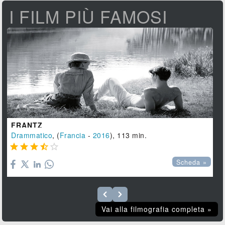
I FILM PIÙ FAMOSI
FRANTZ
Drammatico
, (
Francia
-
2016
), 113 min.





Scheda »
Vai alla filmografia completa »