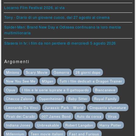
Locarno Film Festival 2026, al via
Tony - Diario di un giovane cuoco, dal 27 agosto al cinema
Spider-Man: Brand New Day e Odissea continuano la loro marcia
multimilionaria
Stasera in tv: i film da non perdere di mercoledì 5 agosto 2026
Argomenti
Minions
Scary Movie
Gomorra
28 giorni dopo
Now You See Me
M3gan
Tutti i film dedicati a Dragon Trainer
Opus
I film e le serie ispirate a Il gattopardo
Biancaneve
Checco Zalone
Oppenheimer
Baby Sitter
Royal Family
Leonardo Da Vinci
Jurassic Park - World
Cinquanta sfumature
Pirati dei Caraibi
007 James Bond
Auto da corsa
Virus
Indiana Jones
Unbreakable
Robert Langdon
Harry Potter
Millennium
Teen movie italiani
Fast and Furious