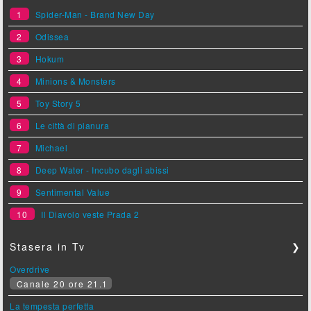
1
Spider-Man - Brand New Day
2
Odissea
3
Hokum
4
Minions & Monsters
5
Toy Story 5
6
Le città di pianura
7
Michael
8
Deep Water - Incubo dagli abissi
9
Sentimental Value
10
Il Diavolo veste Prada 2
Stasera in Tv
❯
Overdrive
Canale 20 ore 21.1
La tempesta perfetta