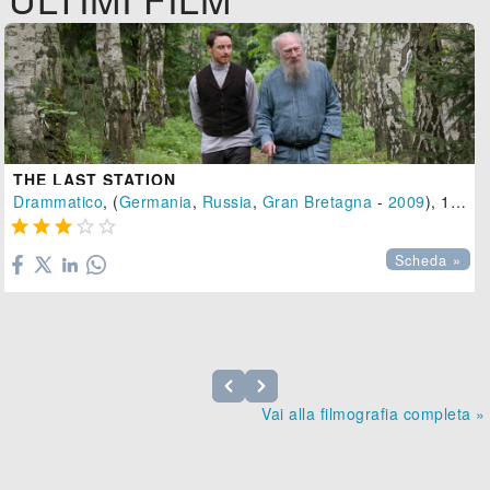
THE LAST STATION
Drammatico
, (
Germania
,
Russia
,
Gran Bretagna
-
2009
), 112 min.





Scheda »
Vai alla filmografia completa »