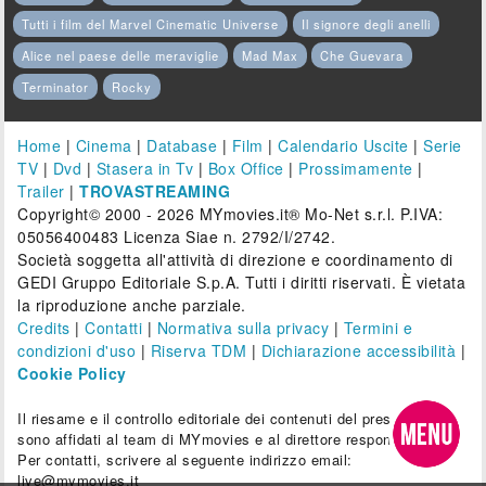
Tutti i film del Marvel Cinematic Universe
Il signore degli anelli
Alice nel paese delle meraviglie
Mad Max
Che Guevara
Terminator
Rocky
Home
|
Cinema
|
Database
|
Film
|
Calendario Uscite
|
Serie
TV
|
Dvd
|
Stasera in Tv
|
Box Office
|
Prossimamente
|
Trailer
|
TROVASTREAMING
Copyright© 2000 - 2026 MYmovies.it® Mo-Net s.r.l. P.IVA:
05056400483 Licenza Siae n. 2792/I/2742.
Società soggetta all'attività di direzione e coordinamento di
GEDI Gruppo Editoriale S.p.A. Tutti i diritti riservati. È vietata
la riproduzione anche parziale.
Credits
|
Contatti
|
Normativa sulla privacy
|
Termini e
condizioni d'uso
|
Riserva TDM
|
Dichiarazione accessibilità
|
Cookie Policy
Il riesame e il controllo editoriale dei contenuti del presente sito
sono affidati al team di MYmovies e al direttore responsabile.
Per contatti, scrivere al seguente indirizzo email:
live@mymovies.it