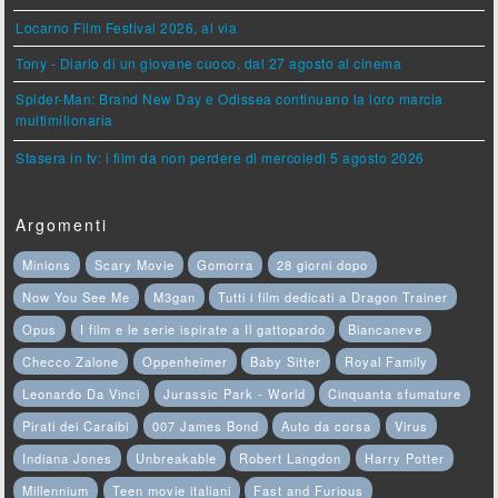
Locarno Film Festival 2026, al via
Tony - Diario di un giovane cuoco, dal 27 agosto al cinema
Spider-Man: Brand New Day e Odissea continuano la loro marcia
multimilionaria
Stasera in tv: i film da non perdere di mercoledì 5 agosto 2026
Argomenti
Minions
Scary Movie
Gomorra
28 giorni dopo
Now You See Me
M3gan
Tutti i film dedicati a Dragon Trainer
Opus
I film e le serie ispirate a Il gattopardo
Biancaneve
Checco Zalone
Oppenheimer
Baby Sitter
Royal Family
Leonardo Da Vinci
Jurassic Park - World
Cinquanta sfumature
Pirati dei Caraibi
007 James Bond
Auto da corsa
Virus
Indiana Jones
Unbreakable
Robert Langdon
Harry Potter
Millennium
Teen movie italiani
Fast and Furious