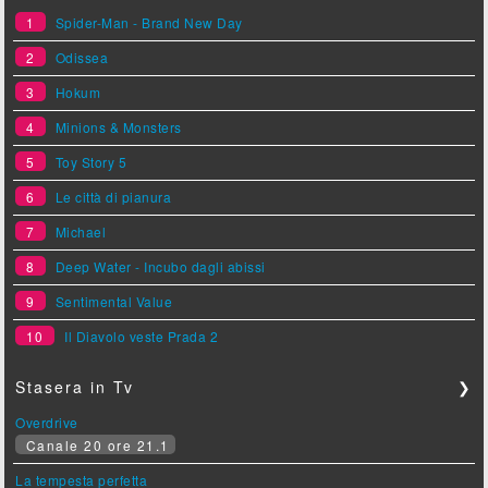
1
Spider-Man - Brand New Day
2
Odissea
3
Hokum
4
Minions & Monsters
5
Toy Story 5
6
Le città di pianura
7
Michael
8
Deep Water - Incubo dagli abissi
9
Sentimental Value
10
Il Diavolo veste Prada 2
Stasera in Tv
❯
Overdrive
Canale 20 ore 21.1
La tempesta perfetta