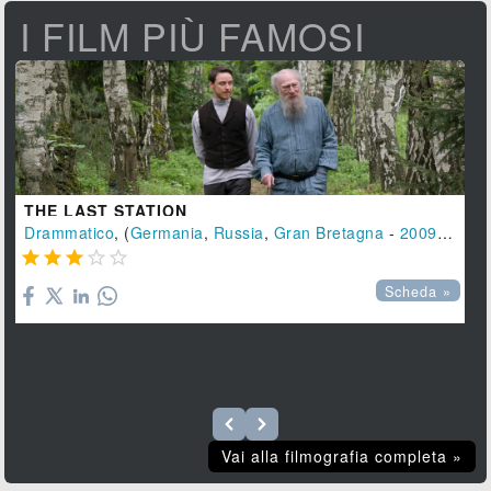
I FILM PIÙ FAMOSI
THE LAST STATION
Drammatico
, (
Germania
,
Russia
,
Gran Bretagna
-
2009
), 112 





Scheda »
Vai alla filmografia completa »