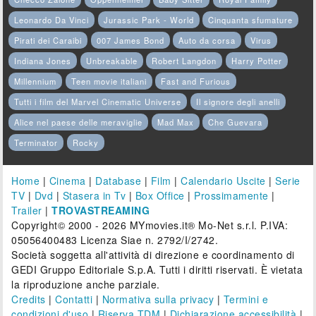
Leonardo Da Vinci
Jurassic Park - World
Cinquanta sfumature
Pirati dei Caraibi
007 James Bond
Auto da corsa
Virus
Indiana Jones
Unbreakable
Robert Langdon
Harry Potter
Millennium
Teen movie italiani
Fast and Furious
Tutti i film del Marvel Cinematic Universe
Il signore degli anelli
Alice nel paese delle meraviglie
Mad Max
Che Guevara
Terminator
Rocky
Home
|
Cinema
|
Database
|
Film
|
Calendario Uscite
|
Serie
TV
|
Dvd
|
Stasera in Tv
|
Box Office
|
Prossimamente
|
Trailer
|
TROVASTREAMING
Copyright© 2000 - 2026 MYmovies.it® Mo-Net s.r.l. P.IVA:
05056400483 Licenza Siae n. 2792/I/2742.
Società soggetta all'attività di direzione e coordinamento di
GEDI Gruppo Editoriale S.p.A. Tutti i diritti riservati. È vietata
la riproduzione anche parziale.
Credits
|
Contatti
|
Normativa sulla privacy
|
Termini e
condizioni d'uso
|
Riserva TDM
|
Dichiarazione accessibilità
|