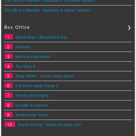
The Story of Movies - Episodio 5: Il comico italiano
The Story of Movies - Episodio 4: Italian families
Box Office
❯
1
Spider-Man - Brand New Day
2
Odissea
3
Minions & Monsters
4
Toy Story 5
5
Deep Water - Incubo dagli abissi
6
Il Diavolo veste Prada 2
7
Terapia di famiglia
8
Le città di pianura
9
Sentimental Value
10
Rental Family - Nelle vite degli altri