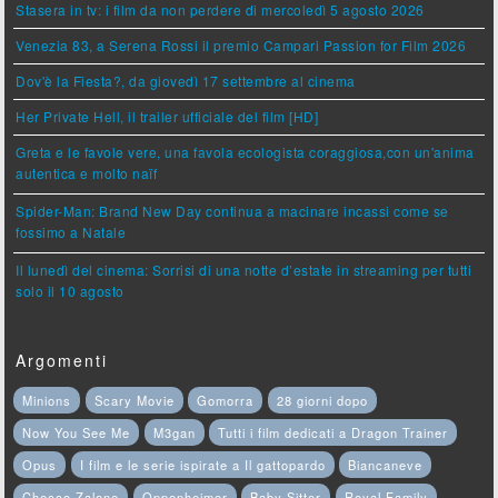
Stasera in tv: i film da non perdere di mercoledì 5 agosto 2026
Venezia 83, a Serena Rossi il premio Campari Passion for Film 2026
Dov'è la Fiesta?, da giovedì 17 settembre al cinema
Her Private Hell, il trailer ufficiale del film [HD]
Greta e le favole vere, una favola ecologista coraggiosa,con un'anima
autentica e molto naïf
Spider-Man: Brand New Day continua a macinare incassi come se
fossimo a Natale
Il lunedì del cinema: Sorrisi di una notte d’estate in streaming per tutti
solo il 10 agosto
Argomenti
Minions
Scary Movie
Gomorra
28 giorni dopo
Now You See Me
M3gan
Tutti i film dedicati a Dragon Trainer
Opus
I film e le serie ispirate a Il gattopardo
Biancaneve
Checco Zalone
Oppenheimer
Baby Sitter
Royal Family