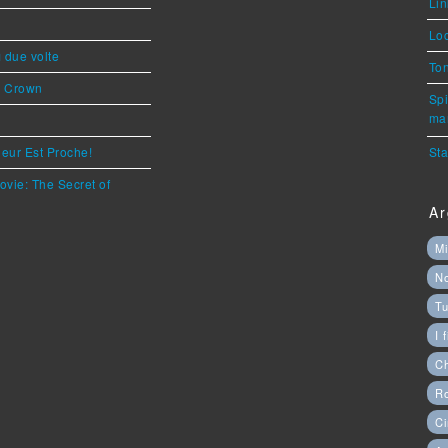
Lin
Loc
ì due volte
Ton
s Crown
Spi
mar
eur Est Proche!
Sta
ovie: The Secret of
Ar
Mi
N
Tu
I 
C
Ro
Ci