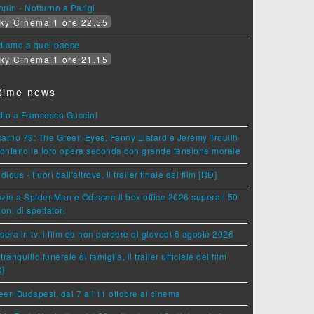
pin - Notturno a Parigi
ky Cinema 1 ore 22.55
diamo a quel paese
ky Cinema 1 ore 21.15
time news
dio a Francesco Guccini
arno 79: The Green Eyes, Fanny Liatard e Jérémy Trouilh
rontano la loro opera seconda con grande tensione morale
idious - Fuori dall'altrove, il trailer finale del film [HD]
zie a Spider-Man e Odissea il box office 2026 supera i 50
ioni di spettatori
sera in tv: i film da non perdere di giovedì 6 agosto 2026
tranquillo funerale di famiglia, il trailer ufficiale del film
D]
en Budapest, dal 7 all'11 ottobre al cinema