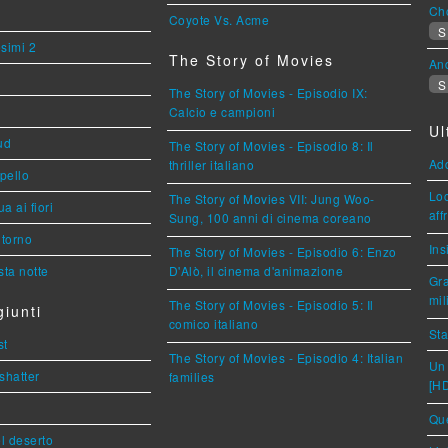
Cho
Coyote Vs. Acme
S
esimi 2
The Story of Movies
An
S
The Story of Movies - Episodio IX:
Calcio e campioni
Ul
ud
The Story of Movies - Episodio 8: Il
Ad
thriller italiano
ppello
Loc
The Story of Movies VII: Jung Woo-
a ai fiori
aff
Sung, 100 anni di cinema coreano
torno
Ins
The Story of Movies - Episodio 6: Enzo
ta notte
D'Alò, il cinema d'animazione
Gra
mil
The Story of Movies - Episodio 5: Il
iunti
comico italiano
Sta
st
The Story of Movies - Episodio 4: Italian
Un 
shatter
families
[H
Que
l deserto