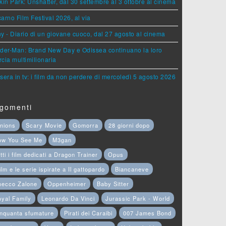
kin Park: Unshatter, dal 30 settembre al 3 ottobre al cinema
arno Film Festival 2026, al via
y - Diario di un giovane cuoco, dal 27 agosto al cinema
der-Man: Brand New Day e Odissea continuano la loro
cia multimilionaria
sera in tv: i film da non perdere di mercoledì 5 agosto 2026
gomenti
nions
Scary Movie
Gomorra
28 giorni dopo
ow You See Me
M3gan
tti i film dedicati a Dragon Trainer
Opus
film e le serie ispirate a Il gattopardo
Biancaneve
hecco Zalone
Oppenheimer
Baby Sitter
yal Family
Leonardo Da Vinci
Jurassic Park - World
nquanta sfumature
Pirati dei Caraibi
007 James Bond