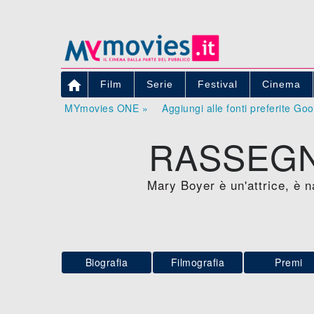

Film
Serie
Festival
Cinema
MYmovies ONE »
Aggiungi alle fonti preferite Go
RASSEGN
Mary Boyer è un'attrice, è n
Biografia
Filmografia
Premi