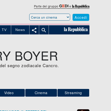
Parte del gruppo
e
Accedi


TV
News
RY BOYER
è del segno zodiacale Cancro.
Video
Cinema
Streaming