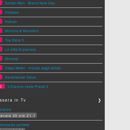
1
Spider-Man - Brand New Day
2
Odissea
3
Hokum
4
Minions & Monsters
5
Toy Story 5
6
Le città di pianura
7
Michael
8
Deep Water - Incubo dagli abissi
9
Sentimental Value
0
Il Diavolo veste Prada 2
asera in Tv
❯
erdrive
anale 20 ore 21.1
tempesta perfetta