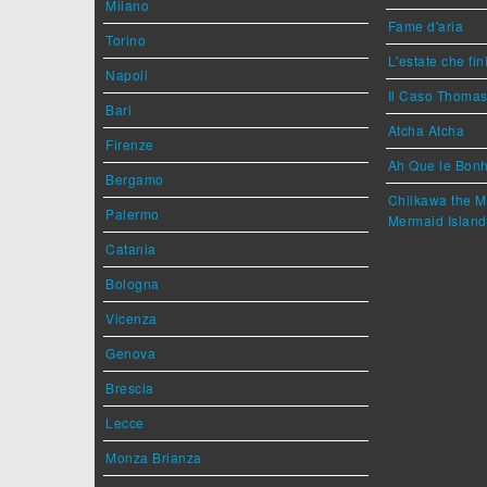
Milano
Fame d'aria
Torino
L'estate che fin
Napoli
Il Caso Thoma
Bari
Atcha Atcha
Firenze
Ah Que le Bonh
Bergamo
Chiikawa the M
Palermo
Mermaid Island
Catania
Bologna
Vicenza
Genova
Brescia
Lecce
Monza Brianza