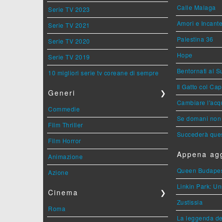
Calle Malaga
Serie TV 2023
Amori e Incant
Serie TV 2021
Palestina 36
Serie TV 2020
Hope
Serie TV 2019
Bentornati al S
10 migliori serie tv coreane di sempre
Il Gatto col Ca
Generi
❯
Cambiare l'acqu
Commedie
Se domani non 
Film Thriller
Succederà ques
Film Horror
Appena agg
Animazione
Queen Budape
Azione
Linkin Park: Un
Cinema
❯
Zustissia
Roma
La leggenda de