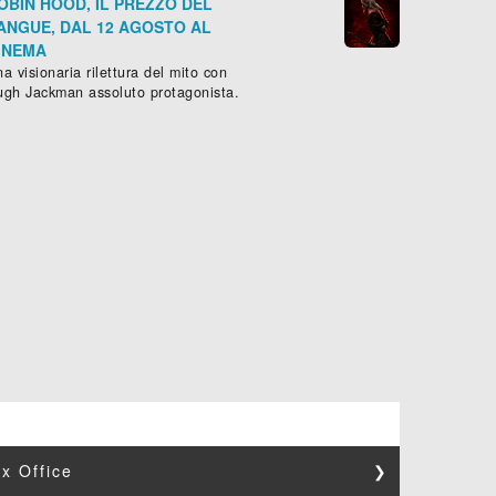
OBIN HOOD, IL PREZZO DEL
ANGUE, DAL 12 AGOSTO AL
INEMA
a visionaria rilettura del mito con
ugh Jackman assoluto protagonista.
x Office
❯