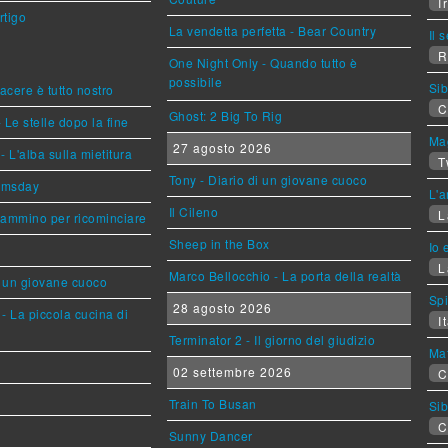
Ir
rtigo
La vendetta perfetta - Bear Country
Il 
R
One Night Only - Quando tutto è
possibile
Sib
piacere è tutto nostro
C
Ghost: 2 Big To Rig
 Le stelle dopo la fine
Mag
27 agosto 2026
L'alba sulla mietitura
T
Tony - Diario di un giovane cuoco
omsday
L'a
Il Cileno
L
cammino per ricominciare
Sheep in the Box
Io 
L
Marco Bellocchio - La porta della realtà
i un giovane cuoco
Sp
28 agosto 2026
- La piccola cucina di
It
Terminator 2 - Il giorno del giudizio
Mat
02 settembre 2026
C
Train To Busan
Sib
C
Sunny Dancer