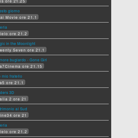
is ore 21.25
sesto giorno
ai Movie ore 21.1
eria
ielo ore 21.2
ic in the Moonlight
wenty Seven ore 21.1
more bugiardo - Gone Girl
a7Cinema ore 21.15
e mio fratello
a5 ore 21.1
iders 3D
alia 2 ore 21
rimonio al Sud
ine34 ore 21
eria
ielo ore 21.2