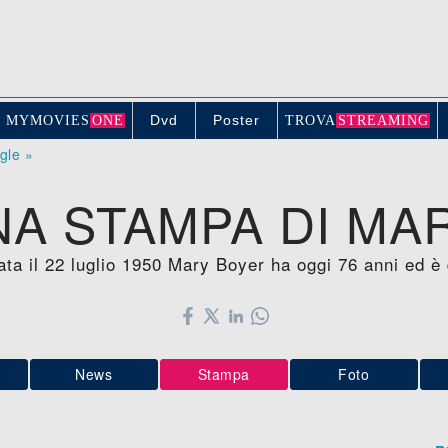
Dvd
Poster
MYMOVIE
S
ONE
TROV
A
STREAMING
ogle »
A STAMPA DI MA
ata il 22 luglio 1950 Mary Boyer ha oggi 76 anni ed 
News
Stampa
Foto