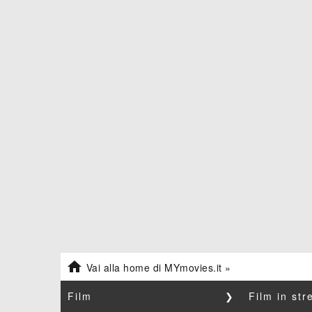

Vai alla home di MYmovies.it »
Film
❯
Film in st