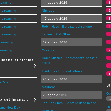
streaming
11 agosto 2026
n streaming
Nimrods
n streaming
12 agosto 2026
n streaming
Robin Hood - Il prezzo del sangue
n streaming
La fine di Oak Street
 streaming
19 agosto 2026
streaming
Oceania
Camp Miasma - Adolescenza, sesso e
timana al cinema
morte
❯
Insidious - Fuori dall'altrove
1
20 agosto 2026
le vere
St
Maldoror
Ov
26 agosto 2026
C
a settimana...
❯
The Dog Stars - Le stelle dopo la fine
La 
Brand New Day
Couture