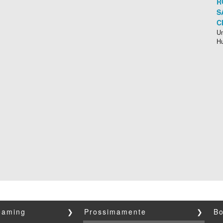
R
S
C
Un
H
reaming
❯
Prossimamente
❯
Bo