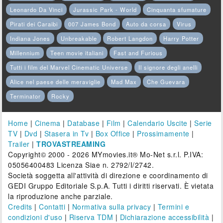
Leonardo Da Vinci
Jurassic Park - World
Cinquanta sfumature
Pirati dei Caraibi
007 James Bond
Auto da corsa
Virus
Indiana Jones
Unbreakable
Robert Langdon
Harry Potter
Millennium
Teen movie italiani
Fast and Furious
Tutti i film del Marvel Cinematic Universe
Il signore degli anelli
Alice nel paese delle meraviglie
Mad Max
Che Guevara
Terminator
Rocky
Home
|
Cinema
|
Database
|
Film
|
Calendario Uscite
|
Serie
TV
|
Dvd
|
Stasera in Tv
|
Box Office
|
Prossimamente
|
Trailer
|
TROVASTREAMING
Copyright© 2000 - 2026 MYmovies.it® Mo-Net s.r.l. P.IVA:
05056400483 Licenza Siae n. 2792/I/2742.
Società soggetta all'attività di direzione e coordinamento di
GEDI Gruppo Editoriale S.p.A. Tutti i diritti riservati. È vietata
la riproduzione anche parziale.
Credits
|
Contatti
|
Normativa sulla privacy
|
Termini e
condizioni d'uso
|
Riserva TDM
|
Dichiarazione accessibilità
|