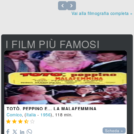
Vai alla filmografia completa »
I FILM PIÙ FAMOSI
TOTÒ, PEPPINO E... LA MALAFEMMINA
Comico
, (
Italia
-
1956
), 118 min.





Scheda »