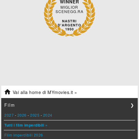
WINNER
MIGLIOR
SCENEGG.RA
NASTRI
D'ARGENTO
1950

Vai alla home di MYmovies.it »
Film
❯
2027
-
2026
-
2025
-
2024
Tutti i film imperdibili »
Film imperdibili 2026