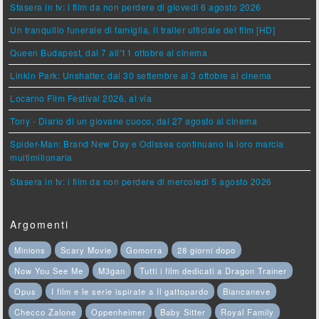
Stasera in tv: i film da non perdere di giovedì 6 agosto 2026
Un tranquillo funerale di famiglia, il trailer ufficiale del film [HD]
Queen Budapest, dal 7 all'11 ottobre al cinema
Linkin Park: Unshatter, dal 30 settembre al 3 ottobre al cinema
Locarno Film Festival 2026, al via
Tony - Diario di un giovane cuoco, dal 27 agosto al cinema
Spider-Man: Brand New Day e Odissea continuano la loro marcia
multimilionaria
Stasera in tv: i film da non perdere di mercoledì 5 agosto 2026
Argomenti
Minions
Scary Movie
Gomorra
28 giorni dopo
Now You See Me
M3gan
Tutti i film dedicati a Dragon Trainer
Opus
I film e le serie ispirate a Il gattopardo
Biancaneve
Checco Zalone
Oppenheimer
Baby Sitter
Royal Family