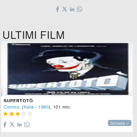
ULTIMI FILM
SUPERTOTÒ
Comico
, (
Italia
-
1980
), 101 min.





Scheda »