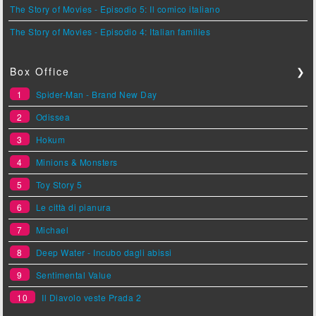
The Story of Movies - Episodio 5: Il comico italiano
The Story of Movies - Episodio 4: Italian families
Box Office
❯
1
Spider-Man - Brand New Day
2
Odissea
3
Hokum
4
Minions & Monsters
5
Toy Story 5
6
Le città di pianura
7
Michael
8
Deep Water - Incubo dagli abissi
9
Sentimental Value
10
Il Diavolo veste Prada 2