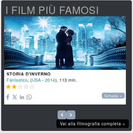
I FILM PIÙ FAMOSI
STORIA D'INVERNO
Fantastico
, (
USA
-
2014
), 113 min.





Scheda »
Vai alla filmografia completa »