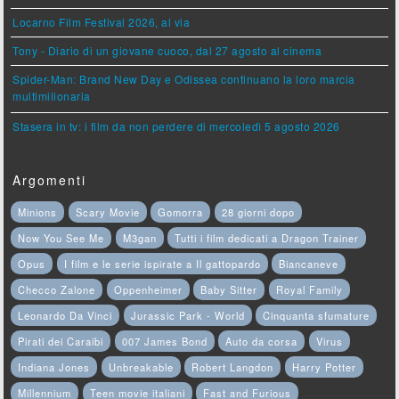
Locarno Film Festival 2026, al via
Tony - Diario di un giovane cuoco, dal 27 agosto al cinema
Spider-Man: Brand New Day e Odissea continuano la loro marcia
multimilionaria
Stasera in tv: i film da non perdere di mercoledì 5 agosto 2026
Argomenti
Minions
Scary Movie
Gomorra
28 giorni dopo
Now You See Me
M3gan
Tutti i film dedicati a Dragon Trainer
Opus
I film e le serie ispirate a Il gattopardo
Biancaneve
Checco Zalone
Oppenheimer
Baby Sitter
Royal Family
Leonardo Da Vinci
Jurassic Park - World
Cinquanta sfumature
Pirati dei Caraibi
007 James Bond
Auto da corsa
Virus
Indiana Jones
Unbreakable
Robert Langdon
Harry Potter
Millennium
Teen movie italiani
Fast and Furious