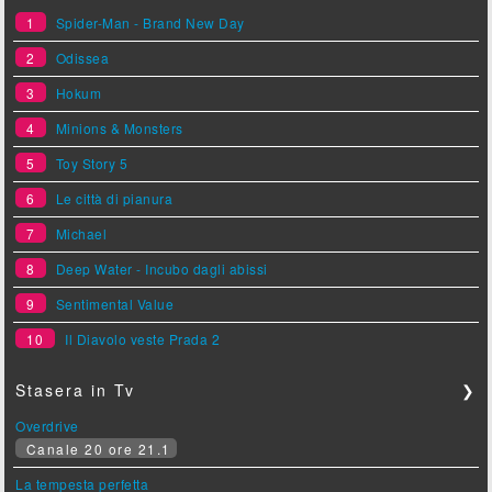
1
Spider-Man - Brand New Day
2
Odissea
3
Hokum
4
Minions & Monsters
5
Toy Story 5
6
Le città di pianura
7
Michael
8
Deep Water - Incubo dagli abissi
9
Sentimental Value
10
Il Diavolo veste Prada 2
Stasera in Tv
❯
Overdrive
Canale 20 ore 21.1
La tempesta perfetta