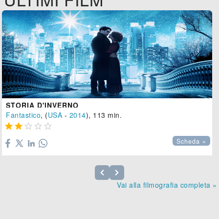
STORIA D'INVERNO
Fantastico
, (
USA
-
2014
), 113 min.





Scheda »
Vai alla filmografia completa »