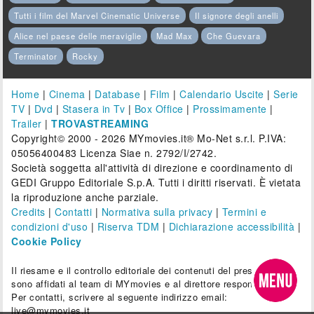
Tutti i film del Marvel Cinematic Universe
Il signore degli anelli
Alice nel paese delle meraviglie
Mad Max
Che Guevara
Terminator
Rocky
Home
|
Cinema
|
Database
|
Film
|
Calendario Uscite
|
Serie
TV
|
Dvd
|
Stasera in Tv
|
Box Office
|
Prossimamente
|
Trailer
|
TROVASTREAMING
Copyright© 2000 - 2026 MYmovies.it® Mo-Net s.r.l. P.IVA:
05056400483 Licenza Siae n. 2792/I/2742.
Società soggetta all'attività di direzione e coordinamento di
GEDI Gruppo Editoriale S.p.A. Tutti i diritti riservati. È vietata
la riproduzione anche parziale.
Credits
|
Contatti
|
Normativa sulla privacy
|
Termini e
condizioni d'uso
|
Riserva TDM
|
Dichiarazione accessibilità
|
Cookie Policy
Il riesame e il controllo editoriale dei contenuti del presente sito
sono affidati al team di MYmovies e al direttore responsabile.
Per contatti, scrivere al seguente indirizzo email:
live@mymovies.it