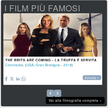
I FILM PIÙ FAMOSI
THE BRITS ARE COMING - LA TRUFFA È SERVITA
Commedia
, (
USA
,
Gran Bretagna
-
2018
)

Scheda »
Vai alla filmografia completa »