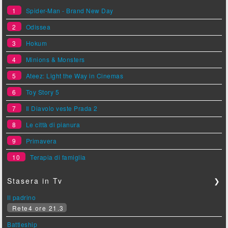
1
Spider-Man - Brand New Day
2
Odissea
3
Hokum
4
Minions & Monsters
5
Ateez: Light the Way in Cinemas
6
Toy Story 5
7
Il Diavolo veste Prada 2
8
Le città di pianura
9
Primavera
10
Terapia di famiglia
Stasera in Tv
❯
Il padrino
Rete4 ore 21.3
Battleship