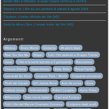
Spider Man e Odissea: la super coppia continua a correre
Stasera in tv: i film da non perdere di sabato 8 agosto 2026
Clayface, il trailer ufficiale del film [HD]
Godzilla Minus Zero, il teaser trailer del film [HD]
Argomenti
Minions
Scary Movie
Gomorra
28 giorni dopo
Now You See Me
M3gan
Tutti i film dedicati a Dragon Trainer
Opus
I film e le serie ispirate a Il gattopardo
Biancaneve
Checco Zalone
Oppenheimer
Baby Sitter
Royal Family
Leonardo Da Vinci
Jurassic Park - World
Cinquanta sfumature
Pirati dei Caraibi
007 James Bond
Auto da corsa
Virus
Indiana Jones
Unbreakable
Robert Langdon
Harry Potter
Millennium
Teen movie italiani
Fast and Furious
Tutti i film del Marvel Cinematic Universe
Il signore degli anelli