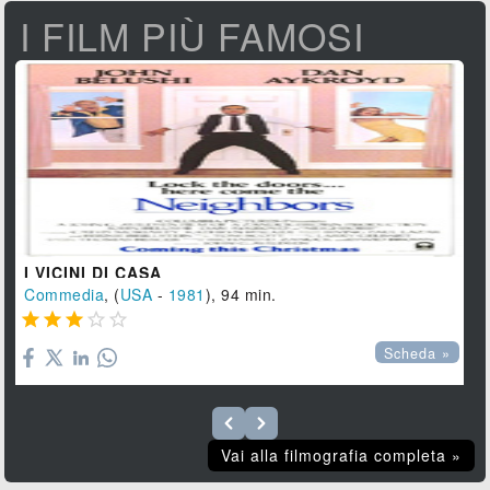
I FILM PIÙ FAMOSI
I VICINI DI CASA
Commedia
, (
USA
-
1981
), 94 min.





Scheda »
Vai alla filmografia completa »