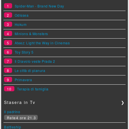
1
Spider-Man - Brand New Day
2
Odissea
3
Hokum
4
Minions & Monsters
5
Ateez: Light the Way in Cinemas
6
Toy Story 5
7
Il Diavolo veste Prada 2
8
Le città di pianura
9
Primavera
10
Terapia di famiglia
Stasera in Tv
❯
Il padrino
Rete4 ore 21.3
Battleship