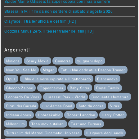
Spider Man e Odissea: la super coppia continua a correre
Stasera in tv: i film da non perdere di sabato 8 agosto 2026
Clayface, il trailer ufficiale del film [HD]
Godzilla Minus Zero, il teaser trailer del film [HD]
Argomenti
Minions
Scary Movie
Gomorra
28 giorni dopo
Now You See Me
M3gan
Tutti i film dedicati a Dragon Trainer
Opus
I film e le serie ispirate a Il gattopardo
Biancaneve
Checco Zalone
Oppenheimer
Baby Sitter
Royal Family
Leonardo Da Vinci
Jurassic Park - World
Cinquanta sfumature
Pirati dei Caraibi
007 James Bond
Auto da corsa
Virus
Indiana Jones
Unbreakable
Robert Langdon
Harry Potter
Millennium
Teen movie italiani
Fast and Furious
Tutti i film del Marvel Cinematic Universe
Il signore degli anelli