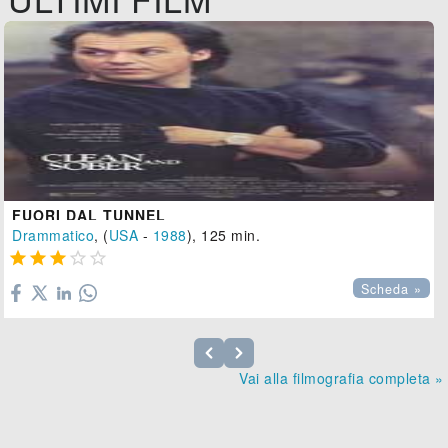
FUORI DAL TUNNEL
Drammatico
, (
USA
-
1988
), 125 min.





Scheda »
Vai alla filmografia completa »