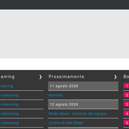
reaming
❯
Prossimamente
❯
Bo
streaming
11 agosto 2026
n streaming
Nimrods
n streaming
12 agosto 2026
n streaming
Robin Hood - Il prezzo del sangue
n streaming
La fine di Oak Street