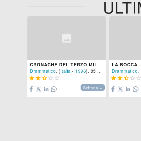
ULTI
CRONACHE DEL TERZO MILLENNIO
LA BOCCA
Drammatico
, (
Italia
-
1996
), 85 min.
Drammatico
, 









Scheda »