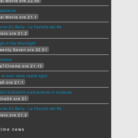
ai Movie ore 22.55
sablanca
ai Movie ore 21.1
nne Du Barry - La Favorita del Re
ielo ore 21.2
ic in the Moonlight
wenty Seven ore 22.51
tchcock
a7Cinema ore 21.15
 le mani dalle nostre figlie
a5 ore 21.1
chi ricchissimi praticamente in mutande
ine34 ore 21
nne Du Barry - La Favorita del Re
ielo ore 21.2
time news