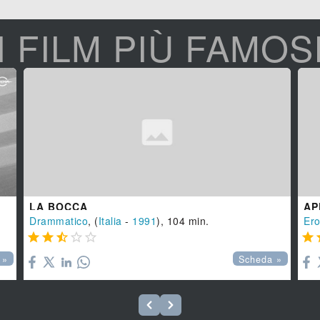
I FILM PIÙ FAMOS
LA BOCCA
AP
Drammatico
, (
Italia
-
1991
), 104 min.
Ero






 »
Scheda »