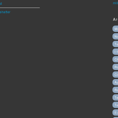
mil
st
shatter
Ar
Mi
N
Tu
I 
C
Ro
Ci
Au
R
Te
Tu
Il