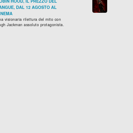
OBIN HOOD, IL PREZZO DEL
ANGUE, DAL 12 AGOSTO AL
INEMA
a visionaria rilettura del mito con
ugh Jackman assoluto protagonista.
PUNTAMENTO IN NERO
MAGGIO MUSICALE
tico
, (
Italia
-
1990
), 88 min.
Commedia
, (
Italia
-
1989
), 100 mi









Scheda »
Sched