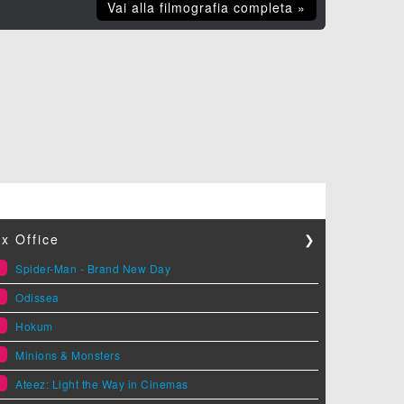
Vai alla filmografia completa »
x Office
❯
1
Spider-Man - Brand New Day
2
Odissea
3
Hokum
4
Minions & Monsters
5
Ateez: Light the Way in Cinemas