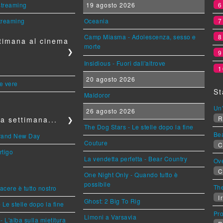
 streaming
19 agosto 2026
streaming
Oceania
Camp Miasma - Adolescenza, sesso e
timana al cinema
morte
❯
Insidious - Fuori dall'altrove
1
20 agosto 2026
le vere
St
Maldoror
Un'
26 agosto 2026
R
a settimana...
❯
The Dog Stars - Le stelle dopo la fine
Be
Brand New Day
Couture
C
rtigo
La vendetta perfetta - Bear Country
Ov
C
One Night Only - Quando tutto è
possibile
The
piacere è tutto nostro
Ir
Ghost: 2 Big To Rig
 Le stelle dopo la fine
Pr
Limoni a Varsavia
L'alba sulla mietitura