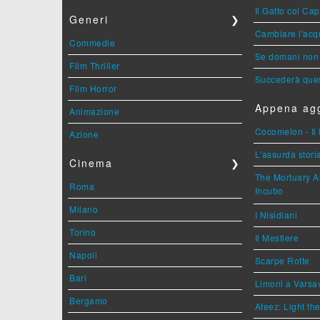
Il Gatto col Ca
Generi
❯
Cambiare l'acqu
Commedie
Se domani non 
Film Thriller
Succederà ques
Film Horror
Appena agg
Animazione
Cocomelon - Il 
Azione
L'assurda stori
Cinema
❯
The Mortuary As
Roma
Incubo
Milano
I Nisidiani
Torino
Il Mestiere
Napoli
Scarpe Rotte
Bari
Limoni a Varsa
Bergamo
Ateez: Light t