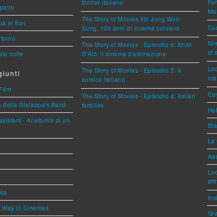
Fer
thriller italiano
ppello
Mar
The Story of Movies VII: Jung Woo-
a ai fiori
Cou
Sung, 100 anni di cinema coreano
torno
Nim
The Story of Movies - Episodio 6: Enzo
of 
ta notte
D'Alò, il cinema d'animazione
Loc
The Story of Movies - Episodio 5: Il
iunti
mar
comico italiano
Film
Coy
The Story of Movies - Episodio 4: Italian
a della Gialappa's Band
families
Hok
sistant - Anatomia di un
Sta
La 
Ad
Loc
aff
via
Ins
he Way in Cinemas
Gra