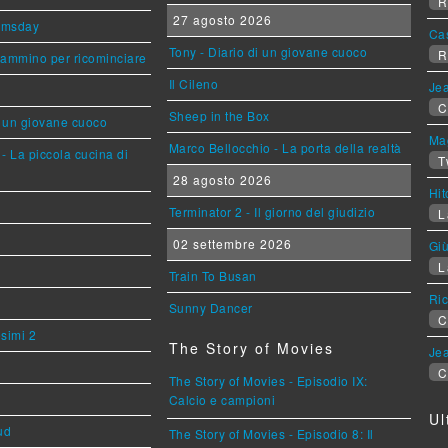
R
27 agosto 2026
omsday
Ca
Tony - Diario di un giovane cuoco
R
cammino per ricominciare
Il Cileno
Jea
C
Sheep in the Box
i un giovane cuoco
Mag
Marco Bellocchio - La porta della realtà
- La piccola cucina di
T
28 agosto 2026
Hi
Terminator 2 - Il giorno del giudizio
L
02 settembre 2026
Giù
L
Train To Busan
Ric
Sunny Dancer
C
esimi 2
The Story of Movies
Jea
C
The Story of Movies - Episodio IX:
Calcio e campioni
Ul
ud
The Story of Movies - Episodio 8: Il