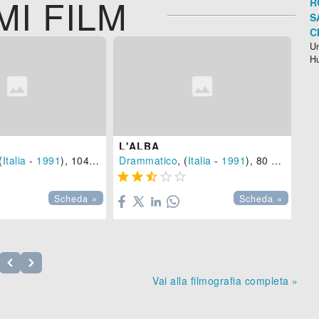
MI FILM
R
S
C
Un
H
L'ALBA
AP
(
Italia
-
1991
), 104 min.
Drammatico
, (
Italia
-
1991
), 80 min.
Ero







Scheda »
Scheda »
Vai alla filmografia completa »