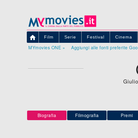

Film
Serie
Festival
Cinema
MYmovies ONE »
Aggiungi alle fonti preferite Go
Giuli
Biografia
Filmografia
Premi