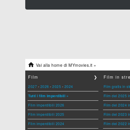

Vai alla home di MYmovies.it »
Film
❯
Film in st
2027
-
2026
-
2025
-
2024
Film gratis in 
Tutti i film imperdibili »
Film del 2025 i
Film imperdibili 2026
Film del 2024 i
Film imperdibili 2025
Film del 2023 i
Film imperdibili 2024
Film del 2022 i