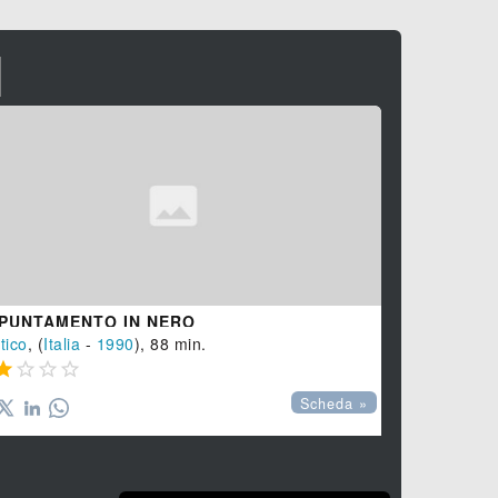
I
PUNTAMENTO IN NERO
L'ALBA
tico
, (
Italia
-
1990
), 88 min.
Drammatico
,








Scheda »