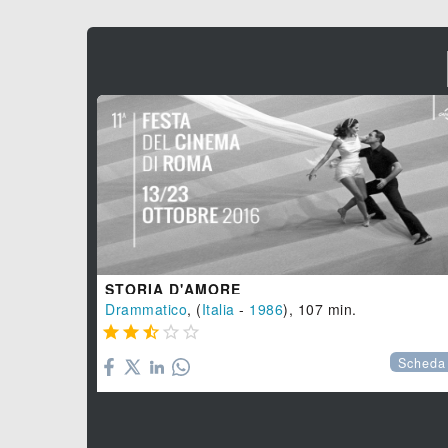
STORIA D'AMORE
Drammatico
, (
Italia
-
1986
), 107 min.





Scheda