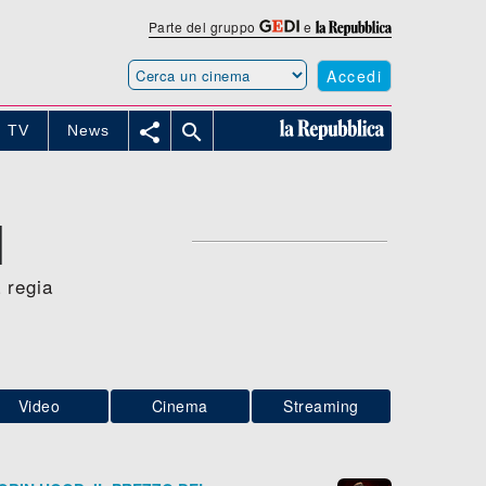
Parte del gruppo
e
Accedi


TV
News
I
 regia
Video
Cinema
Streaming