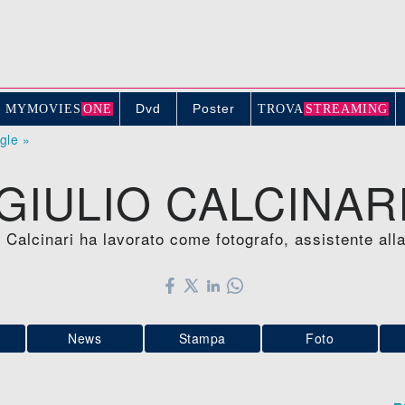
Dvd
Poster
MYMOVIE
S
ONE
TROV
A
STREAMING
ogle »
GIULIO CALCINAR
o Calcinari ha lavorato come fotografo, assistente alla
News
Stampa
Foto