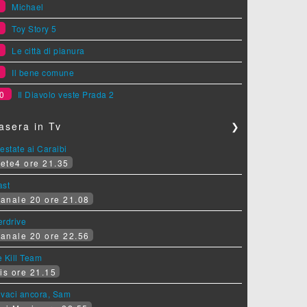
6
Michael
7
Toy Story 5
8
Le città di pianura
9
Il bene comune
0
Il Diavolo veste Prada 2
asera in Tv
❯
estate ai Caraibi
ete4 ore 21.35
ast
anale 20 ore 21.08
erdrive
anale 20 ore 22.56
 Kill Team
is ore 21.15
ovaci ancora, Sam