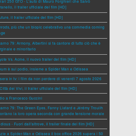
rari 250 GTO - L'auto di Mauro Forghieri che Salvò
anello, il trailer ufficiale del film [HD]
ture, il trailer ufficiale del film [HD]
rods, più che un biopic celebrativo una commedia coming
age
arno 79: Armony, Albertini si fa cantore di tutto ciò che è
ginale e minoritario
ote Vs. Acme, il nuovo trailer del film [HD]
um è sul podio, insieme a Spider Man e Odissea
sera in tv: i film da non perdere di venerdì 7 agosto 2026
Città dei Vivi, il trailer ufficiale del film [HD]
dio a Francesco Guccini
arno 79: The Green Eyes, Fanny Liatard e Jérémy Trouilh
rontano la loro opera seconda con grande tensione morale
idious - Fuori dall'altrove, il trailer finale del film [HD]
zie a Spider-Man e Odissea il box office 2026 supera i 50