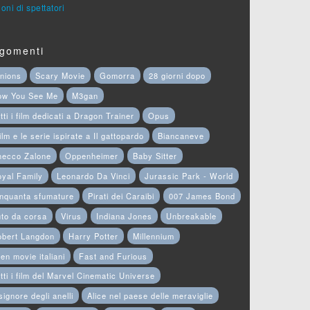
ioni di spettatori
gomenti
nions
Scary Movie
Gomorra
28 giorni dopo
ow You See Me
M3gan
tti i film dedicati a Dragon Trainer
Opus
film e le serie ispirate a Il gattopardo
Biancaneve
hecco Zalone
Oppenheimer
Baby Sitter
yal Family
Leonardo Da Vinci
Jurassic Park - World
nquanta sfumature
Pirati dei Caraibi
007 James Bond
to da corsa
Virus
Indiana Jones
Unbreakable
obert Langdon
Harry Potter
Millennium
en movie italiani
Fast and Furious
tti i film del Marvel Cinematic Universe
 signore degli anelli
Alice nel paese delle meraviglie