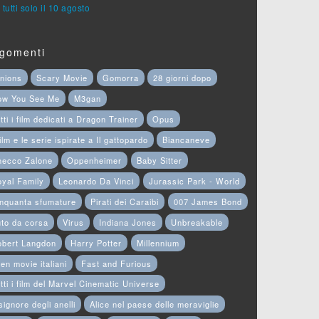
 tutti solo il 10 agosto
gomenti
nions
Scary Movie
Gomorra
28 giorni dopo
ow You See Me
M3gan
tti i film dedicati a Dragon Trainer
Opus
film e le serie ispirate a Il gattopardo
Biancaneve
hecco Zalone
Oppenheimer
Baby Sitter
yal Family
Leonardo Da Vinci
Jurassic Park - World
nquanta sfumature
Pirati dei Caraibi
007 James Bond
to da corsa
Virus
Indiana Jones
Unbreakable
obert Langdon
Harry Potter
Millennium
en movie italiani
Fast and Furious
tti i film del Marvel Cinematic Universe
 signore degli anelli
Alice nel paese delle meraviglie