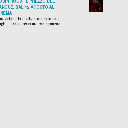
OBIN HOOD, IL PREZZO DEL
ANGUE, DAL 12 AGOSTO AL
INEMA
a visionaria rilettura del mito con
ugh Jackman assoluto protagonista.
159 min.
NGERINES - MANDARINI
5 DAYS OF WAR
ammatico
, (
Estonia
-
2014
), 87 min.
Drammatico
, (
USA
-
2011
), 113 m





Scheda »
Sched