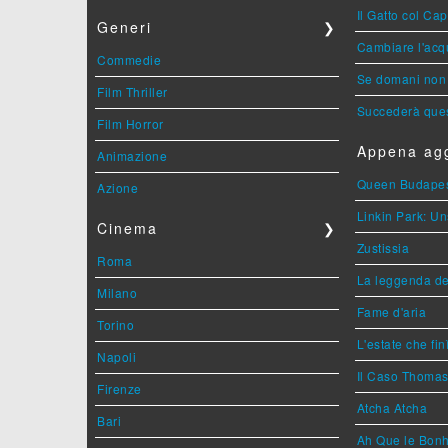
Il Gatto col Ca
Generi
❯
Cambiare l'acqu
Commedie
Se domani non 
Film Thriller
Succederà ques
Film Horror
Appena agg
Animazione
Queen Budape
Azione
Linkin Park: Un
Cinema
❯
Zustissia
Roma
La leggenda de
Milano
Fame d'aria
Torino
L'estate che fin
Napoli
Il Caso Thoma
Firenze
Atcha Atcha
Bari
Ah Que le Bonh