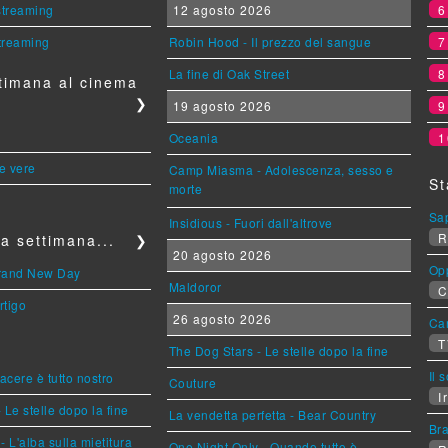
 streaming
12 agosto 2026
streaming
Robin Hood - Il prezzo del sangue
La fine di Oak Street
timana al cinema
❯
19 agosto 2026
Oceania
1
le vere
Camp Miasma - Adolescenza, sesso e
St
morte
Sa
Insidious - Fuori dall'altrove
R
a settimana...
❯
20 agosto 2026
Op
Brand New Day
Maldoror
C
rtigo
26 agosto 2026
Can
T
The Dog Stars - Le stelle dopo la fine
Il 
piacere è tutto nostro
Couture
Ir
 Le stelle dopo la fine
La vendetta perfetta - Bear Country
Br
L'alba sulla mietitura
One Night Only - Quando tutto è