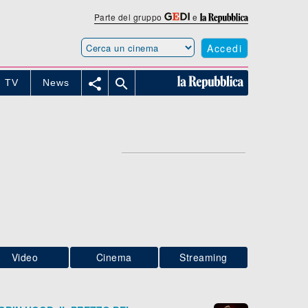
Parte del gruppo
e
Accedi


TV
News
Video
Cinema
Streaming