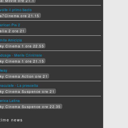
ai Movie ore 21.1
volte il primo bacio
a7Cinema ore 21.15
erican Pie 2
alia 2 ore 21
mite Amicizia
ky Cinema 1 ore 22.55
ndcage - Mente Criminale
ky Cinema 1 ore 21.15
dway
ky Cinema Action ore 21
aculate - La prescelta
ky Cinema Suspence ore 21
erica Latina
ky Cinema Suspence ore 22.35
time news