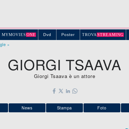
Dvd
Poster
MYMOVIE
S
ONE
TROV
A
STREAMING
ogle »
GIORGI TSAAVA
Giorgi Tsaava è un attore
News
Stampa
Foto