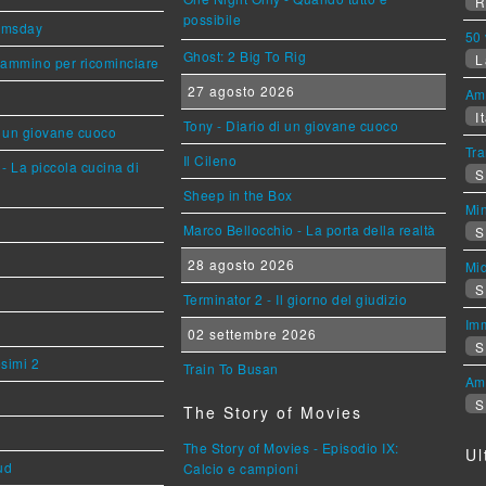
R
possibile
omsday
50 
Ghost: 2 Big To Rig
L
cammino per ricominciare
27 agosto 2026
Am
It
Tony - Diario di un giovane cuoco
i un giovane cuoco
Tra
Il Cileno
- La piccola cucina di
S
Sheep in the Box
Mi
Marco Bellocchio - La porta della realtà
S
28 agosto 2026
Mi
S
Terminator 2 - Il giorno del giudizio
Imm
02 settembre 2026
S
esimi 2
Train To Busan
Am
S
The Story of Movies
The Story of Movies - Episodio IX:
Ul
ud
Calcio e campioni