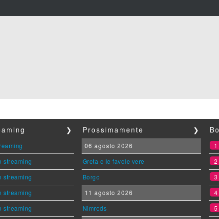
reaming
❯
Prossimamente
❯
Bo
streaming
06 agosto 2026
n streaming
Greta e le favole vere
n streaming
Borgo
n streaming
11 agosto 2026
n streaming
Nimrods