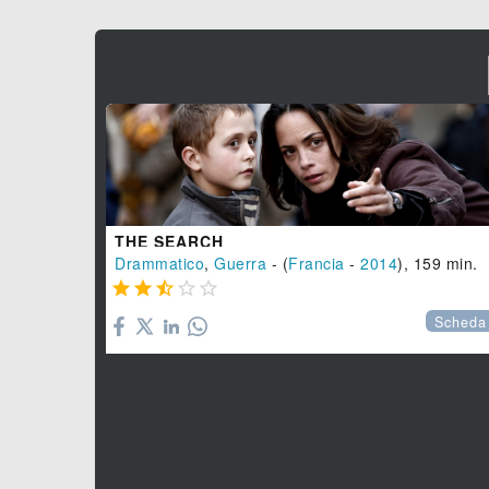
THE SEARCH
Drammatico
,
Guerra
- (
Francia
-
2014
), 159 min.





Scheda