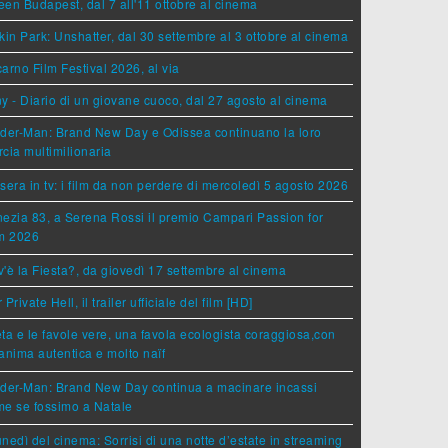
en Budapest, dal 7 all'11 ottobre al cinema
kin Park: Unshatter, dal 30 settembre al 3 ottobre al cinema
arno Film Festival 2026, al via
y - Diario di un giovane cuoco, dal 27 agosto al cinema
der-Man: Brand New Day e Odissea continuano la loro
cia multimilionaria
sera in tv: i film da non perdere di mercoledì 5 agosto 2026
ezia 83, a Serena Rossi il premio Campari Passion for
lm 2026
'è la Fiesta?, da giovedì 17 settembre al cinema
 Private Hell, il trailer ufficiale del film [HD]
ta e le favole vere, una favola ecologista coraggiosa,con
anima autentica e molto naïf
ider-Man: Brand New Day continua a macinare incassi
e se fossimo a Natale
lunedì del cinema: Sorrisi di una notte d’estate in streaming