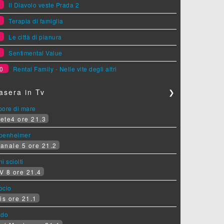
6
Il Diavolo veste Prada 2
7
Terapia di famiglia
8
Le città di pianura
9
Sentimental Value
0
Rental Family - Nelle vite degli altri
asera in Tv
❯
pore di mare
ete4 ore 21.3
penheimer
anale 5 ore 21.2
i sciolti
V 8 ore 21.4
socio
is ore 21.1
ado