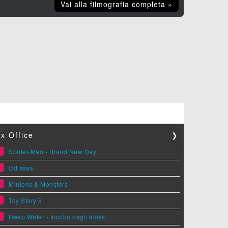
Vai alla filmografia completa »
x Office
❯
1
Spider-Man - Brand New Day
2
Odissea
3
Minions & Monsters
4
Toy Story 5
5
Deep Water - Incubo dagli abissi