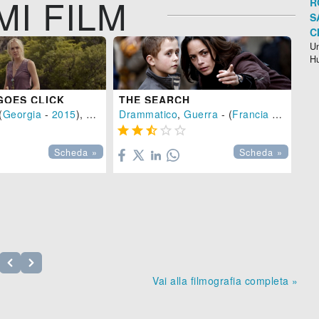
MI FILM
R
S
C
Un
H
GOES CLICK
THE SEARCH
(
Georgia
-
2015
), 110 min.
Drammatico
,
Guerra
- (
Francia
-
2014
), 





TA
Scheda »
Scheda »
Dr

Vai alla filmografia completa »