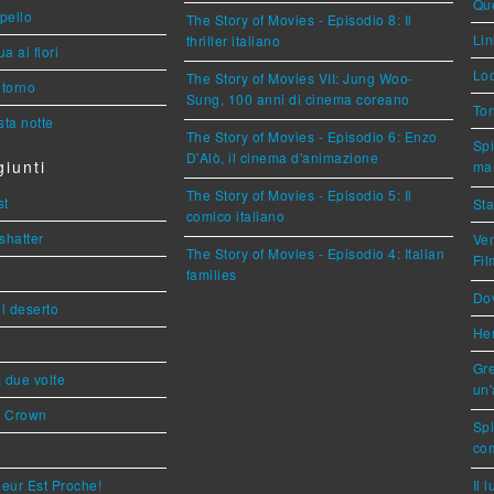
Que
ppello
The Story of Movies - Episodio 8: Il
Lin
thriller italiano
a ai fiori
Loc
The Story of Movies VII: Jung Woo-
torno
Sung, 100 anni di cinema coreano
Ton
ta notte
The Story of Movies - Episodio 6: Enzo
Spi
D'Alò, il cinema d'animazione
iunti
mar
The Story of Movies - Episodio 5: Il
st
Sta
comico italiano
shatter
Ven
The Story of Movies - Episodio 4: Italian
Fi
families
Dov
l deserto
Her
Gre
ì due volte
un'
s Crown
Sp
com
eur Est Proche!
Il 