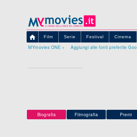

Film
Serie
Festival
Cinema
MYmovies ONE »
Aggiungi alle fonti preferite Go
Biografia
Filmografia
Premi