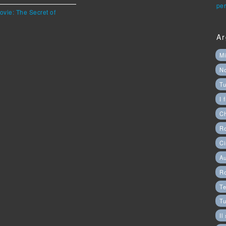
per
ovie: The Secret of
Ar
Mi
N
Tu
I 
C
Ro
Ci
Au
R
Te
Tu
Il