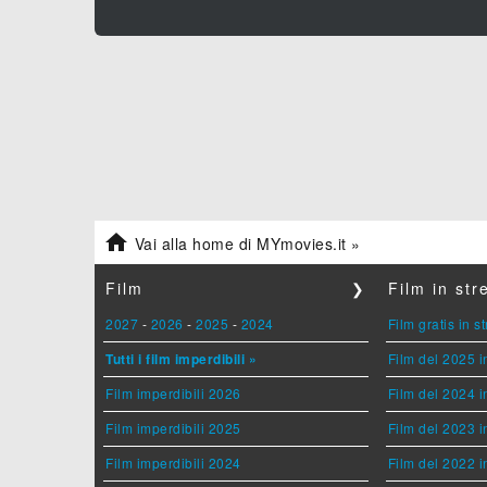

Vai alla home di MYmovies.it »
Film
❯
Film in st
2027
-
2026
-
2025
-
2024
Film gratis in 
Tutti i film imperdibili »
Film del 2025 i
Film imperdibili 2026
Film del 2024 i
Film imperdibili 2025
Film del 2023 i
Film imperdibili 2024
Film del 2022 i