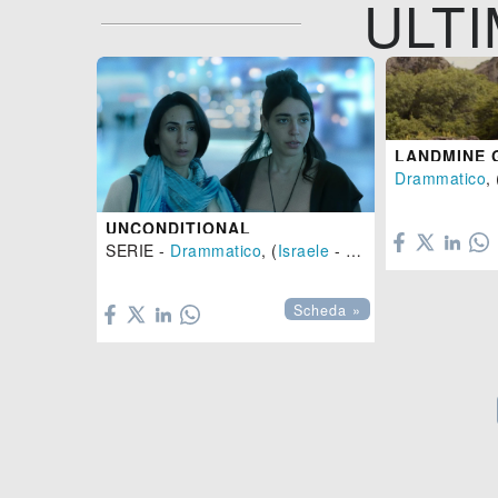
ULTI
LANDMINE 
Drammatico
, 

UNCONDITIONAL
SERIE -
Drammatico
, (
Israele
-
2026
)

Scheda »