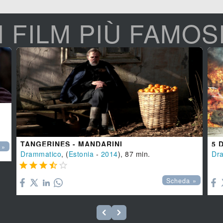
I FILM PIÙ FAMOS
TANGERINES - MANDARINI
5 
 »
Drammatico
, (
Estonia
-
2014
), 87 min.
Dr






Scheda »