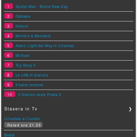
1
Spider-Man - Brand New Day
2
Odissea
3
Hokum
4
Minions & Monsters
5
Ateez: Light the Way in Cinemas
6
Michael
7
Toy Story 5
8
Le città di pianura
9
Il bene comune
10
Il Diavolo veste Prada 2
Stasera in Tv
❯
Un'estate ai Caraibi
Rete4 ore 21.35
Beast