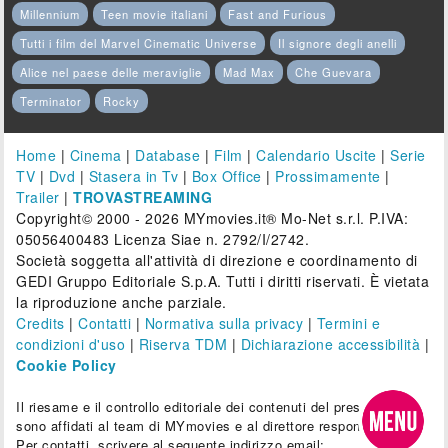
Millennium
Teen movie italiani
Fast and Furious
Tutti i film del Marvel Cinematic Universe
Il signore degli anelli
Alice nel paese delle meraviglie
Mad Max
Che Guevara
Terminator
Rocky
Home
|
Cinema
|
Database
|
Film
|
Calendario Uscite
|
Serie
TV
|
Dvd
|
Stasera in Tv
|
Box Office
|
Prossimamente
|
Trailer
|
TROVASTREAMING
Copyright© 2000 - 2026 MYmovies.it® Mo-Net s.r.l. P.IVA:
05056400483 Licenza Siae n. 2792/I/2742.
Società soggetta all'attività di direzione e coordinamento di
GEDI Gruppo Editoriale S.p.A. Tutti i diritti riservati. È vietata
la riproduzione anche parziale.
Credits
|
Contatti
|
Normativa sulla privacy
|
Termini e
condizioni d'uso
|
Riserva TDM
|
Dichiarazione accessibilità
|
Cookie Policy
Il riesame e il controllo editoriale dei contenuti del presente sito
sono affidati al team di MYmovies e al direttore responsabile.
Per contatti, scrivere al seguente indirizzo email: