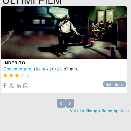
INDEBITO
Documentario
, (
Italia
-
2012
), 87 min.





Scheda »
Vai alla filmografia completa »