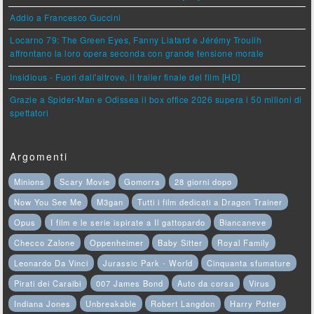
Addio a Francesco Guccini
Locarno 79: The Green Eyes, Fanny Liatard e Jérémy Trouilh
affrontano la loro opera seconda con grande tensione morale
Insidious - Fuori dall'altrove, il trailer finale del film [HD]
Grazie a Spider-Man e Odissea il box office 2026 supera i 50 milioni di
spettatori
Argomenti
Minions
Scary Movie
Gomorra
28 giorni dopo
Now You See Me
M3gan
Tutti i film dedicati a Dragon Trainer
Opus
I film e le serie ispirate a Il gattopardo
Biancaneve
Checco Zalone
Oppenheimer
Baby Sitter
Royal Family
Leonardo Da Vinci
Jurassic Park - World
Cinquanta sfumature
Pirati dei Caraibi
007 James Bond
Auto da corsa
Virus
Indiana Jones
Unbreakable
Robert Langdon
Harry Potter