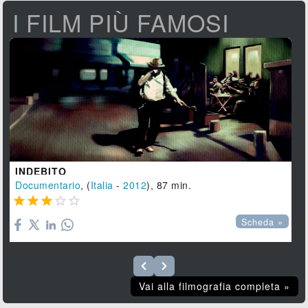
I FILM PIÙ FAMOSI
INDEBITO
Documentario
, (
Italia
-
2012
), 87 min.





Scheda »
Vai alla filmografia completa »