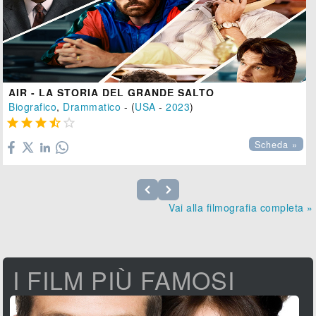
AIR - LA STORIA DEL GRANDE SALTO
Biografico
,
Drammatico
- (
USA
-
2023
)





Scheda »
Vai alla filmografia completa »
I FILM PIÙ FAMOSI