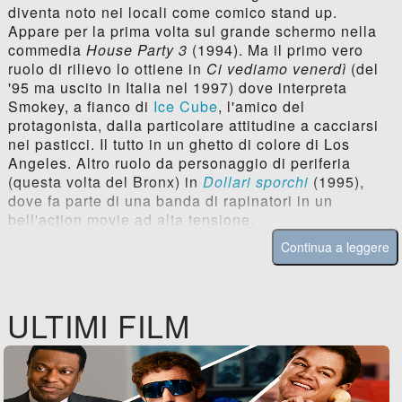
diventa noto nei locali come comico stand up.
Appare per la prima volta sul grande schermo nella
commedia
House Party 3
(1994). Ma il primo vero
ruolo di rilievo lo ottiene in
Ci vediamo venerdì
(del
'95 ma uscito in Italia nel 1997) dove interpreta
Smokey, a fianco di
Ice Cube
, l'amico del
protagonista, dalla particolare attitudine a cacciarsi
nei pasticci. Il tutto in un ghetto di colore di Los
Angeles. Altro ruolo da personaggio di periferia
(questa volta del Bronx) in
Dollari sporchi
(1995),
dove fa parte di una banda di rapinatori in un
bell'action movie ad alta tensione.
Continua a leggere
ULTIMI FILM