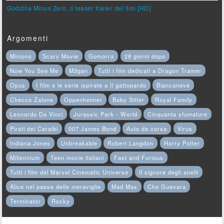
Godzilla Minus Zero, il teaser trailer del film [HD]
Argomenti
Minions
Scary Movie
Gomorra
28 giorni dopo
Now You See Me
M3gan
Tutti i film dedicati a Dragon Trainer
Opus
I film e le serie ispirate a Il gattopardo
Biancaneve
Checco Zalone
Oppenheimer
Baby Sitter
Royal Family
Leonardo Da Vinci
Jurassic Park - World
Cinquanta sfumature
Pirati dei Caraibi
007 James Bond
Auto da corsa
Virus
Indiana Jones
Unbreakable
Robert Langdon
Harry Potter
Millennium
Teen movie italiani
Fast and Furious
Tutti i film del Marvel Cinematic Universe
Il signore degli anelli
Alice nel paese delle meraviglie
Mad Max
Che Guevara
Terminator
Rocky