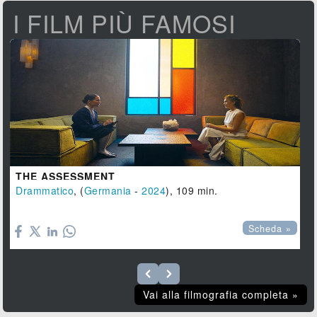
I FILM PIÙ FAMOSI
THE ASSESSMENT
Drammatico
, (
Germania
-
2024
), 109 min.

Scheda »
Vai alla filmografia completa »