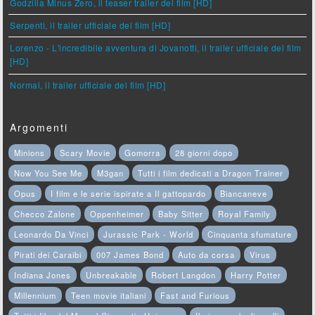
Godzilla Minus Zero, il teaser trailer del film [HD]
Serpenti, il trailer ufficiale del film [HD]
Lorenzo - L'incredibile avventura di Jovanotti, il trailer ufficiale del film
[HD]
Normal, il trailer ufficiale del film [HD]
Argomenti
Minions
Scary Movie
Gomorra
28 giorni dopo
Now You See Me
M3gan
Tutti i film dedicati a Dragon Trainer
Opus
I film e le serie ispirate a Il gattopardo
Biancaneve
Checco Zalone
Oppenheimer
Baby Sitter
Royal Family
Leonardo Da Vinci
Jurassic Park - World
Cinquanta sfumature
Pirati dei Caraibi
007 James Bond
Auto da corsa
Virus
Indiana Jones
Unbreakable
Robert Langdon
Harry Potter
Millennium
Teen movie italiani
Fast and Furious