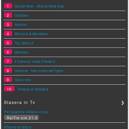
1
Spider-Man - Brand New Day
2
Odissea
3
Hokum
4
Minions & Monsters
5
Toy Story 5
6
Michael
7
Il Diavolo veste Prada 2
8
Hamnet - Nel nome del figlio
9
Gioia mia
10
Terapia di famiglia
Stasera in Tv
❯
Per qualche dollaro in più
RaiTre ore 21.3
Ritorno al futuro