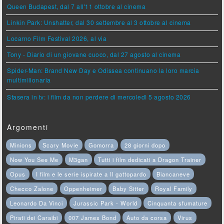
Queen Budapest, dal 7 all'11 ottobre al cinema
Linkin Park: Unshatter, dal 30 settembre al 3 ottobre al cinema
Locarno Film Festival 2026, al via
Tony - Diario di un giovane cuoco, dal 27 agosto al cinema
Spider-Man: Brand New Day e Odissea continuano la loro marcia
multimilionaria
Stasera in tv: i film da non perdere di mercoledì 5 agosto 2026
Argomenti
Minions
Scary Movie
Gomorra
28 giorni dopo
Now You See Me
M3gan
Tutti i film dedicati a Dragon Trainer
Opus
I film e le serie ispirate a Il gattopardo
Biancaneve
Checco Zalone
Oppenheimer
Baby Sitter
Royal Family
Leonardo Da Vinci
Jurassic Park - World
Cinquanta sfumature
Pirati dei Caraibi
007 James Bond
Auto da corsa
Virus