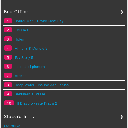
Box Office
❯
1
Spider-Man - Brand New Day
2
Odissea
3
Hokum
4
Minions & Monsters
5
Toy Story 5
6
Le città di pianura
7
Michael
8
Deep Water - Incubo dagli abissi
9
Sentimental Value
10
Il Diavolo veste Prada 2
Stasera in Tv
❯
Overdrive