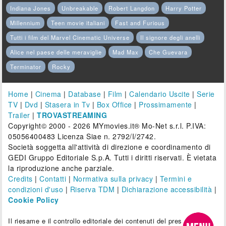
Indiana Jones
Unbreakable
Robert Langdon
Harry Potter
Millennium
Teen movie italiani
Fast and Furious
Tutti i film del Marvel Cinematic Universe
Il signore degli anelli
Alice nel paese delle meraviglie
Mad Max
Che Guevara
Terminator
Rocky
Home
|
Cinema
|
Database
|
Film
|
Calendario Uscite
|
Serie
TV
|
Dvd
|
Stasera in Tv
|
Box Office
|
Prossimamente
|
Trailer
|
TROVASTREAMING
Copyright© 2000 - 2026 MYmovies.it® Mo-Net s.r.l. P.IVA:
05056400483 Licenza Siae n. 2792/I/2742.
Società soggetta all'attività di direzione e coordinamento di
GEDI Gruppo Editoriale S.p.A. Tutti i diritti riservati. È vietata
la riproduzione anche parziale.
Credits
|
Contatti
|
Normativa sulla privacy
|
Termini e
condizioni d'uso
|
Riserva TDM
|
Dichiarazione accessibilità
|
Cookie Policy
Il riesame e il controllo editoriale dei contenuti del presente sito