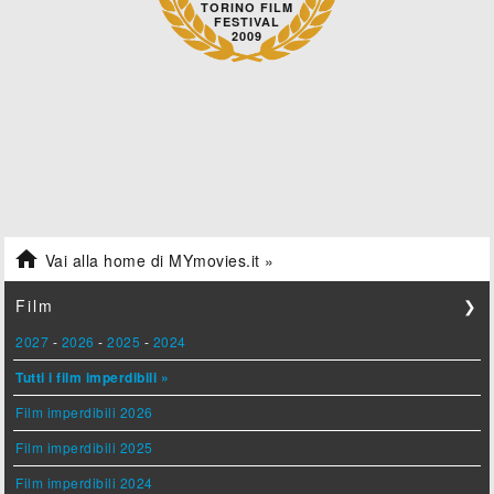
TORINO FILM
FESTIVAL
2009

Vai alla home di MYmovies.it »
Film
❯
2027
-
2026
-
2025
-
2024
Tutti i film imperdibili »
Film imperdibili 2026
Film imperdibili 2025
Film imperdibili 2024