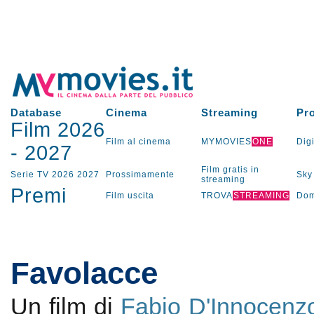
Database
Cinema
Streaming
Pr
Film 2026
Film al cinema
MYMOVIES
ONE
Digi
-
2027
Film gratis in
Serie TV
2026
2027
Prossimamente
Sky
streaming
Premi
Film uscita
TROVA
STREAMING
Dom
Favolacce
Un film di
Fabio D'Innocenz