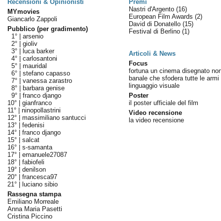
Recensioni & Opinionisti
Premi
Nastri d'Argento
(16)
MYmovies
European Film Awards
(2)
Giancarlo Zappoli
David di Donatello
(15)
Pubblico (per gradimento)
Festival di Berlino
(1)
1° |
arsenio
2° |
gioliv
3° |
luca barker
Articoli & News
4° |
carlosantoni
Focus
5° |
mauridal
fortuna un cinema disegnato no
6° |
stefano capasso
banale che sfodera tutte le armi 
7° |
vanessa zarastro
linguaggio visuale
8° |
barbara genise
9° |
franco django
Poster
10° |
gianfranco
il poster ufficiale del film
11° |
ninopollastrini
Video recensione
12° |
massimiliano santucci
la video recensione
13° |
fedenisi
14° |
franco django
15° |
salcat
16° |
s-samanta
17° |
emanuele27087
18° |
fabiofeli
19° |
denilson
20° |
francesca97
21° |
luciano sibio
Rassegna stampa
Emiliano Morreale
Anna Maria Pasetti
Cristina Piccino