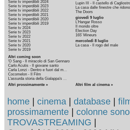
Serie tv imperdibili 2024
Lupin III - Il castello di Cagliostr
Serie tv imperdibili 2023
La casa dalle finestre che ridono
Serie tv imperdibili 2022
The Doors
Serie tv imperdibili 2021
giovedì 9 luglio
Serie tv imperdibili 2020
L'Hangar Rosso
Serie tv imperdibili 2019
Il mondo oltre
Serie tv 2024
Election Day
Serie tv 2023
165' Mineurs
Serie tv 2022
Serie tv 2021
mercoledì 8 luglio
Serie tv 2020
La casa - Il rogo del male
Serie tv 2019
Altri coming soon
'O Sang - Il miracolo di San Gennaro
Carlo Acutis - Il giovane santo
Carla Lonzi - Dentro e fuori dal m...
Cocomelon - Il Film
L'assurda storia della Gialappa's ...
Altri prossimamente »
Altri film al cinema »
home
|
cinema
|
database
|
fil
prossimamente
|
colonne sono
TROVASTREAMING
|