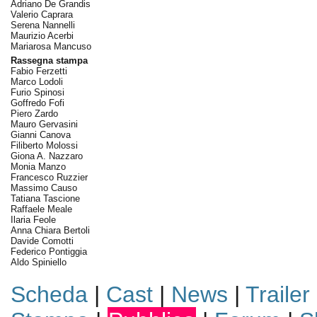
Adriano De Grandis
Valerio Caprara
Serena Nannelli
Maurizio Acerbi
Mariarosa Mancuso
Rassegna stampa
Fabio Ferzetti
Marco Lodoli
Furio Spinosi
Goffredo Fofi
Piero Zardo
Mauro Gervasini
Gianni Canova
Filiberto Molossi
Giona A. Nazzaro
Monia Manzo
Francesco Ruzzier
Massimo Causo
Tatiana Tascione
Raffaele Meale
Ilaria Feole
Anna Chiara Bertoli
Davide Comotti
Federico Pontiggia
Aldo Spiniello
Scheda
|
Cast
|
News
|
Trailer