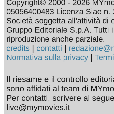
Copyright© 2000 - 2026 MYmov
05056400483 Licenza Siae n. 
Società soggetta all'attività d
Gruppo Editoriale S.p.A. Tutti i d
riproduzione anche parziale.
credits
|
contatti
|
redazione@m
Normativa sulla privacy
|
Termi
Il riesame e il controllo editor
sono affidati al team di MYmov
Per contatti, scrivere al segue
live@mymovies.it