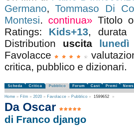
Germano
,
Tommaso Di Co
Montesi
.
continua»
Titolo 
Ratings:
Kids+13
, durata
Distribution
uscita
lunedì
Favolacce
valutazi
critica, pubblico e dizionari.
Scheda
Critica
Pubblico
Forum
Cast
Premi
News
Home
»
Film
»
2020
»
Favolacce
»
Pubblico
»
1599652
»
Da Oscar
di Franco django