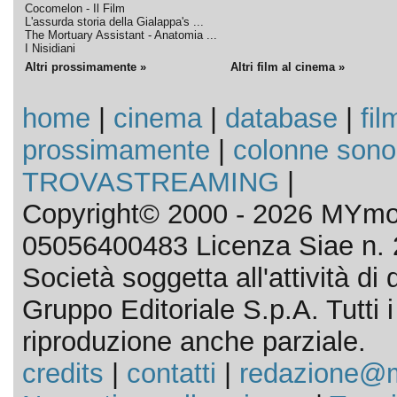
Cocomelon - Il Film
L'assurda storia della Gialappa's ...
The Mortuary Assistant - Anatomia ...
I Nisidiani
Altri prossimamente »
Altri film al cinema »
home
|
cinema
|
database
|
fil
prossimamente
|
colonne sono
TROVASTREAMING
|
Copyright© 2000 - 2026 MYmov
05056400483 Licenza Siae n. 
Società soggetta all'attività d
Gruppo Editoriale S.p.A. Tutti i d
riproduzione anche parziale.
credits
|
contatti
|
redazione@m