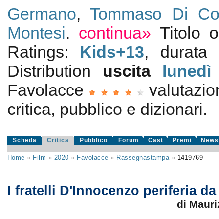
Germano
,
Tommaso Di Co
Montesi
.
continua»
Titolo 
Ratings:
Kids+13
, durata
Distribution
uscita
lunedì
Favolacce
valutazi
critica, pubblico e dizionari.
Scheda
Critica
Pubblico
Forum
Cast
Premi
News
Home
»
Film
»
2020
»
Favolacce
»
Rassegnastampa
»
1419769
I fratelli D'Innocenzo periferia d
di Mauri