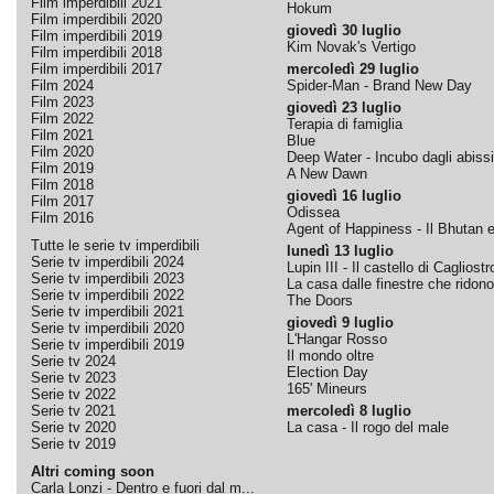
Film imperdibili 2021
Hokum
Film imperdibili 2020
giovedì 30 luglio
Film imperdibili 2019
Kim Novak's Vertigo
Film imperdibili 2018
Film imperdibili 2017
mercoledì 29 luglio
Film 2024
Spider-Man - Brand New Day
Film 2023
giovedì 23 luglio
Film 2022
Terapia di famiglia
Film 2021
Blue
Film 2020
Deep Water - Incubo dagli abissi
Film 2019
A New Dawn
Film 2018
giovedì 16 luglio
Film 2017
Odissea
Film 2016
Agent of Happiness - Il Bhutan e 
Tutte le serie tv imperdibili
lunedì 13 luglio
Serie tv imperdibili 2024
Lupin III - Il castello di Cagliostr
Serie tv imperdibili 2023
La casa dalle finestre che ridono
Serie tv imperdibili 2022
The Doors
Serie tv imperdibili 2021
giovedì 9 luglio
Serie tv imperdibili 2020
L'Hangar Rosso
Serie tv imperdibili 2019
Il mondo oltre
Serie tv 2024
Election Day
Serie tv 2023
165' Mineurs
Serie tv 2022
Serie tv 2021
mercoledì 8 luglio
Serie tv 2020
La casa - Il rogo del male
Serie tv 2019
Altri coming soon
Carla Lonzi - Dentro e fuori dal m...