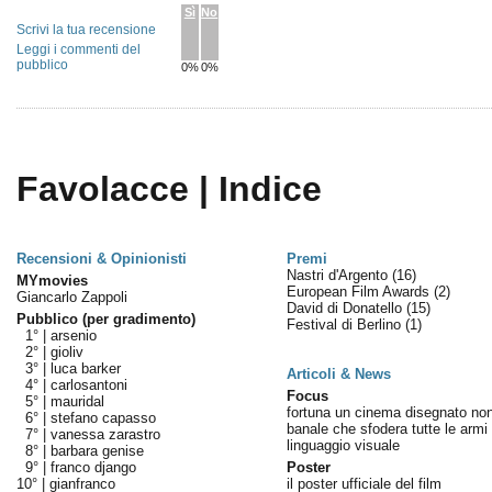
Sì
No
Scrivi la tua recensione
Leggi i commenti del
pubblico
0%
0%
Favolacce | Indice
Recensioni & Opinionisti
Premi
Nastri d'Argento
(16)
MYmovies
European Film Awards
(2)
Giancarlo Zappoli
David di Donatello
(15)
Pubblico (per gradimento)
Festival di Berlino
(1)
1° |
arsenio
2° |
gioliv
3° |
luca barker
Articoli & News
4° |
carlosantoni
Focus
5° |
mauridal
fortuna un cinema disegnato no
6° |
stefano capasso
banale che sfodera tutte le armi 
7° |
vanessa zarastro
linguaggio visuale
8° |
barbara genise
9° |
franco django
Poster
10° |
gianfranco
il poster ufficiale del film