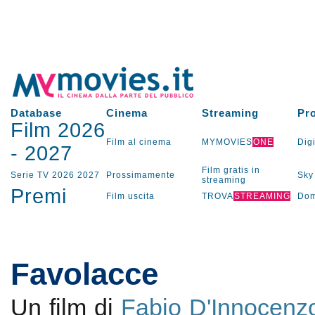
Database
Cinema
Streaming
Pr
Film 2026
Film al cinema
MYMOVIES
ONE
Digi
-
2027
Film gratis in
Serie TV
2026
2027
Prossimamente
Sky
streaming
Premi
Film uscita
TROVA
STREAMING
Dom
Favolacce
Un film di
Fabio D'Innocenz