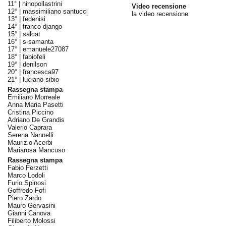
11° |
ninopollastrini
Video recensione
12° |
massimiliano santucci
la video recensione
13° |
fedenisi
14° |
franco django
15° |
salcat
16° |
s-samanta
17° |
emanuele27087
18° |
fabiofeli
19° |
denilson
20° |
francesca97
21° |
luciano sibio
Rassegna stampa
Emiliano Morreale
Anna Maria Pasetti
Cristina Piccino
Adriano De Grandis
Valerio Caprara
Serena Nannelli
Maurizio Acerbi
Mariarosa Mancuso
Rassegna stampa
Fabio Ferzetti
Marco Lodoli
Furio Spinosi
Goffredo Fofi
Piero Zardo
Mauro Gervasini
Gianni Canova
Filiberto Molossi