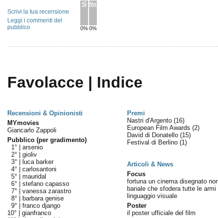
Sì
No
Scrivi la tua recensione
Leggi i commenti del
pubblico
0%
0%
Favolacce | Indice
Recensioni & Opinionisti
Premi
Nastri d'Argento
(16)
MYmovies
European Film Awards
(2)
Giancarlo Zappoli
David di Donatello
(15)
Pubblico (per gradimento)
Festival di Berlino
(1)
1° |
arsenio
2° |
gioliv
3° |
luca barker
Articoli & News
4° |
carlosantoni
Focus
5° |
mauridal
fortuna un cinema disegnato no
6° |
stefano capasso
banale che sfodera tutte le armi 
7° |
vanessa zarastro
linguaggio visuale
8° |
barbara genise
9° |
franco django
Poster
10° |
gianfranco
il poster ufficiale del film