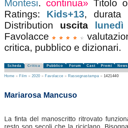
Montesi
.
continua»
Titolo 
Ratings:
Kids+13
, durata
Distribution
uscita
lunedì
Favolacce
valutazi
critica, pubblico e dizionari.
Scheda
Critica
Pubblico
Forum
Cast
Premi
News
Home
»
Film
»
2020
»
Favolacce
»
Rassegnastampa
»
1421440
Mariarosa Mancuso
La finta del manoscritto ritrovato funzi
resto son secoli che la riciclano. Bisogn