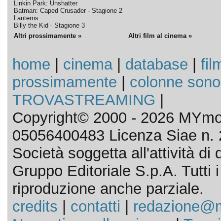
Linkin Park: Unshatter
Batman: Caped Crusader - Stagione 2
Lanterns
Billy the Kid - Stagione 3
Altri prossimamente »
Altri film al cinema »
home
|
cinema
|
database
|
fil
prossimamente
|
colonne sono
TROVASTREAMING
|
Copyright© 2000 - 2026 MYmov
05056400483 Licenza Siae n. 
Società soggetta all'attività d
Gruppo Editoriale S.p.A. Tutti i d
riproduzione anche parziale.
credits
|
contatti
|
redazione@m