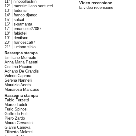
11° |
ninopollastrini
Video recensione
12° |
massimiliano santucci
la video recensione
13° |
fedenisi
14° |
franco django
15° |
salcat
16° |
s-samanta
17° |
emanuele27087
18° |
fabiofeli
19° |
denilson
20° |
francesca97
21° |
luciano sibio
Rassegna stampa
Emiliano Morreale
Anna Maria Pasetti
Cristina Piccino
Adriano De Grandis
Valerio Caprara
Serena Nannelli
Maurizio Acerbi
Mariarosa Mancuso
Rassegna stampa
Fabio Ferzetti
Marco Lodoli
Furio Spinosi
Goffredo Fofi
Piero Zardo
Mauro Gervasini
Gianni Canova
Filiberto Molossi