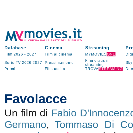
Database
Cinema
Streaming
Pr
Film 2026
-
2027
Film al cinema
MYMOVIES
ONE
Digi
Film gratis in
Serie TV
2026
2027
Prossimamente
Sky
streaming
Premi
Film uscita
TROVA
STREAMING
Dom
Favolacce
Un film di
Fabio D'Innocenz
Germano
,
Tommaso Di Co