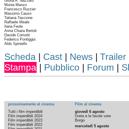
Giona A. Nazzaro
Monia Manzo
Francesco Ruzzier
Massimo Causo
Tatiana Tascione
Raffaele Meale
Ilaria Feole
Anna Chiara Bertoli
Davide Comotti
Federico Pontiggia
Aldo Spiniello
Scheda
|
Cast
|
News
|
Trailer
Stampa
|
Pubblico
|
Forum
|
S
prossimamente al cinema
Film al cinema
Tutti i film imperdibili
giovedì 6 agosto
Film imperdibili 2024
Greta e le favole vere
Film imperdibili 2023
Borgo
Film imperdibili 2022
mercoledì 5 agosto
Film imperdibili 2021