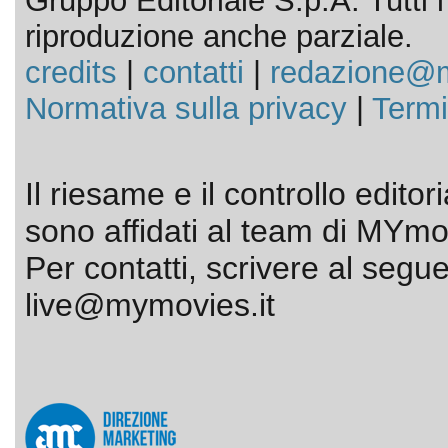
Gruppo Editoriale S.p.A. Tutti i d
riproduzione anche parziale.
credits
|
contatti
|
redazione@m
Normativa sulla privacy
|
Termi
Il riesame e il controllo editor
sono affidati al team di MYmov
Per contatti, scrivere al segue
live@mymovies.it