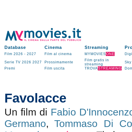
Database
Cinema
Streaming
Pr
Film 2026
-
2027
Film al cinema
MYMOVIES
ONE
Digi
Film gratis in
Serie TV
2026
2027
Prossimamente
Sky
streaming
Premi
Film uscita
TROVA
STREAMING
Dom
Favolacce
Un film di
Fabio D'Innocenz
Germano
,
Tommaso Di Co