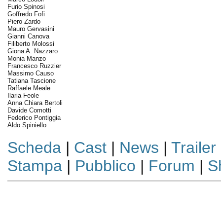
Furio Spinosi
Goffredo Fofi
Piero Zardo
Mauro Gervasini
Gianni Canova
Filiberto Molossi
Giona A. Nazzaro
Monia Manzo
Francesco Ruzzier
Massimo Causo
Tatiana Tascione
Raffaele Meale
Ilaria Feole
Anna Chiara Bertoli
Davide Comotti
Federico Pontiggia
Aldo Spiniello
Scheda
|
Cast
|
News
|
Trailer
Stampa
|
Pubblico
|
Forum
|
S