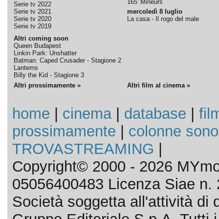
165' Mineurs
Serie tv 2022
Serie tv 2021
mercoledì 8 luglio
Serie tv 2020
La casa - Il rogo del male
Serie tv 2019
Altri coming soon
Queen Budapest
Linkin Park: Unshatter
Batman: Caped Crusader - Stagione 2
Lanterns
Billy the Kid - Stagione 3
Altri prossimamente »
Altri film al cinema »
home
|
cinema
|
database
|
fil
prossimamente
|
colonne sono
TROVASTREAMING
|
Copyright© 2000 - 2026 MYmov
05056400483 Licenza Siae n. 
Società soggetta all'attività d