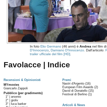
In foto
Elio Germano
(46 anni) è
Andrea
nel film d
D'Innocenzo
,
Damiano D'Innocenzo
. Dall'articolo:
F
trailer ufficiale del film [HD]
.
Favolacce | Indice
Recensioni & Opinionisti
Premi
Nastri d'Argento
(16)
MYmovies
European Film Awards
(2)
Giancarlo Zappoli
David di Donatello
(15)
Pubblico (per gradimento)
Festival di Berlino
(1)
1° |
arsenio
2° |
gioliv
3° |
luca barker
Articoli & News