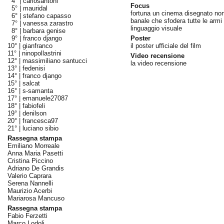
4° |
carlosantoni
Focus
5° |
mauridal
fortuna un cinema disegnato no
6° |
stefano capasso
banale che sfodera tutte le armi 
7° |
vanessa zarastro
linguaggio visuale
8° |
barbara genise
9° |
franco django
Poster
10° |
gianfranco
il poster ufficiale del film
11° |
ninopollastrini
Video recensione
12° |
massimiliano santucci
la video recensione
13° |
fedenisi
14° |
franco django
15° |
salcat
16° |
s-samanta
17° |
emanuele27087
18° |
fabiofeli
19° |
denilson
20° |
francesca97
21° |
luciano sibio
Rassegna stampa
Emiliano Morreale
Anna Maria Pasetti
Cristina Piccino
Adriano De Grandis
Valerio Caprara
Serena Nannelli
Maurizio Acerbi
Mariarosa Mancuso
Rassegna stampa
Fabio Ferzetti
Marco Lodoli