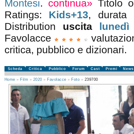
Montesi
.
continua»
Titolo 
Ratings:
Kids+13
, durata
Distribution
uscita
lunedì
Favolacce
valutazi
critica, pubblico e dizionari.
Scheda
Critica
Pubblico
Forum
Cast
Premi
News
Home
»
Film
»
2020
»
Favolacce
»
Foto
»
239700